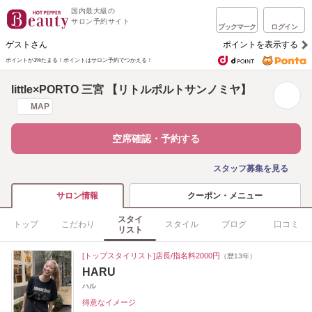
国内最大級の
サロン予約サイト
ブックマーク
ログイン
ゲストさん
ポイントを表示する
ポイントが1%たまる！
ポイントはサロン予約でつかえる！
little×PORTO 三宮 【リトルポルトサンノミヤ】
MAP
空席確認・予約する
スタッフ募集を見る
クーポン・メニュー
サロン情報
スタイ
トップ
こだわり
スタイル
ブログ
口コミ
リスト
[トップスタイリスト]店長/指名料2000円
（歴13年）
HARU
ハル
得意なイメージ