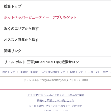
総合トップ
ホットペッパービューティー アプリをゲット
近くのエリアから探す
オススメ特集から探す
関連リンク
リトル ポルト 三宮(little×PORTO)の近隣サロン
総合トップ
美容院・美容室・ヘアサロン検索トップ
関西トップ
三宮・元町・神戸・
リトル ポルト 三宮(little×PORTO)のスタイリスト / HARU
HOT PEPPER Beautyとサロンボード導入のご案内
掲載をご希望のサロン様はこちら
ID・会員規約
プライバシーポリシー
利用規約