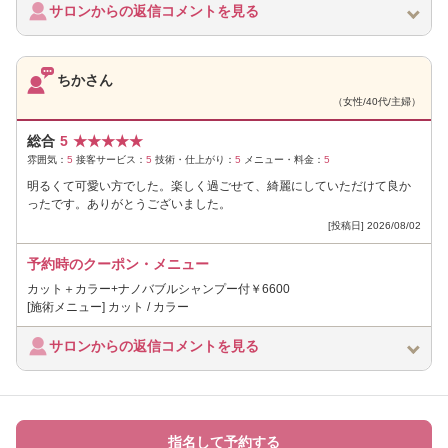
サロンからの返信コメントを見る
ちかさん
（女性/40代/主婦）
総合
5
★
★
★
★
★
雰囲気：
5
接客サービス：
5
技術・仕上がり：
5
メニュー・料金：
5
明るくて可愛い方でした。楽しく過ごせて、綺麗にしていただけて良か
ったです。ありがとうございました。
[投稿日] 2026/08/02
予約時のクーポン・メニュー
カット＋カラー+ナノバブルシャンプー付￥6600
[施術メニュー] カット / カラー
サロンからの返信コメントを見る
指名して予約する