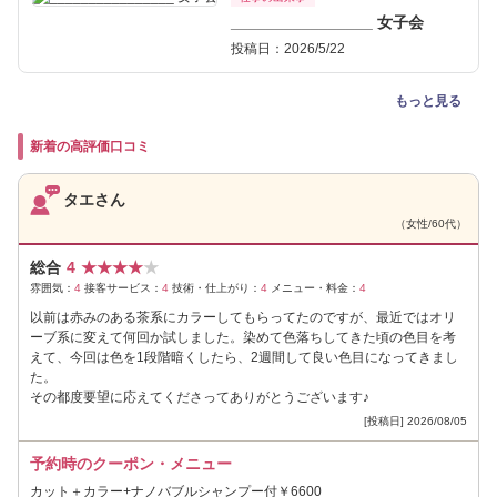
________________ 女子会
投稿日：2026/5/22
もっと見る
新着の高評価口コミ
タエさん
（女性/60代）
総合
4
★
★
★
★
★
雰囲気：
4
接客サービス：
4
技術・仕上がり：
4
メニュー・料金：
4
以前は赤みのある茶系にカラーしてもらってたのですが、最近ではオリ
ーブ系に変えて何回か試しました。染めて色落ちしてきた頃の色目を考
えて、今回は色を1段階暗くしたら、2週間して良い色目になってきまし
た。
その都度要望に応えてくださってありがとうございます♪
[投稿日] 2026/08/05
予約時のクーポン・メニュー
カット＋カラー+ナノバブルシャンプー付￥6600