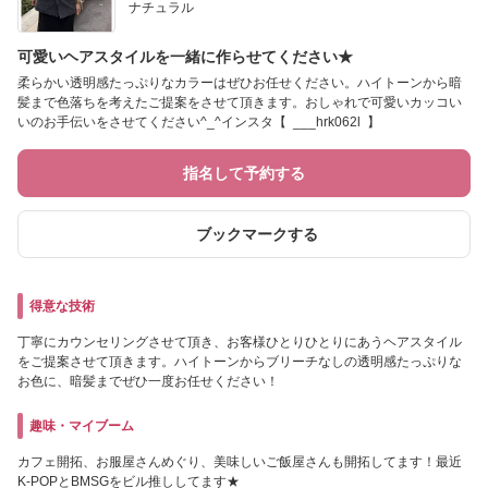
ナチュラル
可愛いヘアスタイルを一緒に作らせてください★
柔らかい透明感たっぷりなカラーはぜひお任せください。ハイトーンから暗
髪まで色落ちを考えたご提案をさせて頂きます。おしゃれで可愛いカッコい
いのお手伝いをさせてください^_^インスタ【 ___hrk062l 】
指名して予約する
ブックマークする
得意な技術
丁寧にカウンセリングさせて頂き、お客様ひとりひとりにあうヘアスタイル
をご提案させて頂きます。ハイトーンからブリーチなしの透明感たっぷりな
お色に、暗髪までぜひ一度お任せください！
趣味・マイブーム
カフェ開拓、お服屋さんめぐり、美味しいご飯屋さんも開拓してます！最近
K‐POPとBMSGをビル推ししてます★