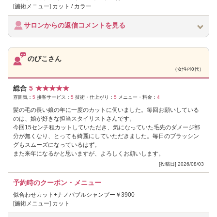
[施術メニュー] カット / カラー
サロンからの返信コメントを見る
のびこさん
（女性/40代）
総合
5
★
★
★
★
★
雰囲気：
5
接客サービス：
5
技術・仕上がり：
5
メニュー・料金：
4
髪の毛の長い娘の年に一度のカットに伺いました。毎回お願いしている
のは、娘が好きな担当スタイリストさんです。
今回15センチ程カットしていただき、気になっていた毛先のダメージ部
分が無くなり、とっても綺麗にしていただきました。毎日のブラッシン
グもスムーズになっているはず。
また来年になるかと思いますが、よろしくお願いします。
[投稿日] 2026/08/03
予約時のクーポン・メニュー
似合わせカット+ナノバブルシャンプー￥3900
[施術メニュー] カット