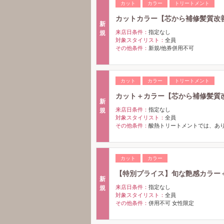
カット
カラー
トリートメント
カットカラー【芯から補修髪質改善
新
来店日条件：
指定なし
規
対象スタイリスト：
全員
その他条件：
新規/他券併用不可
カット
カラー
トリートメント
カット＋カラー【芯から補修髪質改善4
新
来店日条件：
指定なし
規
対象スタイリスト：
全員
その他条件：
酸熱トリートメントでは、あ
カット
カラー
【特別プライス】旬な艶感カラー＋カッ
新
来店日条件：
指定なし
規
対象スタイリスト：
全員
その他条件：
併用不可 女性限定