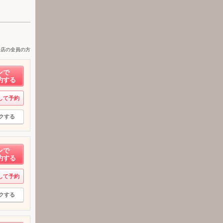
来店の全員の方
ンで
約する
して予約
クする
ンで
約する
して予約
クする