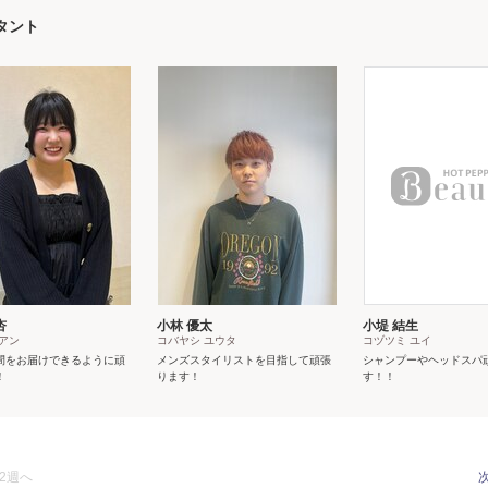
スタント
杏
小林 優太
小堤 結生
アン
コバヤシ ユウタ
コヅツミ ユイ
間をお届けできるように頑
メンズスタイリストを目指して頑張
シャンプーやヘッドスパ
！
ります！
す！！
2週へ