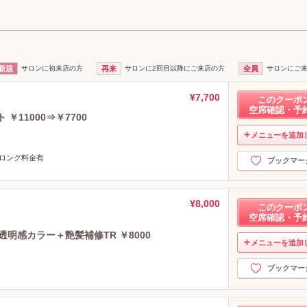
新規
サロンに初来店の方
再来
サロンに2回目以降にご来店の方
全員
サロンにご
¥7,700
このクーポ
空席確認・予
￥11000⇒￥7700
メニューを追加
/ロング料金有
ブックマー
¥8,000
このクーポ
空席確認・予
透明感カラー＋艶髪補修TR ￥8000
メニューを追加
ブックマー