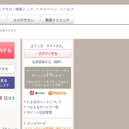
ヘアサロン検索トップ
マイページ
ヘルプ
ン
エステサロン
美容クリニック
スタイリスト
ようこそ、ゲストさん。
約する
ログインする
会員登録する（無料）
クする
ホットペッパービューティーなら
1%
ポイントが
たまる！
を見る
ためたポイントをつかっておとく
します
にサロンをネット予約！
口コミ
たまるポイントについて
つかえるサービス一覧
ポイント設定変更
ブックマーク
ログインすると会員情報に保存できます