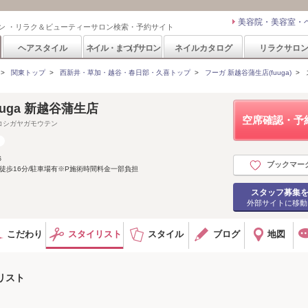
美容院・美容室・
ン ・リラク＆ビューティーサロン検索・予約サイト
ヘアスタイル
ネイル・まつげサロン
ネイルカタログ
リラクサロ
>
関東トップ
>
西新井・草加・越谷・春日部・久喜トップ
>
フーガ 新越谷蒲生店(fuuga)
>
fuuga 新越谷蒲生店
空席確認・予
コシガヤガモウテン
６
ブックマー
駅徒歩16分/駐車場有※P施術時間料金一部負担
スタッフ募集
外部サイトに移動
こだわり
スタイリスト
スタイル
ブログ
地図
イリスト