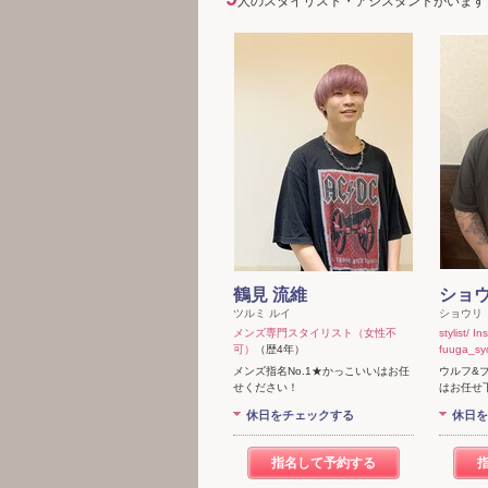
人のスタイリスト・アシスタントがいます
鶴見 流維
ショ
ツルミ ルイ
ショウリ
メンズ専門スタイリスト（女性不
stylist/
可）
（歴4年）
fuuga_sy
メンズ指名No.1★かっこいいはお任
ウルフ&ブ
せください！
はお任せ
休日をチェックする
休日を
指名して予約する