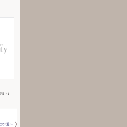
頑張りま
次の2週へ