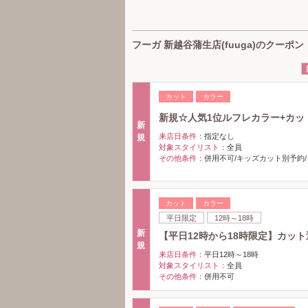
フーガ 新越谷蒲生店(fuuga)のクーポン
カット
カラー
新規☆人気1位ルフレカラー+カット 
新
来店日条件：
指定なし
規
対象スタイリスト：
全員
その他条件：
併用不可/キッズカット別予約
カット
カラー
平日限定
12時～18時
新
【平日12時から18時限定】カット
規
来店日条件：
平日12時～18時
対象スタイリスト：
全員
その他条件：
併用不可