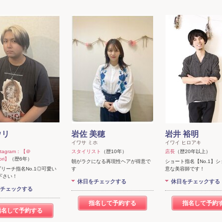
ウリ
岩佐 美穂
岩井 裕明
イワサ ミホ
イワイ ヒロアキ
 Instagram：【＠
スタイリスト
（歴10年）
店長
（歴20年以上）
ori】
（歴6年）
朝がラクになる再現性ヘアが得意で
ショート指名【No.1】
リーチ指名No.1◎可愛い
す
意な美容師です！
下さい！
休日をチェックする
休日をチェックする
チェックする
指名して予約する
指名して予約
指名して予約する