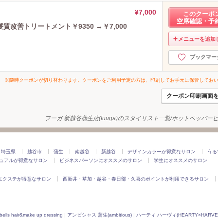
¥7,000
このクーポ
空席確認・予
改善トリートメント￥9350 →￥7,000
メニューを追加
ブックマー
※随時クーポンが切り替わります。クーポンをご利用予定の方は、印刷してお手元に保管してお
クーポン印刷画面
フーガ 新越谷蒲生店(fuuga)のスタイリスト一覧/ホットペッパー
埼玉県
越谷市
蒲生
南越谷
新越谷
デザインカラーが得意なサロン
うる
ュアルが得意なサロン
ビジネスパーソンにオススメのサロン
学生にオススメのサロン
エクステが得意なサロン
西新井・草加・越谷・春日部・久喜のポイントが利用できるサロン
air&make up dressing
|
アンビシャス 蒲生(ambitious)
|
ハーティ ハーヴィ(HEARTY×HARVE