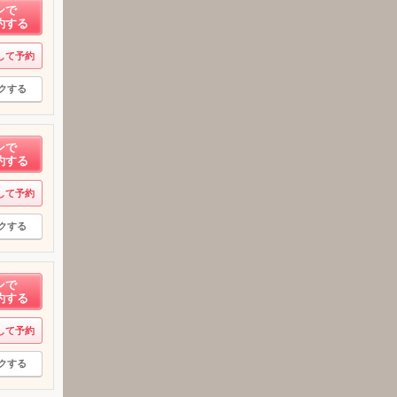
ンで
約する
して予約
クする
ンで
約する
して予約
クする
ンで
約する
して予約
クする