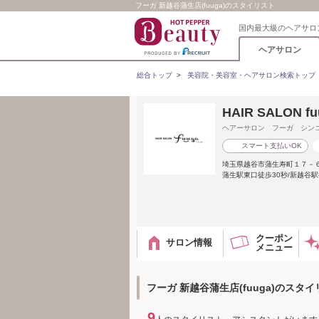
フーガ 新越谷蒲生店(fuuga)のスタイリスト
国内最大級のヘアサロ
ヘアサロン
総合トップ
>
美容院・美容室・ヘアサロン検索トップ
HAIR SALON 
ヘアーサロン フーガ シン
スマート支払いOK
埼玉県越谷市蒲生寿町１７－
蒲生駅東口徒歩30秒/新越谷
クーポン
サロン情報
メニュー
フーガ 新越谷蒲生店(fuuga)のスタ
9