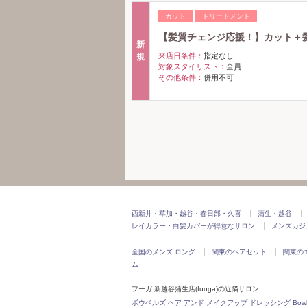
カット
トリートメント
【髪質チェンジ応援！】カット＋髪質
新
来店日条件：
指定なし
規
対象スタイリスト：
全員
その他条件：
併用不可
西新井・草加・越谷・春日部・久喜
蒲生・越谷
レイカラー・白髪カバーが得意なサロン
メンズカジ
全国のメンズ ロング
関東のヘアセット
関東の
ム
フーガ 新越谷蒲生店(fuuga)の近隣サロン
ボウベルズ ヘア アンド メイクアップ ドレッシング Bowbells h