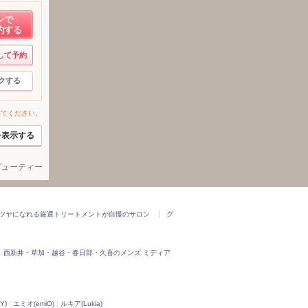
ンで
約する
して予約
クする
いてください。
を表示する
ビューティー
ツヤになれる厳選トリートメントが自慢のサロン
グ
西新井・草加・越谷・春日部・久喜のメンズ ミディア
Y)
|
エミオ(emiO)
|
ルキア(Lukia)