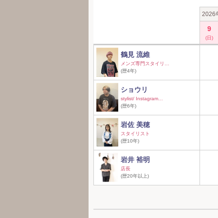
202
9
(日)
鶴見 流維
メンズ専門スタイリ…
(歴4年)
ショウリ
stylist/ Instagram…
(歴6年)
岩佐 美穂
スタイリスト
(歴10年)
岩井 裕明
店長
(歴20年以上)