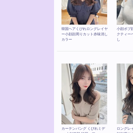
韓国ヘアくびれロングレイヤ
小顔ボブ
ー小顔顔周りカット赤味消し
クティー
カラー
し
カーテンバング くびれミデ
ロングレ