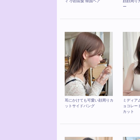
ィ 小顔前髪 韓国ヘア
顔顔周り
ー
耳にかけても可愛い顔周りカ
ミディア
ットサイドバング
ョコレー
カット