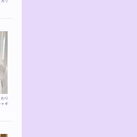
ュカッ
まわり
シャギ