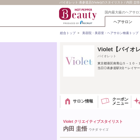
バイオレット 表参道店(Violet)のスタイリスト / 内田 圭悟
国内最大級のヘアサロ
ヘアサロン
総合トップ
>
美容院・美容室・ヘアサロン検索トップ
Violet【バイ
バイオレット
東京都港区南青山５－１０－
当日◎表参道駅3分＊レイヤー
クーポン
サロン情報
メニュー
Violet クリエイティブスタイリスト
内田 圭悟
ウチダ ケイゴ