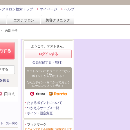
ヘアサロン検索トップ
マイページ
ヘルプ
ン
エステサロン
美容クリニック
>
内田 圭悟
ようこそ、ゲストさん。
約する
ログインする
会員登録する（無料）
クする
ホットペッパービューティーなら
1%
ポイントが
たまる！
を見る
ためたポイントをつかっておとく
にサロンをネット予約！
口コミ
たまるポイントについて
つかえるサービス一覧
ポイント設定変更
スト一覧へ戻る
ブックマーク
ログインすると会員情報に保存できます