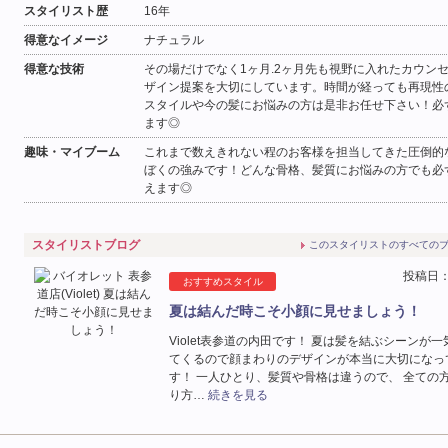
スタイリスト歴
16年
得意なイメージ
ナチュラル
6
7
8
9
10
11
12
4
5
6
7
8
9
10
得意な技術
その場だけでなく1ヶ月.2ヶ月先も視野に入れたカウン
13
14
15
16
17
18
19
11
12
13
14
15
16
17
ザイン提案を大切にしています。時間が経っても再現性
休
スタイルや今の髪にお悩みの方は是非お任せ下さい！必
ます◎
20
21
22
23
24
25
26
18
19
20
21
22
23
24
趣味・マイブーム
これまで数えきれない程のお客様を担当してきた圧倒的
27
28
29
30
25
26
27
28
29
30
31
ぼくの強みです！どんな骨格、髪質にお悩みの方でも必
休
えます◎
スタイリストブログ
このスタイリストのすべての
投稿日：2
おすすめスタイル
夏は結んだ時こそ小顔に見せましょう！
Violet表参道の内田です！ 夏は髪を結ぶシーンが
てくるので顔まわりのデザインが本当に大切になっ
す！ 一人ひとり、髪質や骨格は違うので、 全ての
り方…
続きを見る