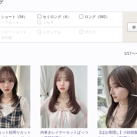
グ
ショート
（54）
セミロング
（4）
ロング
（582）
ヘアセット
ミセス
ベリーショート
ミディアム
ボウズ
その他
1/17
カット顔周りカット
内巻きレイヤーカットぱっつ
【ほお骨隠し】小顔前