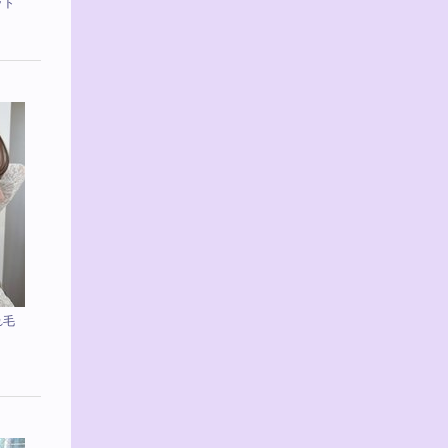
ット
れ毛