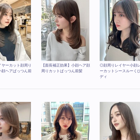
イヤーカット顔周り
【面長補正効果】小顔ヘア顔
◎顔周りレイヤー小顔
小顔ヘアぱっつん前
周りカットぱっつん前髪
ーカットシースルーく
ディ