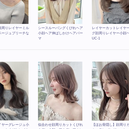
顔周りレイヤーミル
シースルーバングくびれヘア
レイヤーカットレイヤ
ベージュブリーチな
小顔ヘア伸ばしかけヘアパー
グ顔周りレイヤー小顔
マ
UC-1
イヤーグレージュ小
似合わせ顔周りカットくびれ
【ほお骨隠し】顔周り