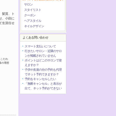
サロン
スタイリスト
、髪質、ト
クーポン
せ、小顔に
ヘアスタイル
て生涯任せ
ネイルデザイン
よくある問い合わせ
スマート支払いについて
行きたいサロン・近隣のサロ
ンが掲載されていません
にこだわ
ポイントはどこのサロンで使
様の理想
えますか？
子供や友達の分の予約も代理
でネット予約できますか？
予約をキャンセルしたい
「無断キャンセル」と表示が
出て、ネット予約ができない
2026年11月
日
月
火
水
木
金
土
1
2
3
4
5
6
7