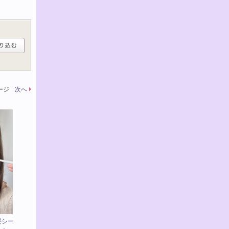
ページ
次へ
髪シー