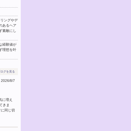
8
9
10
11
12
13
14
セリングやデ
15
16
17
18
19
20
21
のあるヘア
ず素敵にし
22
23
24
25
26
27
28
な経験値が
29
30
ず理想を叶
ブログを見る
026/8/7
一気に増え
てきま
方に同じ切