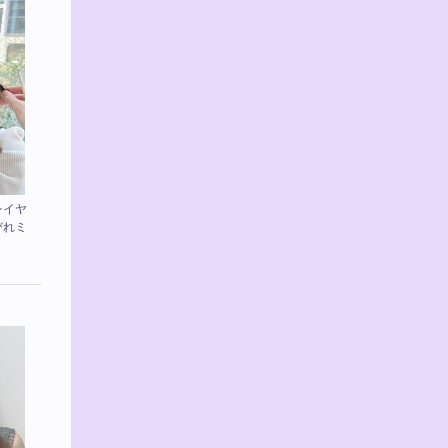
レイヤ
びれミ