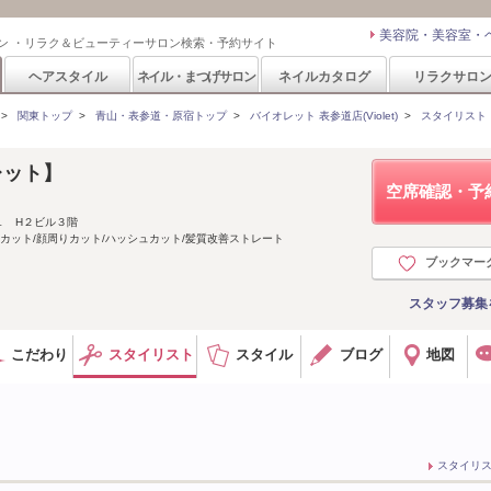
美容院・美容室・
ン ・リラク＆ビューティーサロン検索・予約サイト
ヘアスタイル
ネイル・まつげサロン
ネイルカタログ
リラクサロ
>
関東トップ
>
青山・表参道・原宿トップ
>
バイオレット 表参道店(Violet)
>
スタイリスト
オレット】
空席確認・予
１ H２ビル３階
カット/顔周りカット/ハッシュカット/髪質改善ストレート
ブックマー
スタッフ募集
こだわり
スタイリスト
スタイル
ブログ
地図
スタイリ