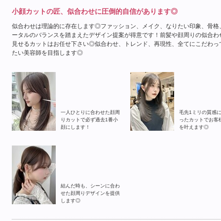
小顔カットの匠、似合わせに圧倒的自信があります◎
似合わせは理論的に存在します◎ファッション、メイク、なりたい印象、骨格
ータルのバランスを踏まえたデザイン提案が得意です！前髪や顔周りの似合わ
見せるカットはお任せ下さい◎似合わせ、トレンド、再現性、全てにこだわっ
たい美容師を目指します◎
一人ひとりに合わせた顔周
毛先1ミリの質感
りカットで必ず過去1番小
ったカットでお客
顔にします！
を叶えます◎
結んだ時も、シーンに合わ
2026年9月
2026年10月
せた顔周りデザインを提供
します◎
日
月
火
水
木
金
土
日
月
火
水
木
金
土
1
2
3
4
5
1
2
3