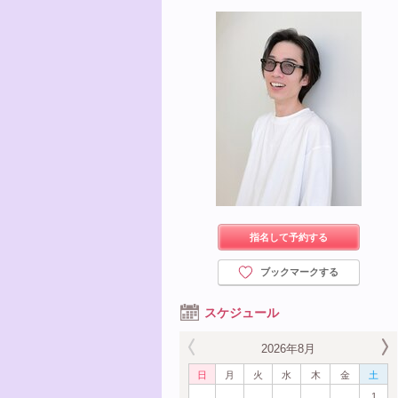
指名して予約する
ブックマークする
スケジュール
2026年8月
日
月
火
水
木
金
土
1