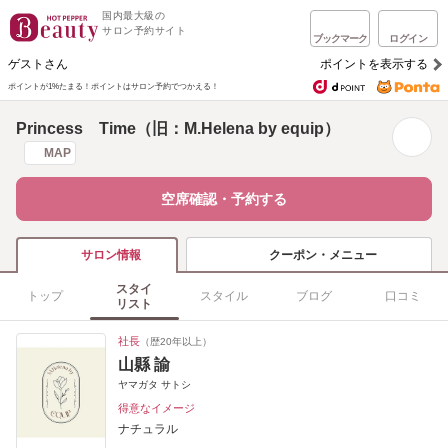
国内最大級の
サロン予約サイト
ブックマーク
ログイン
ゲストさん
ポイントを表示する
ポイントが1%たまる！
ポイントはサロン予約でつかえる！
Princess Time（旧：M.Helena by equip）
MAP
空席確認・予約する
クーポン・メニュー
サロン情報
スタイ
トップ
スタイル
ブログ
口コミ
リスト
社長
（歴20年以上）
山縣 諭
ヤマガタ サトシ
得意なイメージ
ナチュラル