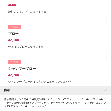
¥600
施術のシャンプ－になります☆
その他
ブロー
¥2,100
仕上げのブローになります☆
その他
シャンプーブロー
¥2,700～
シャンプーブローだけの方のメニューになります☆
備考
その他
待ち時間ドリンク有#U24#髪質改善#イルミナカラー#アディクシーカラー#ハイライト#バレ
イヤージュ#京急蒲田#ケアブリーチ#インナーカラー#TOKIOトリートメント#サイエンスア
ナノスチーム
クア#ダブルカラー#オーガニックカラー
¥1,500