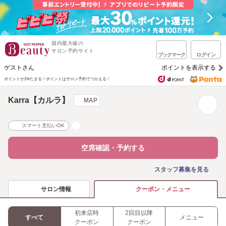
国内最大級の
サロン予約サイト
ブックマーク
ログイン
ゲストさん
ポイントを表示する
ポイントが1%たまる！
ポイントはサロン予約でつかえる！
Karra【カルラ】
MAP
スマート支払いOK
空席確認・予約する
スタッフ募集を見る
サロン情報
クーポン・メニュー
初来店時
2回目以降
すべて
メニュー
クーポン
クーポン