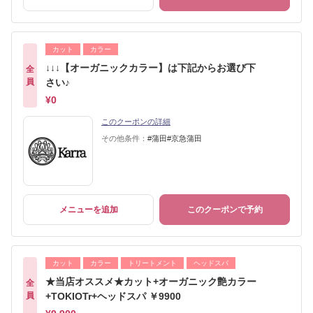
カット
カラー
↓↓↓【オーガニックカラー】は下記からお選び下
全
員
さい♪
¥0
このクーポンの詳細
その他条件：
#蒲田#京急蒲田
メニューを追加
このクーポンで予約
カット
カラー
トリートメント
ヘッドスパ
★当店オススメ★カット+オーガニック艶カラー
全
員
+TOKIOTr+ヘッドスパ ￥9900