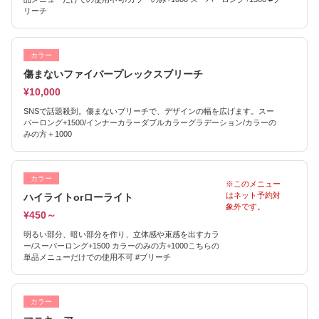
リーチ
カラー
傷まないファイバープレックスブリーチ
¥10,000
SNSで話題殺到。傷まないブリーチで、デザインの幅を広げます。スー
パーロング+1500/インナーカラーダブルカラーグラデーション/カラーの
みの方＋1000
カラー
※このメニュー
はネット予約対
ハイライトorローライト
象外です。
¥450～
明るい部分、暗い部分を作り、立体感や束感を出すカラ
ー/スーパーロング+1500 カラーのみの方+1000こちらの
単品メニューだけでの使用不可 #ブリーチ
カラー