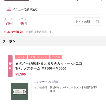
メニューで絞り込む
クーポン
メニュー
76
46
件
件
ロング料金なし
価格は税込表示です。
クーポン
カット
トリートメント
その他
★ダメージ保護×まとまり★カット+ハホニコ
新
規
Tr+ナノスチーム ￥7500⇒￥5500
¥5,500
このクーポンの詳細
その他条件：
新規#カット#トリートメント#髪質改善#
蒲田