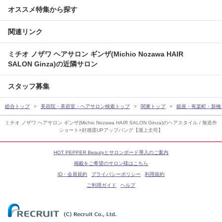
オススメ特集から探す
関連リンク
ミチオ ノザワ ヘアサロン ギンザ(Michio Nozawa HAIR
SALON Ginza)の近隣サロン
スタッフ募集
総合トップ
美容院・美容室・ヘアサロン検索トップ
関東トップ
銀座・有楽町・新橋
ミチオ ノザワ ヘアサロン ギンザ(Michio Nozawa HAIR SALON Ginza)のヘアスタイル / 無造作
ショート×好感度UPアップバング【瀧上丈司】
HOT PEPPER Beautyとサロンボード導入のご案内
掲載をご希望のサロン様はこちら
ID・会員規約
プライバシーポリシー
利用規約
ご利用ガイド
ヘルプ