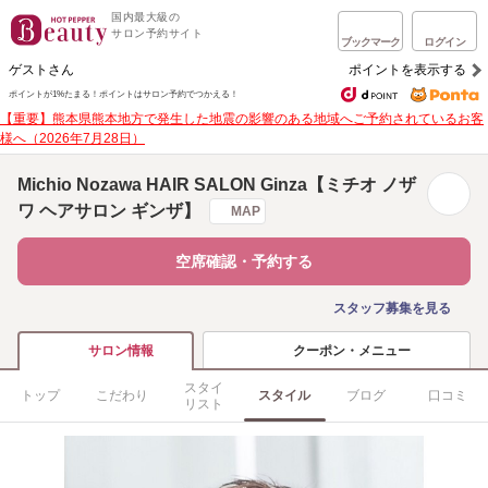
国内最大級の
サロン予約サイト
ブックマーク
ログイン
ゲストさん
ポイントを表示する
ポイントが1%たまる！
ポイントはサロン予約でつかえる！
【重要】熊本県熊本地方で発生した地震の影響のある地域へご予約されているお客
様へ（2026年7月28日）
Michio Nozawa HAIR SALON Ginza【ミチオ ノザ
ワ ヘアサロン ギンザ】
MAP
空席確認・予約する
スタッフ募集を見る
クーポン・メニュー
サロン情報
スタイ
トップ
こだわり
スタイル
ブログ
口コミ
リスト