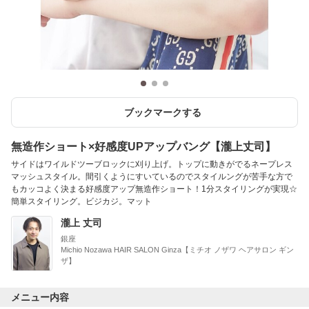
ブックマークする
無造作ショート×好感度UPアップバング【瀧上丈司】
サイドはワイルドツーブロックに刈り上げ。トップに動きがでるネープレス
マッシュスタイル。間引くようにすいているのでスタイルングが苦手な方で
もカッコよく決まる好感度アップ無造作ショート！1分スタイリングが実現☆
簡単スタイリング。ビジカジ。マット
瀧上 丈司
銀座
Michio Nozawa HAIR SALON Ginza【ミチオ ノザワ ヘアサロン ギン
ザ】
メニュー内容