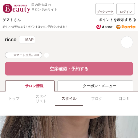
国内最大級の
サロン予約サイト
ブックマーク
ログイン
ゲストさん
ポイントを表示する
ポイントが1%たまる！
ポイントはサロン予約でつかえる！
ricco
MAP
スマート支払いOK
空席確認・予約する
クーポン・メニュー
サロン情報
スタイ
トップ
スタイル
ブログ
口コミ
リスト