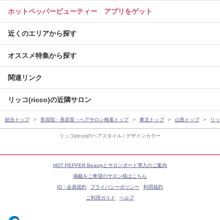
ホットペッパービューティー アプリをゲット
近くのエリアから探す
オススメ特集から探す
関連リンク
リッコ(ricco)の近隣サロン
総合トップ
美容院・美容室・ヘアサロン検索トップ
東北トップ
山形トップ
リッコ
リッコ(ricco)のヘアスタイル / デザインカラー
HOT PEPPER Beautyとサロンボード導入のご案内
掲載をご希望のサロン様はこちら
ID・会員規約
プライバシーポリシー
利用規約
ご利用ガイド
ヘルプ