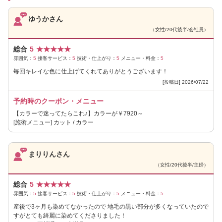
ゆうかさん
（女性/20代後半/会社員）
総合
5
★
★
★
★
★
雰囲気：
5
接客サービス：
5
技術・仕上がり：
5
メニュー・料金：
5
毎回キレイな色に仕上げてくれてありがとうございます！
[投稿日] 2026/07/22
予約時のクーポン・メニュー
【カラーで迷ってたらこれ♪】カラーが￥7920～
[施術メニュー] カット / カラー
まりりんさん
（女性/20代後半/主婦）
総合
5
★
★
★
★
★
雰囲気：
5
接客サービス：
5
技術・仕上がり：
5
メニュー・料金：
5
産後で3ヶ月も染めてなかったので 地毛の黒い部分が多くなっていたので
すがとても綺麗に染めてくださりました！