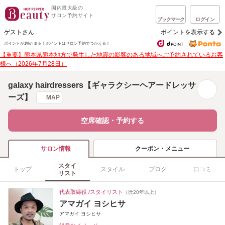
国内最大級の
サロン予約サイト
ブックマーク
ログイン
ゲストさん
ポイントを表示する
ポイントが1%たまる！
ポイントはサロン予約でつかえる！
【重要】熊本県熊本地方で発生した地震の影響のある地域へご予約されているお客
様へ（2026年7月28日）
galaxy hairdressers【ギャラクシーヘアードレッサ
ーズ】
MAP
空席確認・予約する
クーポン・メニュー
サロン情報
スタイ
トップ
スタイル
ブログ
口コミ
リスト
代表取締役 /スタイリスト
（歴20年以上）
アマガイ ヨシヒサ
アマガイ ヨシヒサ