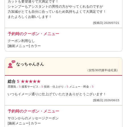
カットも要望通りで大満足です！
シャンプーもアシスタントの男性の方がやってくれるのですが
力加減がとても自分に合っているため気持ちよくて大満足です！
またよろしくお願いします！
[投稿日] 2026/07/21
予約時のクーポン・メニュー
クーポン利用なし
[施術メニュー] カラー
なっちゃんさん
（女性/30代後半/会社員）
総合
5
★
★
★
★
★
雰囲気：
5
接客サービス：
5
技術・仕上がり：
5
メニュー・料金：
5
いつもイメージ通りに仕上げていただきありがとうございます！
[投稿日] 2026/06/15
予約時のクーポン・メニュー
サロンからのメッセージクーポン
[施術メニュー] カラー