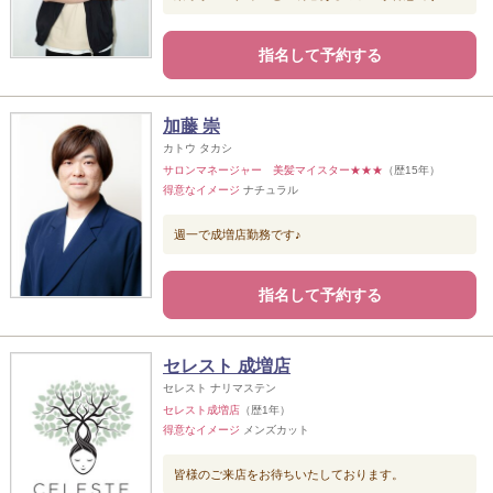
指名して予約する
加藤 崇
カトウ タカシ
サロンマネージャー 美髪マイスター★★★
（歴15年）
得意なイメージ
ナチュラル
週一で成増店勤務です♪
指名して予約する
セレスト 成増店
セレスト ナリマステン
セレスト成増店
（歴1年）
得意なイメージ
メンズカット
皆様のご来店をお待ちいたしております。