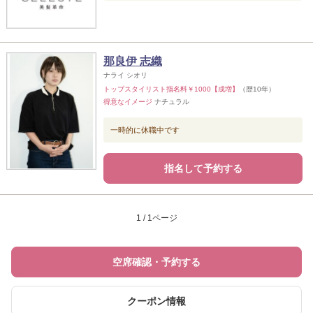
那良伊 志織
ナライ シオリ
トップスタイリスト指名料￥1000【成増】
（歴10年）
得意なイメージ
ナチュラル
一時的に休職中です
指名して予約する
1 / 1ページ
空席確認・予約する
クーポン情報