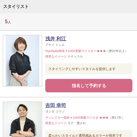
スタイリスト
5
人
浅井 利江
アサイ トシエ
TopStylist指名￥1000美髪マイスター★★★
（歴20年以上）
得意なイメージ
ナチュラル
スタイリングしやすいスタイルを提供します
指名して予約する
吉田 幸司
ヨシダ コウジ
ディレクター指名￥1000美髪マイスタ-★★★
（歴17年）
得意なイメージ
モテ・愛され
柔らかいスタイルと透明感あるカラーが得意です