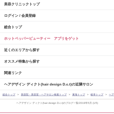
美容クリニックトップ
ログイン / 会員登録
総合トップ
ホットペッパービューティー アプリをゲット
近くのエリアから探す
オススメ特集から探す
関連リンク
ヘアデザイン ディクト(hair design D.c.t)の近隣サロン
総合トップ
美容院・美容室・ヘアサロン検索トップ
東海トップ
岐阜トップ
ヘアデ
ヘアデザイン ディクト(hair design D.c.t)のブログ一覧/2019年5月 (1/5)