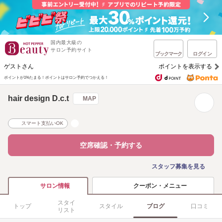
国内最大級の
サロン予約サイト
ブックマーク
ログイン
ゲストさん
ポイントを表示する
ポイントが1%たまる！
ポイントはサロン予約でつかえる！
hair design D.c.t
MAP
スマート支払いOK
空席確認・予約する
スタッフ募集を見る
クーポン・メニュー
サロン情報
スタイ
トップ
スタイル
ブログ
口コミ
リスト