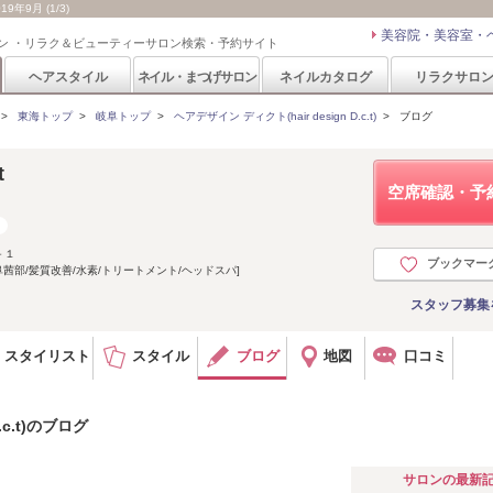
9年9月 (1/3)
美容院・美容室・
ン ・リラク＆ビューティーサロン検索・予約サイト
ヘアスタイル
ネイル・まつげサロン
ネイルカタログ
リラクサロ
>
東海トップ
>
岐阜トップ
>
ヘアデザイン ディクト(hair design D.c.t)
>
ブログ
t
空席確認・予
－１
ブックマー
茜部/髪質改善/水素/トリートメント/ヘッドスパ]
スタッフ募集
スタイリスト
スタイル
ブログ
地図
口コミ
.c.t)のブログ
サロンの最新