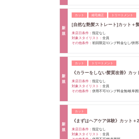
カット
縮毛矯正
トリートメント
[自然な艶髪ストレート]カット＋髪質改
新
来店日条件：
指定なし
規
対象スタイリスト：
全員
その他条件：
初回限定/ロング料金なし/併用
カット
トリートメント
《カラーをしない髪質改善》カット＋水
新
来店日条件：
指定なし
規
対象スタイリスト：
全員
その他条件：
併用不可/ロング料金無/岐阜茜
カット
《まずはヘアケア体験》カット＋2st
新
来店日条件：
指定なし
規
対象スタイリスト：
全員
その他条件：
併用不可/岐阜茜部