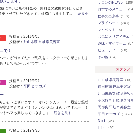
願いします。
サロンのNEWS
（110
増税に伴い当店の料金の一部料金の変更お許しくださ
おすすめメニュー
（3
変更させていただきます。価格につきましては…
続きを
仕事の出来事
（518）
プライベート
（303）
マイペット
（6）
投稿日：
2019/9/27
お気に入りアイテム
（
ル
投稿者：
片山末莉衣 岐阜美容室
趣味・マイブーム
（5
ュで！
ビューティー
（66）
その他
（94）
ベースが出来てたので毛先をミルクティーな感じにしま
りとてもかわいいです(^-^)
スタッフ
eiko 岐阜美容室
（18
投稿日：
2019/9/26
S
投稿者：
平田 ヒデカズ
信田穂南 岐阜美容室
（
片山末莉衣 岐阜美容
ー
高念枝里子 岐阜美容
りがとうございます！！オレンジカラー！！最近は艶感
岡部良平 岐阜美容室
が増えてきてます！！オレンジはかわいいですねー！！
（
ンやヘアも楽しんでいきましょ…
続きを見る
平田 ヒデカズ
（1352
D.c.t
（34）
Info
（420）
投稿日：
2019/9/25