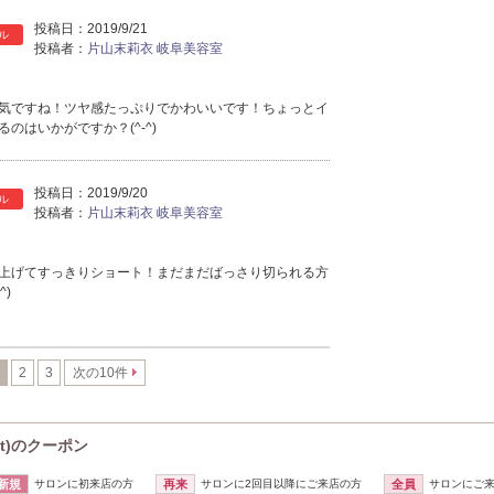
2025年3月分
（15）
2025年2月分
投稿日：
2019/9/21
（12）
ル
投稿者：
片山末莉衣 岐阜美容室
2025年1月分
（22）
2024年12月分
（21）
2024年11月分
（50）
気ですね！ツヤ感たっぷりでかわいいです！ちょっとイ
のはいかがですか？(^-^)
2024年10月分
（46）
2024年9月分
（41）
2024年8月分
（17）
投稿日：
2019/9/20
ル
2024年7月分
（16）
投稿者：
片山末莉衣 岐阜美容室
2024年6月分
（16）
2024年5月分
（12）
上げてすっきりショート！まだまだばっさり切られる方
2024年4月分
（12）
^)
2024年3月分
（32）
2024年2月分
（46）
2024年1月分
（35）
2
3
次の10件
2023年12月分
（27）
2023年11月分
（41）
2023年10月分
（23）
c.t)のクーポン
2023年9月分
（23）
2023年8月分
新規
サロンに初来店の方
再来
サロンに2回目以降にご来店の方
全員
サロンにご
（40）