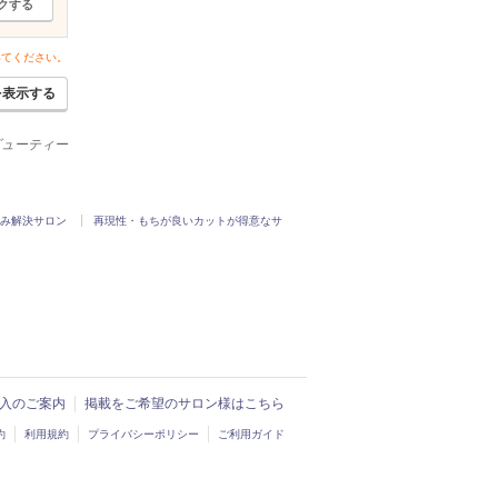
クする
いてください。
を表示する
ービューティー
み解決サロン
再現性・もちが良いカットが得意なサ
ド導入のご案内
掲載をご希望のサロン様はこちら
約
利用規約
プライバシーポリシー
ご利用ガイド