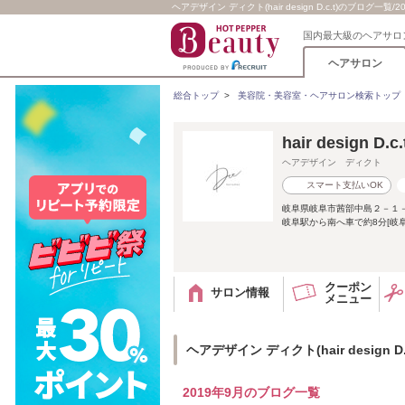
ヘアデザイン ディクト(hair design D.c.t)のブログ一覧/201
国内最大級のヘアサロ
ヘアサロン
総合トップ
>
美容院・美容室・ヘアサロン検索トップ
hair design D.c.
ヘアデザイン ディクト
スマート支払いOK
岐阜県岐阜市茜部中島２－１
岐阜駅から南へ車で約8分[岐阜
クーポン
サロン情報
メニュー
ヘアデザイン ディクト(hair design D
2019年9月のブログ一覧