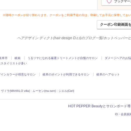
ブックマー
2020年4月分
（29）
2020年3月分
（36）
※随時クーポンが切り替わります。クーポンをご利用予定の方は、印刷してお手元に保管してお
2020年2月分
（32）
2020年1月分
クーポン印刷画面
（21）
2019年12月分
（28）
ヘアデザイン ディクト(hair design D.c.t)のブログ一覧/ホットペッパ
2019年11月分
（19）
2019年10月分
（24）
2019年9月分
（29）
2019年8月分
岐阜市
岐南
うるツヤになれる厳選トリートメントが自慢のサロン
ダメージヘアのお悩
（31）
性スタイリストが多い
2019年7月分
（25）
2019年6月分
（33）
ザインカラーが得意なサロン
岐阜のポイントが利用できるサロン
岐阜のヘアセット
2019年5月分
（44）
2019年4月分
（52）
ヴィラ(MAHALO villa)
|
ムーセン(mu-sen)
|
シエル(Ciel)
2019年3月分
（49）
2019年2月分
（53）
2019年1月分
（49）
HOT PEPPER Beautyとサロンボー
2018年12月分
（45）
ID・会員規
2018年11月分
（38）
2018年10月分
（35）