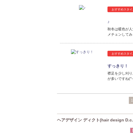
おすすめスタイ
♪
秋冬は暖色が人
メチェンしてみる
おすすめスタイ
すっきり！
襟足を少し刈り
が多いですね(^-
1
ヘアデザイン ディクト(hair design D.