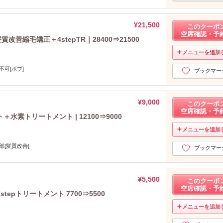
2021年12月分
（16）
2021年11月分
（16）
¥21,500
2021年10月分
（12）
このクーポ
空席確認・予
2021年9月分
（15）
善縮毛矯正＋4stepTR｜28400⇒21500
2021年8月分
（15）
メニューを追加
2021年7月分
（23）
不可[ボブ]
2021年6月分
（39）
ブックマー
2021年5月分
（32）
2021年4月分
（10）
¥9,000
このクーポ
2021年3月分
（19）
空席確認・予
素トリートメント | 12100⇒9000
2021年2月分
（14）
2021年1月分
（13）
メニューを追加
2020年12月分
（15）
部[髪質改善]
ブックマー
2020年11月分
（19）
2020年10月分
（22）
2020年9月分
（17）
¥5,500
このクーポ
2020年8月分
（16）
空席確認・予
epトリートメント 7700⇒5500
2020年7月分
（23）
メニューを追加
2020年6月分
（27）
2020年5月分
（26）