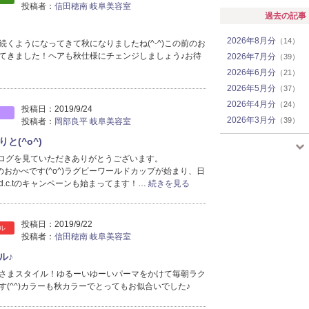
投稿者：
信田穂南 岐阜美容室
過去の記事
2026年8月分
（14）
続くようになってきて秋になりましたね(^-^)この前のお
てきました！ヘアも秋仕様にチェンジしましょう♪お待
2026年7月分
（39）
2026年6月分
（21）
2026年5月分
（37）
2026年4月分
（24）
投稿日：
2019/9/24
2026年3月分
（39）
投稿者：
岡部良平 岐阜美容室
2026年2月分
（33）
と(^o^)
2026年1月分
（18）
のブログを見ていただきありがとうございます。
2025年12月分
（7）
nd.c.tのおかべです(^o^)ラグビーワールドカップが始まり、日
.c.tのキャンペーンも始まってます！…
続きを見る
2025年11月分
（9）
2025年10月分
（10）
2025年9月分
（9）
投稿日：
2019/9/22
ル
2025年8月分
（5）
投稿者：
信田穂南 岐阜美容室
2025年7月分
（4）
ル♪
2025年6月分
（3）
さまスタイル！ゆるーいゆーいパーマをかけて毎朝ラク
2025年5月分
（8）
す(^^)カラーも秋カラーでとってもお似合いでした♪
2025年4月分
（15）