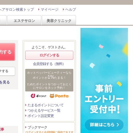
ヘアサロン検索トップ
マイページ
ヘルプ
ン
エステサロン
美容クリニック
ようこそ、ゲストさん。
約する
ログインする
会員登録する（無料）
クする
ホットペッパービューティーなら
1%
ポイントが
たまる！
を見る
ためたポイントをつかっておとく
にサロンをネット予約！
たまるポイントについて
つかえるサービス一覧
ポイント設定変更
ブックマーク
記事
ログインすると会員情報に保存できます