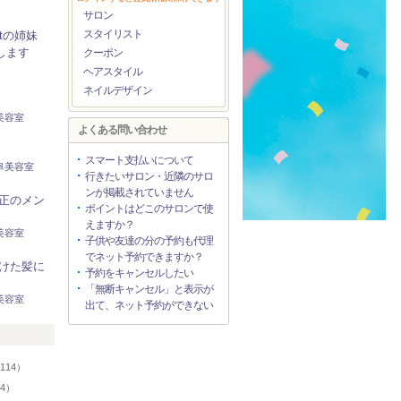
サロン
スタイリスト
.tの姉妹
Nします
クーポン
ヘアスタイル
ネイルデザイン
美容室
よくある問い合わせ
スマート支払いについて
阜美容室
行きたいサロン・近隣のサロ
ンが掲載されていません
正のメン
ポイントはどこのサロンで使
えますか？
美容室
子供や友達の分の予約も代理
でネット予約できますか？
けた髪に
予約をキャンセルしたい
「無断キャンセル」と表示が
美容室
出て、ネット予約ができない
リ
114）
94）