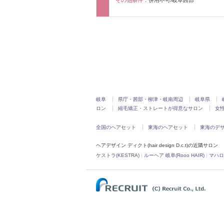
岐阜
県庁・茜部・柳津・岐南周辺
岐阜県
ロン
縮毛矯正・ストレートが得意なサロン
女
全国のヘアセット
東海のヘアセット
東海のデ
ヘアデザイン ディクト(hair design D.c.t)の近隣サロン
ケストラ(KESTRA)
|
ルーヘア 岐阜(Rooo HAIR)
|
マハロ 