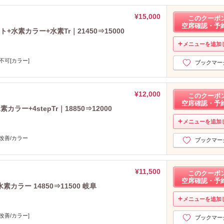
2023年7月分
（21）
¥15,000
このクーポ
2023年6月分
（18）
空席確認・予
2023年5月分
+水素カラー+水素Tr｜21450⇒15000
（22）
2023年4月分
（6）
メニューを追加
2023年3月分
（12）
不可[カラー]
ブックマー
2023年2月分
（36）
2023年1月分
（26）
2022年12月分
（11）
¥12,000
このクーポ
2022年11月分
（14）
空席確認・予
ー+4stepTr｜18850⇒12000
2022年10月分
（20）
2022年9月分
メニューを追加
（25）
2022年8月分
（22）
改善/カラー
ブックマー
2022年7月分
（16）
2022年6月分
（5）
2022年5月分
（4）
¥11,500
このクーポ
2022年4月分
（25）
空席確認・予
ラー 14850⇒11500 岐阜
2022年3月分
（25）
メニューを追加
2022年2月分
（31）
2022年1月分
（13）
改善/カラー]
ブックマー