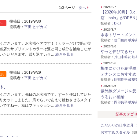
●
2026/8/7
1/3ページ
次へ
【2026年10月】D.c
店「halo」がOPE
投稿日：
2019/9/30
ル
投稿者：
D.c.t
投稿者：
平田 ヒデカズ
●
2026/8/7
水素トリートメント
投稿者：
信田穂南 岐阜
うございます。お客様ヘアです！！カラーだけで艶が復
●
2026/8/6
当店のサプリメントカラーは髪と同じ成分を補給しなが
やっと伸びてきた♪
いたいだきます。繰り返すカラ…
続きを見る
投稿者：
片山末莉衣 岐
●
2026/8/6
梅雨にかけた縮毛矯
投稿日：
2019/9/29
テナンスにおすすめ
道具
投稿者：
平田 ヒデカズ
投稿者：
岡部良平 岐阜
●
2026/8/6
ト。
紫外線ダメージを受
うございます。先日のお客様です。ずーと伸ばしていた
うるおい補給
リカットしました。肩ぐらいであえて跳ねさせるスタイ
投稿者：
岡部良平 岐阜
いですねー。秋はファッション…
続きを見る
記事カテゴ
こだわりの仕事道具
（
おすすめスタイル
（5