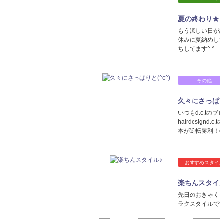
夏の終わり★
もう涼しい日が
休みに夏納めし
ちしてます^ ^
その他
久々にさっぱり
いつもd.c.t
hairdesig
本が逆転勝利！d
おすすめスタイ
楽ちんスタイ
先日のおきゃく
ラクスタイルで