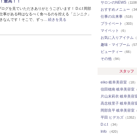
！最高！！
サロンのNEWS
（110
 のブログを見ていただきありがとうございます！ D.c.t 岡部
おすすめメニュー
（3
仕事がある時はなるべく食べるのを控える「ニンニク」
仕事の出来事
（518）
きなんです！そこで、ずっ…
続きを見る
プライベート
（303）
マイペット
（6）
お気に入りアイテム
（
趣味・マイブーム
（5
ビューティー
（66）
その他
（94）
スタッフ
eiko 岐阜美容室
（18
信田穂南 岐阜美容室
（
片山末莉衣 岐阜美容
高念枝里子 岐阜美容
岡部良平 岐阜美容室
（
平田 ヒデカズ
（1352
D.c.t
（34）
Info
（420）