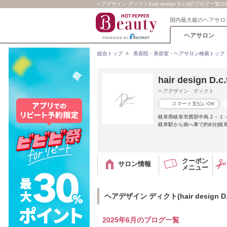
ヘアデザイン ディクト(hair design D.c.t)のブログ一覧/2
国内最大級のヘアサロ
ヘアサロン
総合トップ
>
美容院・美容室・ヘアサロン検索トップ
hair design D.c.
ヘアデザイン ディクト
スマート支払いOK
岐阜県岐阜市茜部中島２－１
岐阜駅から南へ車で約8分[岐阜
クーポン
サロン情報
メニュー
ヘアデザイン ディクト(hair design D
2025年6月のブログ一覧