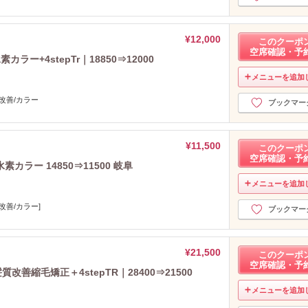
2025年3月分
（15）
2025年2月分
（12）
2025年1月分
（22）
¥12,000
このクーポ
2024年12月分
（21）
空席確認・予
ー+4stepTr｜18850⇒12000
2024年11月分
（50）
メニューを追加
2024年10月分
（46）
2024年9月分
（41）
改善/カラー
ブックマー
2024年8月分
（17）
2024年7月分
（16）
2024年6月分
（16）
¥11,500
このクーポ
空席確認・予
2024年5月分
（12）
ラー 14850⇒11500 岐阜
2024年4月分
（12）
メニューを追加
2024年3月分
（32）
改善/カラー]
2024年2月分
（46）
ブックマー
2024年1月分
（35）
2023年12月分
（27）
¥21,500
2023年11月分
このクーポ
（41）
空席確認・予
2023年10月分
（23）
善縮毛矯正＋4stepTR｜28400⇒21500
2023年9月分
（23）
メニューを追加
2023年8月分
（40）