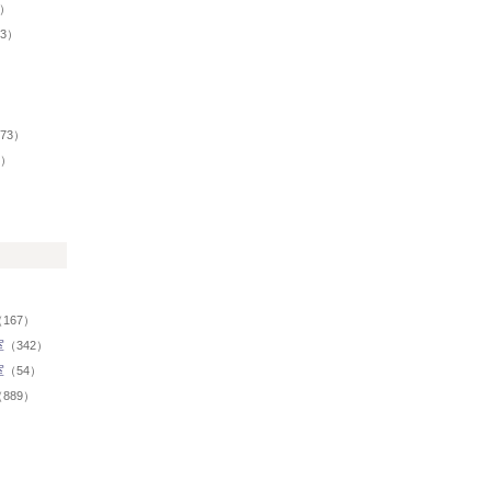
8）
43）
73）
7）
）
167）
室
（342）
室
（54）
889）
）