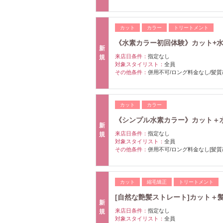
カット
カラー
トリートメント
《水素カラー初回体験》カット+水素カラ
新
来店日条件：
指定なし
規
対象スタイリスト：
全員
その他条件：
併用不可/ロング料金なし/髪質
カット
カラー
《シンプル水素カラー》カット＋水素カ
新
来店日条件：
指定なし
規
対象スタイリスト：
全員
その他条件：
併用不可/ロング料金なし[髪質
カット
縮毛矯正
トリートメント
[自然な艶髪ストレート]カット＋髪質改
新
来店日条件：
指定なし
規
対象スタイリスト：
全員