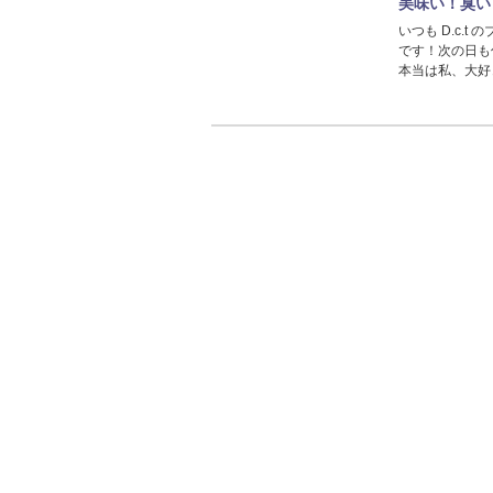
美味い！臭い
いつも D.c.t
です！次の日も
本当は私、大好