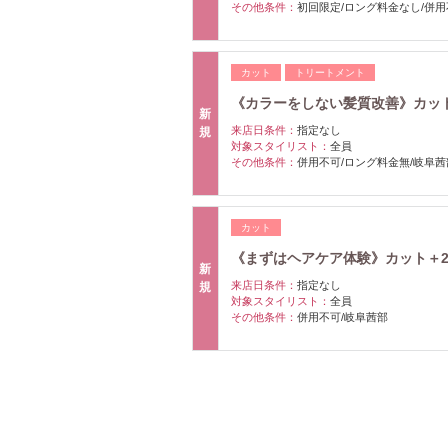
その他条件：
初回限定/ロング料金なし/併用
カット
トリートメント
《カラーをしない髪質改善》カット＋水
新
来店日条件：
指定なし
規
対象スタイリスト：
全員
その他条件：
併用不可/ロング料金無/岐阜茜
カット
《まずはヘアケア体験》カット＋2st
新
来店日条件：
指定なし
規
対象スタイリスト：
全員
その他条件：
併用不可/岐阜茜部