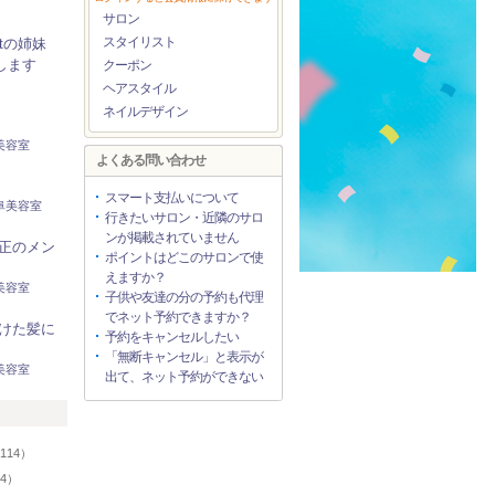
サロン
スタイリスト
.tの姉妹
Nします
クーポン
ヘアスタイル
ネイルデザイン
美容室
よくある問い合わせ
スマート支払いについて
阜美容室
行きたいサロン・近隣のサロ
ンが掲載されていません
正のメン
ポイントはどこのサロンで使
えますか？
美容室
子供や友達の分の予約も代理
でネット予約できますか？
けた髪に
予約をキャンセルしたい
「無断キャンセル」と表示が
美容室
出て、ネット予約ができない
リ
114）
94）