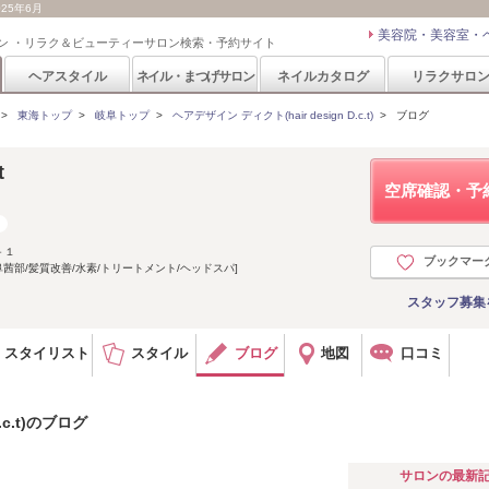
025年6月
美容院・美容室・
ン ・リラク＆ビューティーサロン検索・予約サイト
ヘアスタイル
ネイル・まつげサロン
ネイルカタログ
リラクサロ
>
東海トップ
>
岐阜トップ
>
ヘアデザイン ディクト(hair design D.c.t)
>
ブログ
t
空席確認・予
－１
ブックマー
茜部/髪質改善/水素/トリートメント/ヘッドスパ]
スタッフ募集
スタイリスト
スタイル
ブログ
地図
口コミ
.c.t)のブログ
サロンの最新