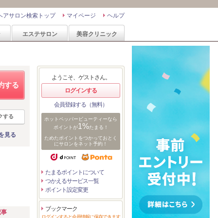
ヘアサロン検索トップ
マイページ
ヘルプ
ン
エステサロン
美容クリニック
ようこそ、ゲストさん。
約する
ログインする
会員登録する（無料）
クする
ホットペッパービューティーなら
1%
ポイントが
たまる！
を見る
ためたポイントをつかっておとく
にサロンをネット予約！
たまるポイントについて
つかえるサービス一覧
ポイント設定変更
ブックマーク
記事
ログインすると会員情報に保存できます