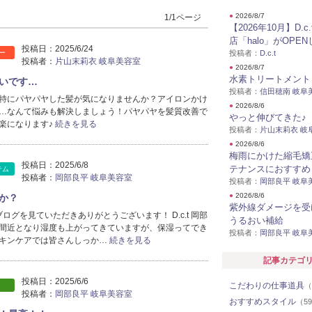
●
2026/8/7
1/1ページ
【2026年10月】D.c
店「halo」がOPE
投稿日：
2025/6/24
ー
投稿者：
D.c.t
投稿者：
片山末莉衣 岐阜美容室
●
2026/8/7
水素トリートメント
いです…
投稿者：
信田穂南 岐阜
特にパヤパヤした髪が気になりませんか？アイロンかけ
●
2026/8/6
…なんて悩みも解決しましょう！パヤパヤを髪質改善で
やっと伸びてきた♪
楽になります♪
続きを見る
投稿者：
片山末莉衣 岐
●
2026/8/6
梅雨にかけた縮毛矯
投稿日：
2025/6/8
テナンスにおすすめ
テム
投稿者：
岡部良平 岐阜美容室
投稿者：
岡部良平 岐阜
●
2026/8/6
か？
紫外線ダメージを受
 のブログを見ていただきありがとうございます！ D.c.t 岡部
うるおい補給
間近となり湿度も上がってきていますが、保湿ってでき
投稿者：
岡部良平 岐阜
キンケアでは皆さんしっか…
続きを見る
記事カテゴ
投稿日：
2025/6/6
こだわりの仕事道具
（
投稿者：
岡部良平 岐阜美容室
おすすめスタイル
（5