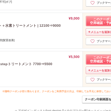
不可[ボブ]
ブックマー
2023年7月分
（21）
2023年6月分
（18）
2023年5月分
（22）
¥9,000
このクーポ
2023年4月分
（6）
空席確認・予
素トリートメント | 12100⇒9000
2023年3月分
（12）
2023年2月分
メニューを追加
（36）
2023年1月分
（26）
部[髪質改善]
ブックマー
2022年12月分
（11）
2022年11月分
（14）
2022年10月分
（20）
¥5,500
このクーポ
2022年9月分
（25）
空席確認・予
epトリートメント 7700⇒5500
2022年8月分
（22）
メニューを追加
2022年7月分
（16）
2022年6月分
（5）
ブックマー
2022年5月分
（4）
2022年4月分
（25）
※随時クーポンが切り替わります。クーポンをご利用予定の方は、印刷してお手元に保管してお
2022年3月分
（25）
クーポン印刷画面
2022年2月分
（31）
2022年1月分
（13）
ヘアデザイン ディクト(hair design D.c.t)のブログ一覧/ホットペッパ