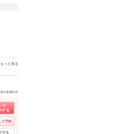
もっと見る
来店の全員の方
ンで
約する
して予約
クする