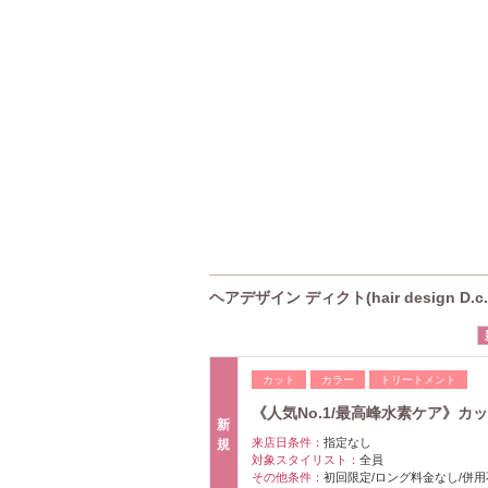
ヘアデザイン ディクト(hair design D.
カット
カラー
トリートメント
《人気No.1/最高峰水素ケア》カット
新
来店日条件：
指定なし
規
対象スタイリスト：
全員
その他条件：
初回限定/ロング料金なし/併用