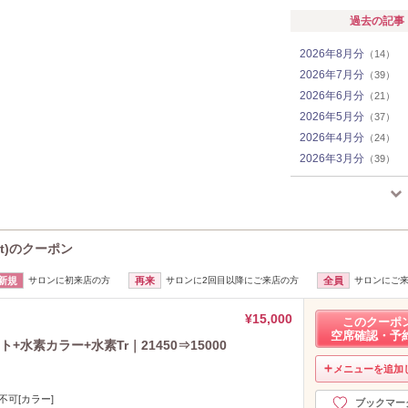
過去の記事
2026年8月分
（14）
2026年7月分
（39）
2026年6月分
（21）
2026年5月分
（37）
2026年4月分
（24）
2026年3月分
（39）
2026年2月分
（33）
2026年1月分
（18）
2025年12月分
（7）
2025年11月分
（9）
c.t)のクーポン
2025年10月分
（10）
新規
サロンに初来店の方
再来
サロンに2回目以降にご来店の方
全員
サロンにご
2025年9月分
（9）
2025年8月分
（5）
¥15,000
このクーポ
2025年7月分
（4）
空席確認・予
+水素カラー+水素Tr｜21450⇒15000
2025年6月分
（3）
2025年5月分
（8）
メニューを追加
2025年4月分
（15）
不可[カラー]
ブックマー