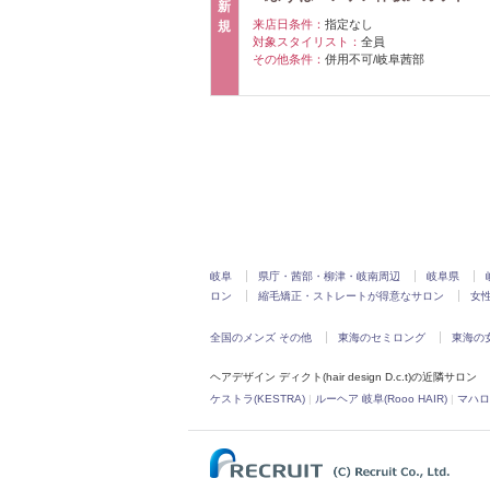
新
来店日条件：
指定なし
規
対象スタイリスト：
全員
その他条件：
併用不可/岐阜茜部
岐阜
県庁・茜部・柳津・岐南周辺
岐阜県
ロン
縮毛矯正・ストレートが得意なサロン
女
全国のメンズ その他
東海のセミロング
東海の
ヘアデザイン ディクト(hair design D.c.t)の近隣サロン
ケストラ(KESTRA)
|
ルーヘア 岐阜(Rooo HAIR)
|
マハロ 