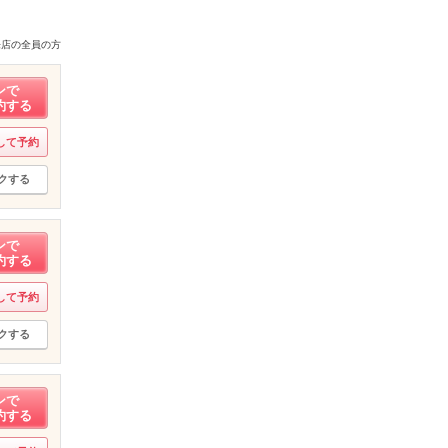
来店の全員の方
ンで
約する
して予約
クする
ンで
約する
して予約
クする
ンで
約する