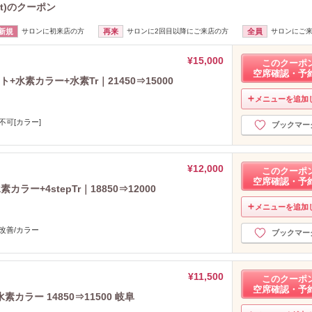
c.t)のクーポン
2023年7月分
（21）
2023年6月分
（18）
新規
サロンに初来店の方
再来
サロンに2回目以降にご来店の方
全員
サロンにご
2023年5月分
（22）
2023年4月分
（6）
¥15,000
このクーポ
空席確認・予
2023年3月分
（12）
+水素カラー+水素Tr｜21450⇒15000
2023年2月分
（36）
メニューを追加
2023年1月分
（26）
2022年12月分
不可[カラー]
（11）
ブックマー
2022年11月分
（14）
2022年10月分
（20）
¥12,000
2022年9月分
このクーポ
（25）
空席確認・予
2022年8月分
（22）
ー+4stepTr｜18850⇒12000
2022年7月分
（16）
メニューを追加
2022年6月分
（5）
改善/カラー
ブックマー
2022年5月分
（4）
2022年4月分
（25）
2022年3月分
（25）
¥11,500
このクーポ
2022年2月分
（31）
空席確認・予
ラー 14850⇒11500 岐阜
2022年1月分
（13）