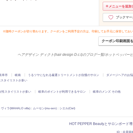
2020年4月分
（29）
メニューを追加
2020年3月分
（36）
ブックマー
2020年2月分
（32）
2020年1月分
（21）
※随時クーポンが切り替わります。クーポンをご利用予定の方は、印刷してお手元に保管してお
2019年12月分
（28）
2019年11月分
（19）
クーポン印刷画面
2019年10月分
（24）
2019年9月分
（29）
ヘアデザイン ディクト(hair design D.c.t)のブログ一覧/ホットペッパ
2019年8月分
（31）
2019年7月分
（25）
2019年6月分
（33）
岐阜市
岐南
うるツヤになれる厳選トリートメントが自慢のサロン
ダメージヘアのお悩
2019年5月分
（44）
性スタイリストが多い
2019年4月分
（52）
女性スタイリストが多い
岐阜のポイントが利用できるサロン
岐阜のメンズ その他
2019年3月分
（49）
2019年2月分
（53）
2019年1月分
（49）
ヴィラ(MAHALO villa)
|
ムーセン(mu-sen)
|
シエル(Ciel)
2018年12月分
（45）
2018年11月分
（38）
HOT PEPPER Beautyとサロンボー
2018年10月分
（35）
ID・会員規