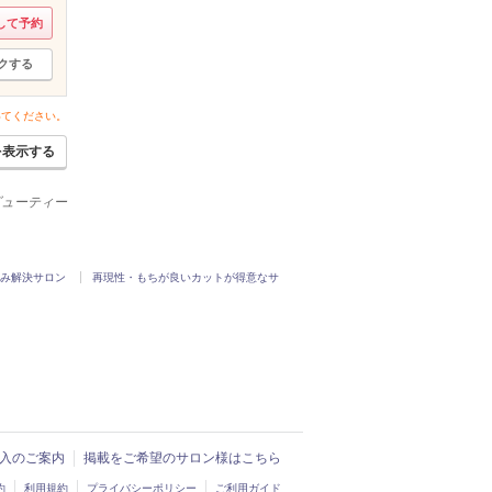
して予約
クする
いてください。
を表示する
ービューティー
み解決サロン
再現性・もちが良いカットが得意なサ
ド導入のご案内
掲載をご希望のサロン様はこちら
約
利用規約
プライバシーポリシー
ご利用ガイド