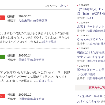
●
2026/8/7
1/3ページ
次へ
【2026年10月】D.c
店「halo」がOPE
投稿日：
2026/6/25
ル
投稿者：
D.c.t
投稿者：
片山末莉衣 岐阜美容室
●
2026/8/7
水素トリートメント
投稿者：
信田穂南 岐阜
なりますね(^-^)夏の予定はもう決まりましたか？紫外線
●
2026/8/6
は冬とは違ったパサつきがでやすいですよね…そうなら
やっと伸びてきた♪
線をなるべくブロックできるよ…
続きを見る
投稿者：
片山末莉衣 岐
●
2026/8/6
梅雨にかけた縮毛矯
投稿日：
2026/6/24
テナンスにおすすめ
投稿者：
岡部良平 岐阜美容室
投稿者：
岡部良平 岐阜
●
2026/8/6
紫外線ダメージを受
 のブログを見ていただきありがとうございます。 D.c.t 岡部
うるおい補給
というかライフワークの１部が「マラソン」なんです
投稿者：
岡部良平 岐阜
)に悲しいお知らせが届きまし…
続きを見る
記事カテゴ
投稿日：
2026/6/19
こだわりの仕事道具
ル
（
投稿者：
信田穂南 岐阜美容室
おすすめスタイル
（5