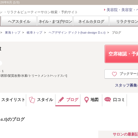
6年6月 (1/3)
美容院・美容室・
ン ・リラク＆ビューティーサロン検索・予約サイト
ヘアスタイル
ネイル・まつげサロン
ネイルカタログ
リラクサロ
>
東海トップ
>
岐阜トップ
>
ヘアデザイン ディクト(hair design D.c.t)
>
ブログ
t
空席確認・予
－１
ブックマー
茜部/髪質改善/水素/トリートメント/ヘッドスパ]
スタッフ募集
スタイリスト
スタイル
ブログ
地図
口コミ
.c.t)のブログ
サロンの最新