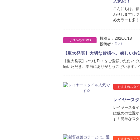
人気の！
こんにちは。信
わりしますしツ
めカラーも多く
投稿日：
2026/6/18
サロンのNEWS
投稿者：
D.c.t
【重大発表】大切な皆様へ、嬉しいお
【重大発表】いつもD.c.tをご愛顧いただいて
顧いただき、本当にありがとうございます。
おすすめスタイ
レイヤースタ
レイヤースタイ
は低めの位置か
す！簡単なスタ
おすすめメニュ