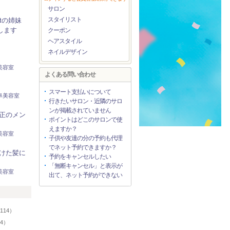
サロン
スタイリスト
.tの姉妹
Nします
クーポン
ヘアスタイル
ネイルデザイン
美容室
よくある問い合わせ
スマート支払いについて
阜美容室
行きたいサロン・近隣のサロ
ンが掲載されていません
正のメン
ポイントはどこのサロンで使
えますか？
美容室
子供や友達の分の予約も代理
でネット予約できますか？
けた髪に
予約をキャンセルしたい
「無断キャンセル」と表示が
美容室
出て、ネット予約ができない
リ
114）
94）