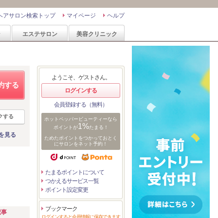
ヘアサロン検索トップ
マイページ
ヘルプ
ン
エステサロン
美容クリニック
ようこそ、ゲストさん。
約する
ログインする
会員登録する（無料）
クする
ホットペッパービューティーなら
1%
ポイントが
たまる！
を見る
ためたポイントをつかっておとく
にサロンをネット予約！
たまるポイントについて
つかえるサービス一覧
ポイント設定変更
ブックマーク
記事
ログインすると会員情報に保存できます