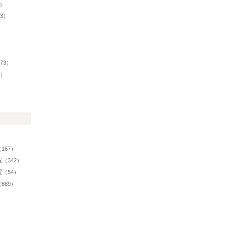
8）
43）
73）
7）
）
167）
室
（342）
室
（54）
889）
）