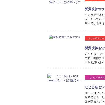
髪質改善カラ
ヘアカラーはお
ラーをしている
最近では色味を
おすすめスタイ
髪質改善もで
いつも D.c.t
です。梅雨に入
いかと思います
サロンのNEW
ビビビ祭 は＜h
HOT PEPPER 
対象です！同じ
元★事前エントリー