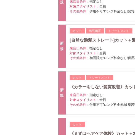
来店日条件：
指定なし
規
対象スタイリスト：
全員
その他条件：
併用不可/ロング料金なし[髪質
カット
縮毛矯正
トリートメント
[自然な艶髪ストレート]カット＋髪質改
新
来店日条件：
指定なし
規
対象スタイリスト：
全員
その他条件：
初回限定/ロング料金なし/併用
カット
トリートメント
《カラーをしない髪質改善》カット＋水
新
来店日条件：
指定なし
規
対象スタイリスト：
全員
その他条件：
併用不可/ロング料金無/岐阜茜
カット
《まずはヘアケア体験》カット＋2st