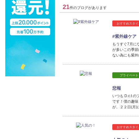
21
件のブログがあります
おすすめスタイ
#紫外線ケア
もうすぐ7月に
が多いこの季節
ない為にも紫外
プライベート
悲報
いつも D.c.t
です！僕の趣味
が、２２日(月
おすすめスタイ