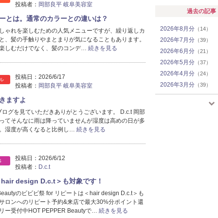
投稿者：
岡部良平 岐阜美容室
過去の記事
ーとは。通常のカラーとの違いは？
2026年8月分
（14）
しゃれを楽しむための人気メニューですが、繰り返しカ
と、髪の手触りやまとまりが気になることもあります。
2026年7月分
（39）
楽しむだけでなく、髪のコンデ…
続きを見る
2026年6月分
（21）
2026年5月分
（37）
2026年4月分
（24）
投稿日：
2026/6/17
ル
2026年3月分
（39）
投稿者：
岡部良平 岐阜美容室
2026年2月分
（33）
きますよ
2026年1月分
（18）
 のブログを見ていただきありがとうございます。 D.c.t 岡部
2025年12月分
（7）
ってそんなに雨は降っていませんが湿度は高めの日が多
。湿度が高くなると比例し…
続きを見る
2025年11月分
（9）
2025年10月分
（10）
2025年9月分
（9）
投稿日：
2026/6/12
S
2025年8月分
（5）
投稿者：
D.c.t
2025年7月分
（4）
air design D.c.t＞も対象です！
2025年6月分
（3）
Beautyのビビビ祭 for リピートは＜hair design D.c.t＞も
2025年5月分
（8）
サロンへのリピート予約&来店で最大30%分ポイント還
2025年4月分
（15）
受付中HOT PEPPER Beautyで…
続きを見る