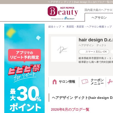
ヘアデザイン ディクト(hair design D.c.t)のブログ一覧/202
国内最大級のヘアサロ
ヘアサロン
総合トップ
>
美容院・美容室・ヘアサロン検索トップ
hair design D.c.
ヘアデザイン ディクト
スマート支払いOK
岐阜県岐阜市茜部中島２－１
岐阜駅から南へ車で約8分[岐阜
クーポン
サロン情報
メニュー
ヘアデザイン ディクト(hair design D
2026年6月のブログ一覧