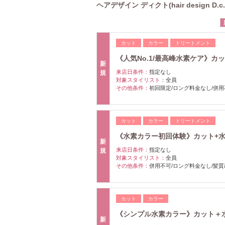
ヘアデザイン ディクト(hair design D.
カット
カラー
トリートメント
《人気No.1/最高峰水素ケア》カット
新
来店日条件：
指定なし
規
対象スタイリスト：
全員
その他条件：
初回限定/ロング料金なし/併用
カット
カラー
トリートメント
《水素カラー初回体験》カット+水素カラ
新
来店日条件：
指定なし
規
対象スタイリスト：
全員
その他条件：
併用不可/ロング料金なし/髪質
カット
カラー
《シンプル水素カラー》カット＋水素カ
新