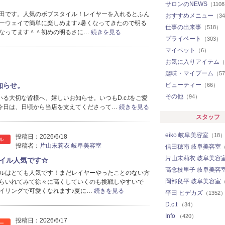
サロンのNEWS
（110
田です。人気のボブスタイル！レイヤーを入れるとふん
おすすめメニュー
（3
ーウェイで簡単に楽しめます♪暑くなってきたので明る
仕事の出来事
（518）
なってます＾＾初めの明るさに…
続きを見る
プライベート
（303）
マイペット
（6）
お気に入りアイテム
（
趣味・マイブーム
（5
知らせ。
ビューティー
（66）
その他
（94）
いる大切な皆様へ、嬉しいお知らせ。いつもD.c.tをご愛
今日は、日頃から当店を支えてくださって…
続きを見る
スタッフ
eiko 岐阜美容室
（18
投稿日：
2026/6/18
ル
投稿者：
片山末莉衣 岐阜美容室
信田穂南 岐阜美容室
（
片山末莉衣 岐阜美容
イル人気です☆
高念枝里子 岐阜美容
ルはとても人気です！まだレイヤーやったことのない方
岡部良平 岐阜美容室
らいれてみて徐々に高くしていくのも挑戦しやすいで
（
イリングで可愛くなれます♪夏に…
続きを見る
平田 ヒデカズ
（1352
D.c.t
（34）
Info
（420）
投稿日：
2026/6/17
ー