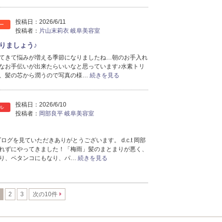
2025年3月分
（15）
2025年2月分
（12）
投稿日：
2026/6/11
2025年1月分
（22）
ー
投稿者：
片山末莉衣 岐阜美容室
2024年12月分
（21）
りましょう♪
2024年11月分
（50）
てきて悩みが増える季節になりましたね…朝のお手入れ
2024年10月分
（46）
なお手伝いが出来たらいいなと思っています♪水素トリ
2024年9月分
（41）
、髪の芯から潤うので写真の様…
続きを見る
2024年8月分
（17）
2024年7月分
（16）
2024年6月分
（16）
投稿日：
2026/6/10
ル
投稿者：
岡部良平 岐阜美容室
2024年5月分
（12）
2024年4月分
（12）
2024年3月分
（32）
 のブログを見ていただきありがとうございます。 d.c.t 岡部
れずにやってきました！「梅雨」髪のまとまりが悪く、
2024年2月分
（46）
り、ペタンコにもなり、パ…
続きを見る
2024年1月分
（35）
2023年12月分
（27）
2023年11月分
（41）
2
3
次の10件
2023年10月分
（23）
2023年9月分
（23）
2023年8月分
（40）