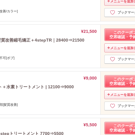
2021年12月分
（16）
メニューを追加
2021年11月分
（16）
改善/カラー]
ブックマー
2021年10月分
（12）
2021年9月分
（15）
2021年8月分
（15）
¥21,500
このクーポ
2021年7月分
（23）
空席確認・予
善縮毛矯正＋4stepTR｜28400⇒21500
2021年6月分
（39）
メニューを追加
2021年5月分
（32）
2021年4月分
（10）
不可[ボブ]
ブックマー
2021年3月分
（19）
2021年2月分
（14）
2021年1月分
（13）
¥9,000
このクーポ
空席確認・予
2020年12月分
（15）
素トリートメント | 12100⇒9000
2020年11月分
（19）
メニューを追加
2020年10月分
（22）
部[髪質改善]
2020年9月分
（17）
ブックマー
2020年8月分
（16）
2020年7月分
（23）
¥5,500
2020年6月分
このクーポ
（27）
空席確認・予
2020年5月分
（26）
epトリートメント 7700⇒5500