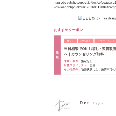
https://beauty.hotpepper.jp/doc/cp/beautycp
vos=wehpbhpblnkcrm120260612004#camp
おすすめクーポン
カット
縮毛矯正
トリートメント
当日相談でOK！縮毛・髪質改
新
へ｜カウンセリング無料
規
来店日条件：
指定なし
対象スタイリスト：
全員
その他条件：
毛髪状態により施術不可の場
D.c.t
ディクト