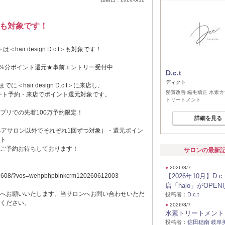
.t＞も対象です！
トは＜hair design D.c.t＞も対象です！
0%分ポイント還元★事前エントリー受付中
D.c.t
ディクト
でに＜hair design D.c.t＞に来店し、
髪質改善 縮毛矯正 水素カ
へのリピート予約・来店でポイント還元対象です。
トリートメント
アプリでの先着100万予約限定！
詳細を見る
ヘアサロン以外でそれぞれ1回ずつ対象）・還元ポイン
ト
ご予約お待ちしております！
サロンの最新
●
2026/8/7
tycp2608/?vos=wehpbhpblnkcrm120260612003
【2026年10月】D.c
店「halo」がOPE
へお願いいたします。当サロンへお問い合わせいただ
投稿者：
D.c.t
ください。
●
2026/8/7
水素トリートメント
投稿者：
信田穂南 岐阜