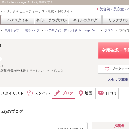
祭 は＜hair design D.c.t＞も対象です！」
美容院・美容室・
ン ・リラク＆ビューティーサロン検索・予約サイト
ヘアスタイル
ネイル・まつげサロン
ネイルカタログ
リラクサロ
>
東海トップ
>
岐阜トップ
>
ヘアデザイン ディクト(hair design D.c.t)
>
ブログ
>
ブログ
t
空席確認・予
－１
ブックマー
茜部/髪質改善/水素/トリートメント/ヘッドスパ]
スタッフ募集
スタイリスト
スタイル
ブログ
地図
口コミ
.c.t)のブログ
投稿者
投稿日：2026/6/12