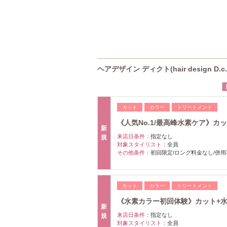
ヘアデザイン ディクト(hair design D.
カット
カラー
トリートメント
《人気No.1/最高峰水素ケア》カット
新
来店日条件：
指定なし
規
対象スタイリスト：
全員
その他条件：
初回限定/ロング料金なし/併用
カット
カラー
トリートメント
《水素カラー初回体験》カット+水素カラ
新
来店日条件：
指定なし
規
対象スタイリスト：
全員