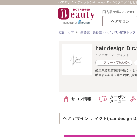
ヘアデザイン ディクト(hair design D.c.t)のブログ「ビビビ
国内最大級のヘアサロ
ヘアサロン
総合トップ
>
美容院・美容室・ヘアサロン検索トップ
hair design D.c.
ヘアデザイン ディクト
スマート支払いOK
岐阜県岐阜市茜部中島２－１
岐阜駅から南へ車で約8分[岐阜
クーポン
サロン情報
メニュー
ヘアデザイン ディクト(hair design D