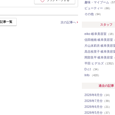
ブックマークする
趣味・マイブーム
（5
ビューティー
（66）
その他
（94）
記事一覧
次の記事へ
スタッフ
eiko 岐阜美容室
（18
信田穂南 岐阜美容室
（
片山末莉衣 岐阜美容
高念枝里子 岐阜美容
岡部良平 岐阜美容室
（
平田 ヒデカズ
（1352
D.c.t
（34）
Info
（420）
過去の記事
2026年8月分
（14）
2026年7月分
（39）
2026年6月分
（21）
2026年5月分
（37）