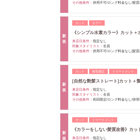
その他条件：
併用不可/ロング料金なし/髪質
カット
カラー
《シンプル水素カラー》カット＋水素カ
新
来店日条件：
指定なし
規
対象スタイリスト：
全員
その他条件：
併用不可/ロング料金なし[髪質
カット
縮毛矯正
トリートメント
[自然な艶髪ストレート]カット＋髪質改
新
来店日条件：
指定なし
規
対象スタイリスト：
全員
その他条件：
初回限定/ロング料金なし/併用
カット
トリートメント
《カラーをしない髪質改善》カット＋水
新
来店日条件：
指定なし
規