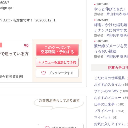
2608/?
●
2026/8/6
aign-qa
やっと伸びてきた♪
投稿者：
片山末莉衣 岐
●
2026/8/6
梅雨にかけた縮毛矯
テナンスにおすすめ
投稿者：
岡部良平 岐阜
●
2026/8/6
¥0
紫外線ダメージを受
このクーポンで
うるおい補給
空席確認・予約する
善で迷っている方
投稿者：
岡部良平 岐阜
メニューを追加して予約
記事カテゴ
ブックマークする
合有[髪質改善]
こだわりの仕事道具
（
おすすめスタイル
（5
サロンのNEWS
（110
おすすめメニュー
（3
仕事の出来事
（518）
プライベート
（303）
マイペット
（6）
お気に入りアイテム
（