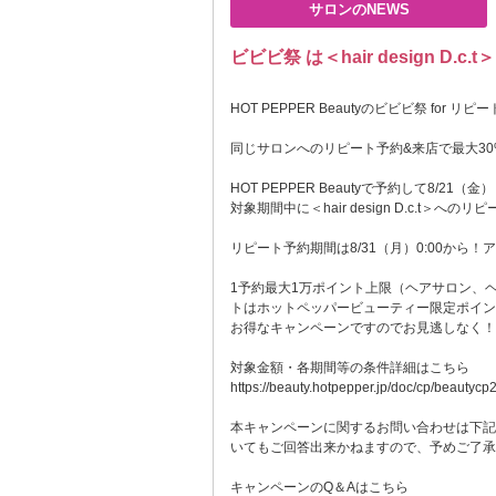
サロンのNEWS
ビビビ祭 は＜hair design D.c
HOT PEPPER Beautyのビビビ祭 for リピー
同じサロンへのリピート予約&来店で最大3
HOT PEPPER Beautyで予約して8/21（金）ま
対象期間中に＜hair design D.c.t＞
リピート予約期間は8/31（月）0:00から！
1予約最大1万ポイント上限（ヘアサロン、
トはホットペッパービューティー限定ポイン
お得なキャンペーンですのでお見逃しなく！
対象金額・各期間等の条件詳細はこちら
https://beauty.hotpepper.jp/doc/cp/beau
本キャンペーンに関するお問い合わせは下記
いてもご回答出来かねますので、予めご了承
キャンペーンのQ＆Aはこちら