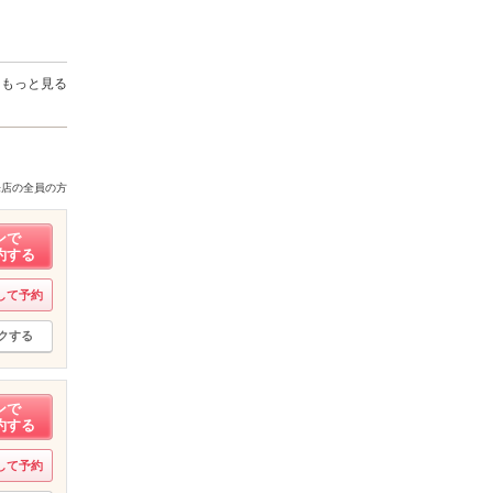
もっと見る
来店の全員の方
ンで
約する
して予約
クする
ンで
約する
して予約