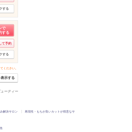
クする
ンで
約する
して予約
クする
いてください。
を表示する
パービューティー
み解決サロン
再現性・もちが良いカットが得意なサ
他