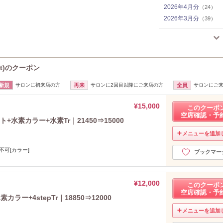
2026年4月分
（24）
2026年3月分
（39）
2026年2月分
（33）
2026年1月分
（18）
2025年12月分
（7）
2025年11月分
（9）
c.t)のクーポン
2025年10月分
（10）
新規
サロンに初来店の方
再来
サロンに2回目以降にご来店の方
全員
サロンにご
2025年9月分
（9）
2025年8月分
（5）
¥15,000
このクーポ
2025年7月分
（4）
空席確認・予
+水素カラー+水素Tr｜21450⇒15000
2025年6月分
（3）
2025年5月分
（8）
メニューを追加
2025年4月分
（15）
不可[カラー]
ブックマー
2025年3月分
（15）
2025年2月分
（12）
2025年1月分
（22）
¥12,000
このクーポ
2024年12月分
（21）
空席確認・予
ー+4stepTr｜18850⇒12000
2024年11月分
（50）
メニューを追加
2024年10月分
（46）