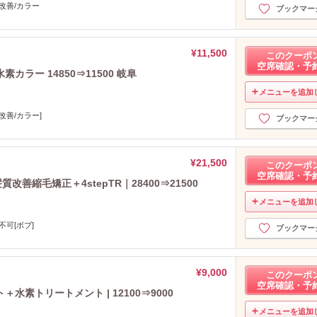
2024年9月分
（41）
改善/カラー
ブックマー
2024年8月分
（17）
2024年7月分
（16）
2024年6月分
（16）
¥11,500
このクーポ
空席確認・予
2024年5月分
（12）
ラー 14850⇒11500 岐阜
2024年4月分
（12）
メニューを追加
2024年3月分
（32）
改善/カラー]
2024年2月分
（46）
ブックマー
2024年1月分
（35）
2023年12月分
（27）
¥21,500
2023年11月分
このクーポ
（41）
空席確認・予
2023年10月分
（23）
善縮毛矯正＋4stepTR｜28400⇒21500
2023年9月分
（23）
メニューを追加
2023年8月分
（40）
不可[ボブ]
ブックマー
2023年7月分
（21）
2023年6月分
（18）
2023年5月分
（22）
¥9,000
このクーポ
2023年4月分
（6）
空席確認・予
素トリートメント | 12100⇒9000
2023年3月分
（12）
2023年2月分
メニューを追加
（36）