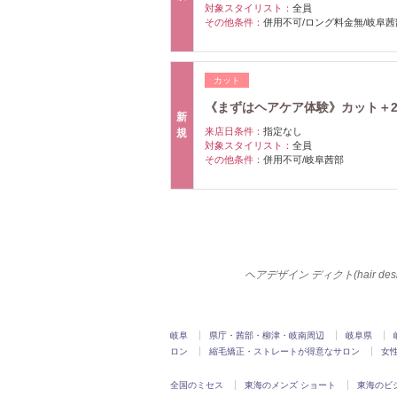
対象スタイリスト：
全員
その他条件：
併用不可/ロング料金無/岐阜茜
カット
《まずはヘアケア体験》カット＋2st
新
来店日条件：
指定なし
規
対象スタイリスト：
全員
その他条件：
併用不可/岐阜茜部
ヘアデザイン ディクト(hair des
岐阜
県庁・茜部・柳津・岐南周辺
岐阜県
ロン
縮毛矯正・ストレートが得意なサロン
女
全国のミセス
東海のメンズ ショート
東海のビ