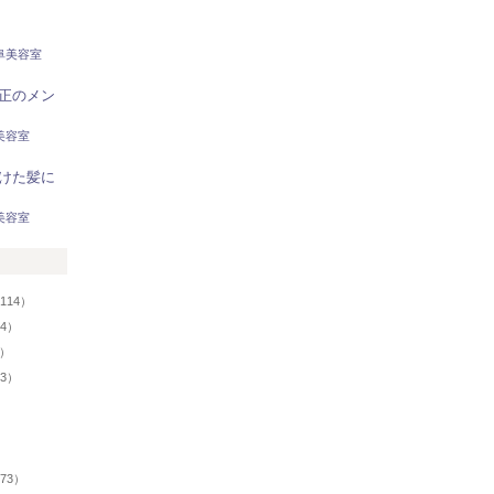
阜美容室
正のメン
美容室
けた髪に
美容室
リ
114）
94）
8）
43）
73）