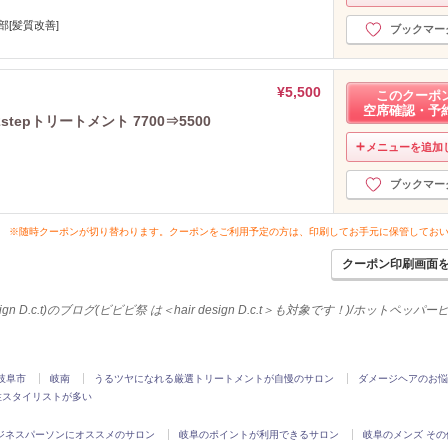
2023年1月分
（26）
部[髪質改善]
ブックマー
2022年12月分
（11）
2022年11月分
（14）
2022年10月分
（20）
¥5,500
このクーポ
2022年9月分
（25）
空席確認・予
epトリートメント 7700⇒5500
2022年8月分
（22）
メニューを追加
2022年7月分
（16）
2022年6月分
（5）
ブックマー
2022年5月分
（4）
2022年4月分
（25）
※随時クーポンが切り替わります。クーポンをご利用予定の方は、印刷してお手元に保管してお
2022年3月分
（25）
クーポン印刷画面
2022年2月分
（31）
2022年1月分
（13）
ign D.c.t)のブログ(ビビビ祭 は＜hair design D.c.t＞も対象です！)/ホットペッ
2021年12月分
（16）
2021年11月分
（16）
2021年10月分
（12）
岐阜市
岐南
うるツヤになれる厳選トリートメントが自慢のサロン
ダメージヘアのお悩
2021年9月分
（15）
性スタイリストが多い
2021年8月分
（15）
2021年7月分
（23）
ジネスパーソンにオススメのサロン
岐阜のポイントが利用できるサロン
岐阜のメンズ その