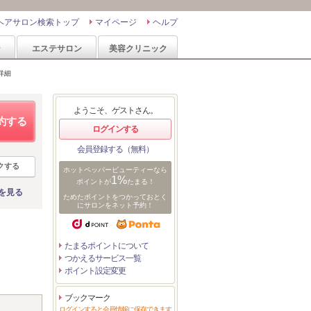
ヘアサロン検索トップ
マイページ
ヘルプ
ン
エステサロン
美容クリニック
詳細
ようこそ、ゲストさん。
約する
ログインする
会員登録する（無料）
クする
ホットペッパービューティーなら
1%
ポイントが
たまる！
を見る
ためたポイントをつかっておとく
にサロンをネット予約！
たまるポイントについて
つかえるサービス一覧
ポイント設定変更
ブックマーク
ログインすると会員情報に保存できます