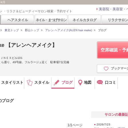
年4月
美容院・美容室・
ン ・リラク＆ビューティーサロン検索・予約サイト
ヘアスタイル
ネイル・まつげサロン
ネイルカタログ
リラクサロ
>
東北トップ
>
郡山トップ
>
アレン ヘアメイク(ALEN hair make)
>
ブログ
make 【アレンヘアメイク】
空席確認・予
 ＪＮＥＸビル101
ら通り、49号線、フルラージュ近く 駐車場7台完備
ブックマー
スタイリスト
スタイル
ブログ
地図
口コミ
)のブログ
サロンの最新
●
2026/7/23
1/1ページ