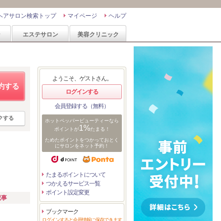
ヘアサロン検索トップ
マイページ
ヘルプ
ン
エステサロン
美容クリニック
ようこそ、ゲストさん。
約する
ログインする
会員登録する（無料）
クする
ホットペッパービューティーなら
1%
ポイントが
たまる！
ためたポイントをつかっておとく
にサロンをネット予約！
たまるポイントについて
つかえるサービス一覧
ポイント設定変更
記事
ブックマーク
ログインすると会員情報に保存できます