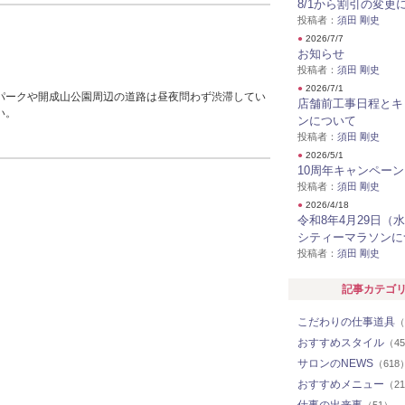
8/1から割引の変更
投稿者：
須田 剛史
●
2026/7/7
お知らせ
投稿者：
須田 剛史
●
2026/7/1
パークや開成山公園周辺の道路は昼夜問わず渋滞してい
店舗前工事日程とキ
い。
ンについて
投稿者：
須田 剛史
●
2026/5/1
10周年キャンペーン
投稿者：
須田 剛史
●
2026/4/18
令和8年4月29日（
シティーマラソンに
投稿者：
須田 剛史
記事カテゴ
こだわりの仕事道具
（
おすすめスタイル
（4
サロンのNEWS
（618
おすすめメニュー
（2
仕事の出来事
（51）