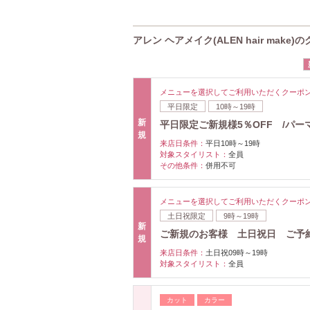
アレン ヘアメイク(ALEN hair make)
メニューを選択してご利用いただくクーポ
平日限定
10時～19時
新
平日限定ご新規様5％OFF /パー
規
来店日条件：
平日10時～19時
対象スタイリスト：
全員
その他条件：
併用不可
メニューを選択してご利用いただくクーポ
土日祝限定
9時～19時
新
ご新規のお客様 土日祝日 ご予
規
来店日条件：
土日祝09時～19時
対象スタイリスト：
全員
カット
カラー