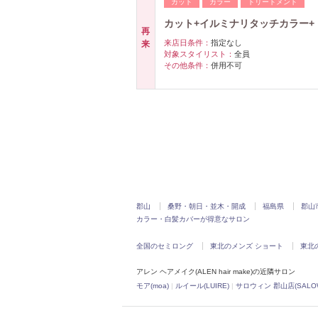
カット
カラー
トリートメント
カット+イルミナリタッチカラー+
再
来店日条件：
指定なし
来
対象スタイリスト：
全員
その他条件：
併用不可
郡山
桑野・朝日・並木・開成
福島県
郡山
カラー・白髪カバーが得意なサロン
全国のセミロング
東北のメンズ ショート
東北
アレン ヘアメイク(ALEN hair make)の近隣サロン
モア(moa)
|
ルイール(LUIRE)
|
サロウィン 郡山店(SALOW