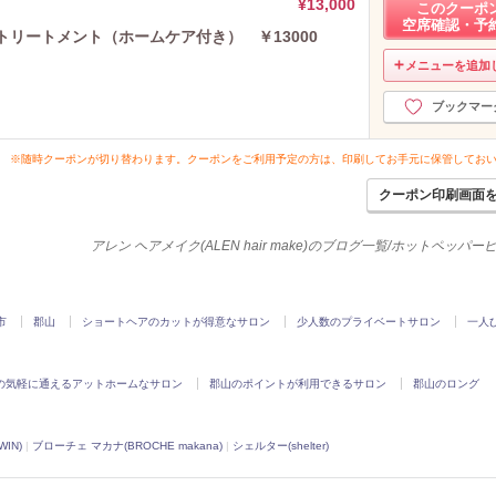
¥13,000
2021年5月分
このクーポ
（3）
空席確認・予
2021年4月分
（2）
トリートメント（ホームケア付き） ￥13000
2021年2月分
（1）
メニューを追加
2021年1月分
（3）
ブックマー
2020年12月分
（4）
2020年11月分
（9）
2020年10月分
※随時クーポンが切り替わります。クーポンをご利用予定の方は、印刷してお手元に保管してお
（7）
2020年9月分
（5）
クーポン印刷画面
2020年8月分
（1）
2020年7月分
（1）
アレン ヘアメイク(ALEN hair make)のブログ一覧/ホットペッパ
2020年6月分
（3）
2020年5月分
（3）
2020年4月分
（5）
市
郡山
ショートヘアのカットが得意なサロン
少人数のプライベートサロン
一人
2020年3月分
（10）
2020年2月分
（7）
の気軽に通えるアットホームなサロン
郡山のポイントが利用できるサロン
郡山のロング
2020年1月分
（4）
2019年12月分
（5）
2019年11月分
（4）
IN)
|
ブローチェ マカナ(BROCHE makana)
|
シェルター(shelter)
2019年10月分
（10）
2019年9月分
（4）