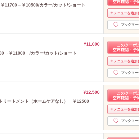
空席確認・予
1700→￥10500/カラー/カット/ショート
2023年1月分
（2）
2022年12月分
（1）
メニューを追加
2022年11月分
（1）
ブックマー
2022年10月分
（3）
2022年9月分
（2）
2022年8月分
（4）
¥11,000
このクーポ
2022年7月分
（3）
空席確認・予
0→￥11000 /カラー/カット/ショート
2022年6月分
（2）
メニューを追加
2022年4月分
（2）
2022年3月分
（5）
ブックマー
2022年2月分
（1）
2022年1月分
（2）
2021年12月分
（2）
¥12,500
このクーポ
空席確認・予
2021年11月分
（2）
トリートメント（ホームケアなし） ￥12500
2021年10月分
（6）
メニューを追加
2021年9月分
（2）
2021年8月分
（2）
ブックマー
2021年7月分
（2）
2021年6月分
（3）