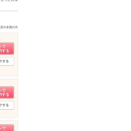
来店の全員の方
ンで
約する
クする
ンで
約する
クする
ンで