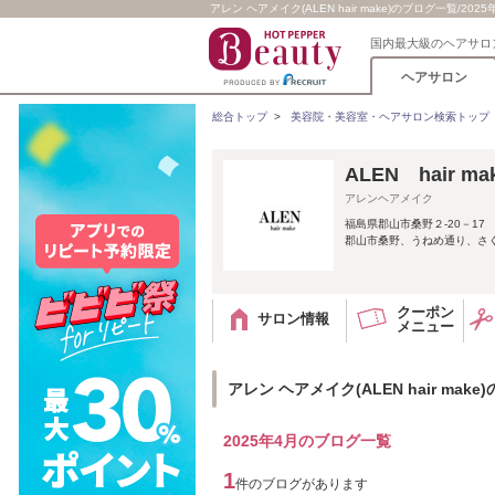
アレン ヘアメイク(ALEN hair make)のブログ一覧/2025
国内最大級のヘアサロ
ヘアサロン
総合トップ
>
美容院・美容室・ヘアサロン検索トップ
ALEN hair 
アレンヘアメイク
福島県郡山市桑野２-20－17
郡山市桑野、うねめ通り、さく
クーポン
サロン情報
メニュー
アレン ヘアメイク(ALEN hair make
2025年4月のブログ一覧
1
件のブログがあります