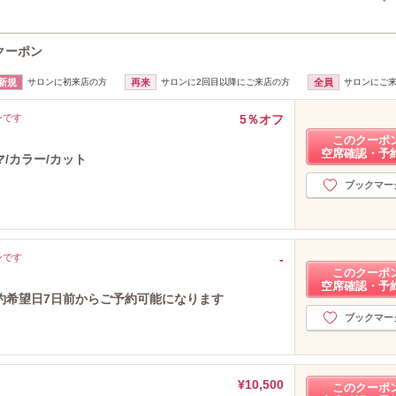
2025年7月分
（2）
2025年4月分
（1）
2025年3月分
（2）
のクーポン
2025年1月分
（2）
新規
サロンに初来店の方
再来
サロンに2回目以降にご来店の方
全員
サロンにご
2024年12月分
（4）
2024年10月分
（1）
ンです
5％オフ
2024年9月分
（1）
このクーポ
2024年8月分
（1）
空席確認・予
マ/カラー/カット
2024年7月分
（2）
ブックマー
2024年5月分
（1）
2024年2月分
（1）
2024年1月分
（2）
2023年11月分
（1）
ンです
-
2023年10月分
（1）
このクーポ
空席確認・予
2023年9月分
（1）
約希望日7日前からご予約可能になります
2023年7月分
（1）
ブックマー
2023年6月分
（3）
2023年5月分
（1）
2023年4月分
（6）
¥10,500
このクーポ
2023年2月分
（2）