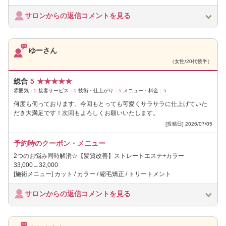
サロンからの返信コメントを見る
ゆーさん
（女性/20代後半）
総合
5
★
★
★
★
★
雰囲気：
5
接客サービス：
5
技術・仕上がり：
5
メニュー・料金：
5
何度も伺っております。今回もとっても可愛くサラサラに仕上げていた
だき大満足です！次回もよろしくお願いいたします。
[投稿日] 2026/07/05
予約時のクーポン・メニュー
2つのお悩み同時解消☆【髪質改善】ストレートエステ+カラー
33,000→32,000
[施術メニュー] カット / カラー / 縮毛矯正 / トリートメント
サロンからの返信コメントを見る