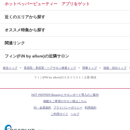
ホットペッパービューティー アプリをゲット
近くのエリアから探す
オススメ特集から探す
関連リンク
フィン(FiN by allure)の近隣サロン
総合トップ
美容院・美容室・ヘアサロン検索トップ
関東トップ
池袋・目白トップ
フィン(FiN by allure)のスタイリスト / 土屋 桃佳
HOT PEPPER Beautyとサロンボード導入のご案内
掲載をご希望のサロン様はこちら
ID・会員規約
プライバシーポリシー
利用規約
ご利用ガイド
ヘルプ