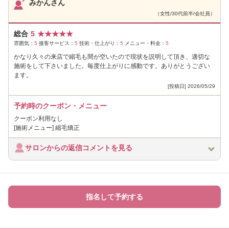
みかんさん
（女性/30代前半/会社員）
総合
5
★
★
★
★
★
雰囲気：
5
接客サービス：
5
技術・仕上がり：
5
メニュー・料金：
5
かなり久々の来店で縮毛も間が空いたので現状を説明して頂き、適切な
施術をして下さいました。毎度仕上がりに感動です。ありがとうござい
ます。
[投稿日] 2026/05/29
予約時のクーポン・メニュー
クーポン利用なし
[施術メニュー] 縮毛矯正
サロンからの返信コメントを見る
指名して予約する