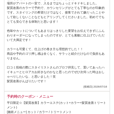
場所がアパートの一室で、入るまではちょっとドキドキしました。
髪質改善のカラーで予約で、カウンセリングがとても丁寧なのが印象的
です。スタイリングの希望だけではなく、接客でされて嫌だったことや
して欲しくないことなどもヒアリングしてくださいました。初めてでも
とても安心できる体制だと思います！
色味やカットについてもあまりはっきりした要望をお伝えできずにふん
わりオーダーになってしまったのですが、とても素敵に仕上げていただ
いて大満足です！
カラーも可愛くて、仕上げの巻き方も理想的でした！！
商品や予約のゴリ押し感は全くなく、サラッと紹介だけなので負担もあ
りません。
口コミ投稿の際にスタイリストさんのプロフ拝見して、置いてあったハ
イキューとヒロアカお好きなのかなと思ったのでぜひ次伺った時はおし
ゃべりしたいな、と思いました！笑
髪質改善がんばりたいです！
[投稿日] 2026/07/16
予約時のクーポン・メニュー
平日限定☆【髪質改善】カラーエステ(カット+カラー+髪質改善トリート
メント)
[施術メニュー] カット / カラー / トリートメント