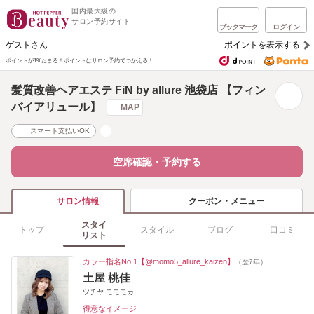
国内最大級の
サロン予約サイト
ブックマーク
ログイン
ゲストさん
ポイントを表示する
ポイントが1%たまる！
ポイントはサロン予約でつかえる！
髪質改善ヘアエステ FiN by allure 池袋店 【フィン
バイアリュール】
MAP
スマート支払いOK
空席確認・予約する
クーポン・メニュー
サロン情報
スタイ
トップ
スタイル
ブログ
口コミ
リスト
カラー指名No.1【@momo5_allure_kaizen】
（歴7年）
土屋 桃佳
ツチヤ モモモカ
得意なイメージ