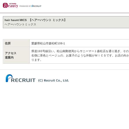
hair haunt MICS 【ヘアーハウント ミックス】
ヘアーハウントミックス
住所
愛媛県松山市森松町108-1
県道193号線沿い。松山南郵便局からサニーマート森松店を通り過ぎ、そ
アクセス
右側に茶色とベージュの、お菓子のような外観がＭＩＣＳです。お店の向
道案内
ります。