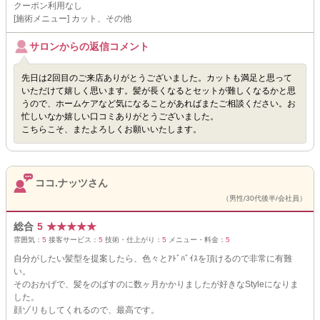
クーポン利用なし
[施術メニュー] カット、その他
サロンからの返信コメント
先日は2回目のご来店ありがとうございました。カットも満足と思って
いただけて嬉しく思います。髪が長くなるとセットが難しくなるかと思
うので、ホームケアなど気になることがあればまたご相談ください。お
忙しいなか嬉しい口コミありがとうございました。
こちらこそ、またよろしくお願いいたします。
ココ.ナッツさん
（男性/30代後半/会社員）
総合
5
★
★
★
★
★
雰囲気：
5
接客サービス：
5
技術・仕上がり：
5
メニュー・料金：
5
自分がしたい髪型を提案したら、色々とｱﾄﾞﾊﾞｲｽを頂けるので非常に有難
い。
そのおかげで、髪をのばすのに数ヶ月かかりましたが好きなStyleになりま
した。
顔ゾリもしてくれるので、最高です。