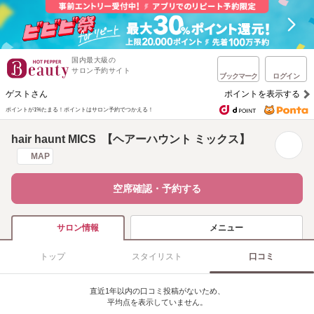
国内最大級の
サロン予約サイト
ブックマーク
ログイン
ゲストさん
ポイントを表示する
ポイントが1%たまる！
ポイントはサロン予約でつかえる！
hair haunt MICS 【ヘアーハウント ミックス】
MAP
空席確認・予約する
メニュー
サロン情報
トップ
スタイリスト
口コミ
直近1年以内の口コミ投稿がないため、
平均点を表示していません。