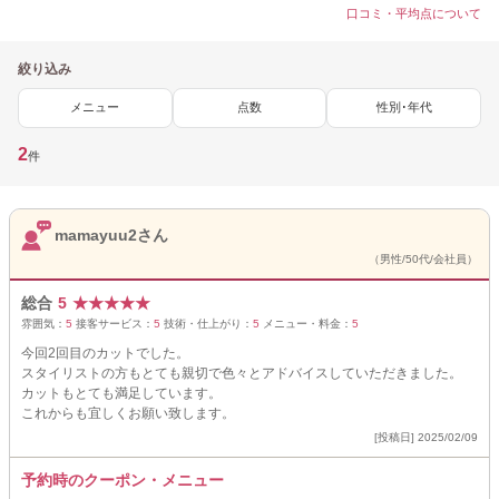
口コミ・平均点について
絞り込み
メニュー
点数
性別･年代
2
件
mamayuu2さん
（男性/50代/会社員）
総合
5
★
★
★
★
★
雰囲気：
5
接客サービス：
5
技術・仕上がり：
5
メニュー・料金：
5
今回2回目のカットでした。
スタイリストの方もとても親切で色々とアドバイスしていただきました。
カットもとても満足しています。
これからも宜しくお願い致します。
[投稿日] 2025/02/09
予約時のクーポン・メニュー