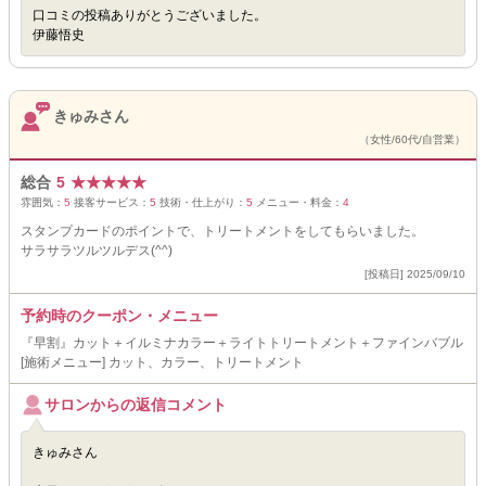
口コミの投稿ありがとうございました。
伊藤悟史
きゅみさん
（女性/60代/自営業）
総合
5
★
★
★
★
★
雰囲気：
5
接客サービス：
5
技術・仕上がり：
5
メニュー・料金：
4
スタンプカードのポイントで、トリートメントをしてもらいました。
サラサラツルツルデス(^^)
[投稿日] 2025/09/10
予約時のクーポン・メニュー
『早割』カット＋イルミナカラー＋ライトトリートメント＋ファインバブル
[施術メニュー] カット、カラー、トリートメント
サロンからの返信コメント
きゅみさん