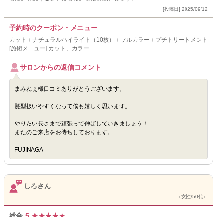
[投稿日] 2025/09/12
予約時のクーポン・メニュー
カット＋ナチュラルハイライト（10枚）＋フルカラー＋プチトリートメント
[施術メニュー] カット、カラー
サロンからの返信コメント
まみねぇ様口コミありがとうございます。
髪型扱いやすくなって僕も嬉しく思います。
やりたい長さまで頑張って伸ばしていきましょう！
またのご来店をお待ちしております。
FUJINAGA
しろさん
（女性/50代）
総合
5
★
★
★
★
★