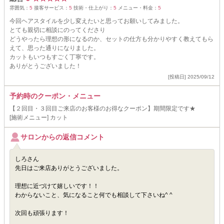
雰囲気：
5
接客サービス：
5
技術・仕上がり：
5
メニュー・料金：
5
今回ヘアスタイルを少し変えたいと思ってお願いしてみました。
とても親切に相談にのってくださり
どうやったら理想の形になるのか、セットの仕方も分かりやすく教えてもら
えて、思った通りになりました。
カットもいつもすごく丁寧です。
ありがとうございました！
[投稿日] 2025/09/12
予約時のクーポン・メニュー
【２回目・３回目ご来店のお客様のお得なクーポン】期間限定です★
[施術メニュー] カット
サロンからの返信コメント
しろさん
先日はご来店ありがとうございました。
理想に近づけて嬉しいです！！
わからないこと、気になること何でも相談して下さいね^ ^
次回も頑張ります！