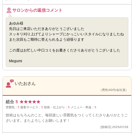
サロンからの返信コメント
あゆみ様
先日はご来店いただきありがとうございました
スッキリ刈り上げてよりシャープにかっこいいスタイルになりましたね
また次回もご期待に答えられるよう頑張ります
この度はお忙しい中口コミをお書きくださりありがとうございました
Megumi
いたおさん
（男性/40代/会社員）
総合
5
★
★
★
★
★
雰囲気：
5
接客サービス：
5
技術・仕上がり：
5
メニュー・料金：
5
技術はもちろんのこと、毎回楽しい雰囲気をつくってくださりありがとうご
ざいます。またよろしくお願いします！
[投稿日] 2025/07/28