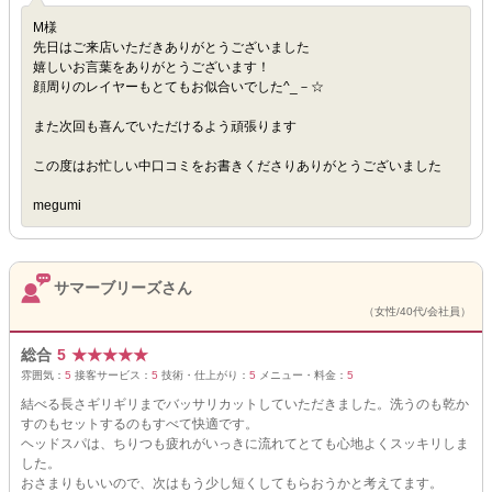
M様
先日はご来店いただきありがとうございました
嬉しいお言葉をありがとうございます！
顔周りのレイヤーもとてもお似合いでした^_－☆
また次回も喜んでいただけるよう頑張ります
この度はお忙しい中口コミをお書きくださりありがとうございました
megumi
サマーブリーズさん
（女性/40代/会社員）
総合
5
★
★
★
★
★
雰囲気：
5
接客サービス：
5
技術・仕上がり：
5
メニュー・料金：
5
結べる長さギリギリまでバッサリカットしていただきました。洗うのも乾か
すのもセットするのもすべて快適です。
ヘッドスパは、ちりつも疲れがいっきに流れてとても心地よくスッキリしま
した。
おさまりもいいので、次はもう少し短くしてもらおうかと考えてます。