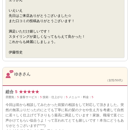
エリさん
いえいえ
先日はご来店ありがとうございました☆
また口コミの投稿ありがとうございます！
満足いただけ嬉しいです！
スタイリングが楽しくなってもらえて良かった！
これからも綺麗にしましょう。
伊藤悟史
ゆきさん
（女性/50代）
総合
5
★
★
★
★
★
雰囲気：
5
接客サービス：
5
技術・仕上がり：
5
メニュー・料金：
5
今回は前から相談してみたかった前髪の相談をして対応して頂きました。突
然の無茶ぶりだったのにとても丁寧に私の髪のクセや生え方を考慮して自然
に若々しく仕上げて下さりもう最高に満足しています！家族、職場で直ぐに
声かけてもらい似合うよ！って言われてとても嬉しいです！本当にどうもあ
りがとうございます(*^^*)