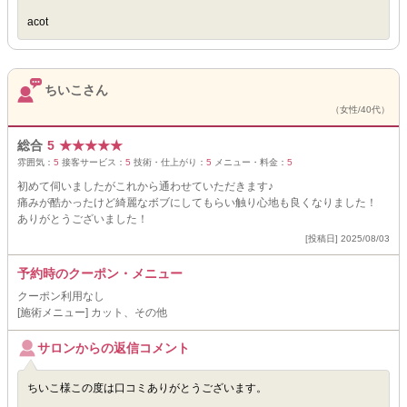
acot
ちいこさん
（女性/40代）
総合
5
★
★
★
★
★
雰囲気：
5
接客サービス：
5
技術・仕上がり：
5
メニュー・料金：
5
初めて伺いましたがこれから通わせていただきます♪
痛みが酷かったけど綺麗なボブにしてもらい触り心地も良くなりました！
ありがとうございました！
[投稿日] 2025/08/03
予約時のクーポン・メニュー
クーポン利用なし
[施術メニュー] カット、その他
サロンからの返信コメント
ちいこ様この度は口コミありがとうございます。