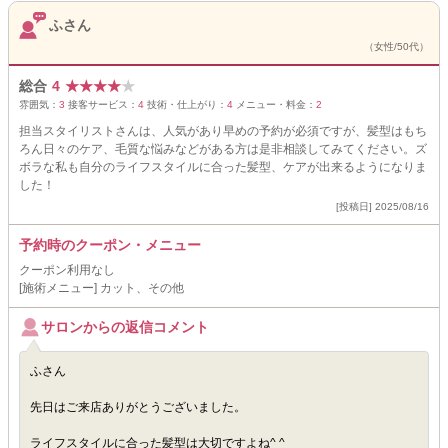
ふさん
（女性/50代）
総合
4
★
★
★
★
★
雰囲気：
3
接客サービス：
4
技術・仕上がり：
4
メニュー・料金：
2
担当スタイリストさんは、人気があり早めの予約が必須ですが、髪型はもち
ろん日々のケア、毛質な悩みなどがある方は是非相談してみてください。ズ
ボラな私も自分のライフスタイルに合った髪型、ケアが出来るようになりま
した！
[投稿日] 2025/08/16
予約時のクーポン・メニュー
クーポン利用なし
[施術メニュー] カット、その他
サロンからの返信コメント
ふさん
先日はご来店ありがとうございました。
ライフスタイルに合った髪型は大切ですよね^ ^