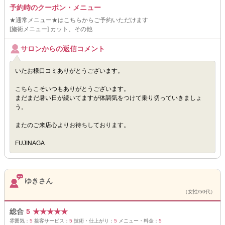
予約時のクーポン・メニュー
★通常メニュー★はこちらからご予約いただけます
[施術メニュー] カット、その他
サロンからの返信コメント
いたお様口コミありがとうございます。
こちらこそいつもありがとうございます。
まだまだ暑い日が続いてますが体調気をつけて乗り切っていきましょ
う。
またのご来店心よりお待ちしております。
FUJINAGA
ゆきさん
（女性/50代）
総合
5
★
★
★
★
★
雰囲気：
5
接客サービス：
5
技術・仕上がり：
5
メニュー・料金：
5