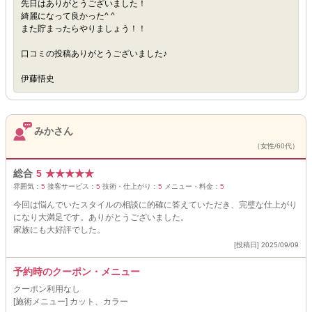
先日はありがとうございました！
綺麗になって良かった^ ^
また貯まったらやりましょう！！
口コミの投稿ありがとうございました♪
伊藤悟史
みかさん
（女性/60代）
総合
5
★
★
★
★
★
雰囲気：
5
接客サービス：
5
技術・仕上がり：
5
メニュー・料金：
5
今回は悩んでいたスタイルの相談に的確に答えていただき、完璧な仕上がり
になり大満足です。ありがとうございました。
家族にも大好評でした。
[投稿日] 2025/09/09
予約時のクーポン・メニュー
クーポン利用なし
[施術メニュー] カット、カラー