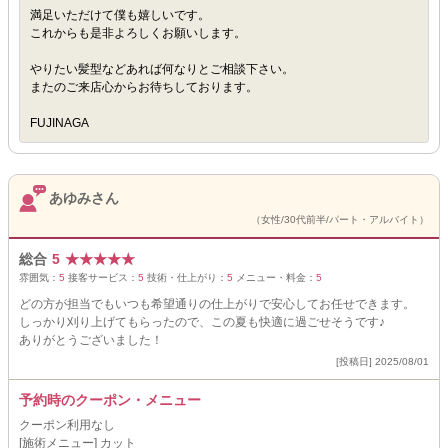
満足いただけて僕も嬉しいです。
これからも是非よろしくお願いします。
やりたい髪型などあれば何なりとご相談下さい。
またのご来店心からお待ちしております。
FUJINAGA
あゆみさん
（女性/30代前半/パート・アルバイト）
総合
5
★
★
★
★
★
雰囲気：
5
接客サービス：
5
技術・仕上がり：
5
メニュー・料金：
5
どの方が担当でもいつも希望通りの仕上がりで安心してお任せできます。
しっかり刈り上げてもらったので、この夏も快適に過ごせそうです♪
ありがとうございました！
[投稿日] 2025/08/01
予約時のクーポン・メニュー
クーポン利用なし
[施術メニュー] カット