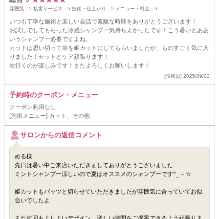
雰囲気：
5
接客サービス：
5
技術・仕上がり：
5
メニュー・料金：
5
いつも丁寧な施術と楽しい会話で素敵な時間をありがとうございます！
お試しでしてもらった冷感シャンプー気持ちよかったです！こう暑いとああ
いうシャンプー必要ですよね。
カットは思い切って前を姫カットにしてもらいましたが、ものすごく気に入
りました！セットとケア頑張ります！
次行くのが楽しみです！またよろしくお願いします！
[投稿日] 2025/09/02
予約時のクーポン・メニュー
クーポン利用なし
[施術メニュー] カット、その他
サロンからの返信コメント
める様
先日は暑い中ご来店いただきましてありがとうございました
ミントシャンプー涼しいので夏はオススメのシャンプーです^_－☆
姫カットもパッツと切らせていただきましたが雰囲気に合っていてお似
合いでしたよ
また次回もよりよいデザイン、楽しい時間をご提案できるよう頑張りま