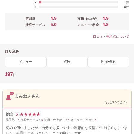
2
1
1
0
4.9
4.9
雰囲気
技術･仕上がり
5.0
4.8
接客サービス
メニュー･料金
口コミ・平均点について
絞り込み
メニュー
点数
性別･年代
197
件
まみねぇさん
（女性/30代後半）
総合
5
★
★
★
★
★
雰囲気：
5
接客サービス：
5
技術・仕上がり：
5
メニュー・料金：
5
初めて伺いましたが、自分でも扱いやすい理想的な髪型に仕上げてもらいま
した。有難うございました。またお願いします。