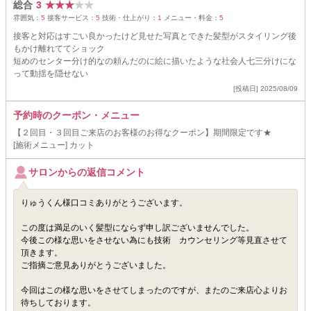
総合
3
★
★
★
★
★
雰囲気：
5
接客サービス：
5
技術・仕上がり：
1
メニュー・料金：
5
接客と対応はすごい良かったけど見せた写真とできた髪型がスタイリング後
もかけ離れててショック
短めのセンター分け的なの頼んだのに絵に描いたような社会人七三分けにな
って動揺を隠せない
[投稿日] 2025/08/09
予約時のクーポン・メニュー
【２回目・３回目ご来店のお客様のお得なクーポン】期間限定です★
[施術メニュー] カット
サロンからの返信コメント
りゅうくん様口コミありがとうございます。
この度は満足のいく髪型にならず申し訳ございませんでした。
今後この様な思いをさせない為にも技術 カウンセリング等見直させて
頂きます。
ご指摘ご意見ありがとうございました。
今回はこの様な思いをさせてしまったのですが、またのご来店心よりお
待ちしております。