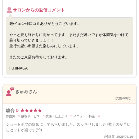
サロンからの返信コメント
厳/イェン様口コミありがとうございます。
やっと夏も終わりに向かってます、まだまだ暑いですが体調気をつけて
乗り切っていきましょう！
旅行の思い出話また楽しみにしています。
またのご来店お待ちしております。
FUJINAGA
きゅみさん
（女性/60代）
総合
5
★
★
★
★
★
雰囲気：
5
接客サービス：
5
技術・仕上がり：
5
メニュー・料金：
4
ショートボブの短めにしてもらいました。スッキリしました♪乾くのが早い
しセットが楽です(^^)
[投稿日] 2025/08/10