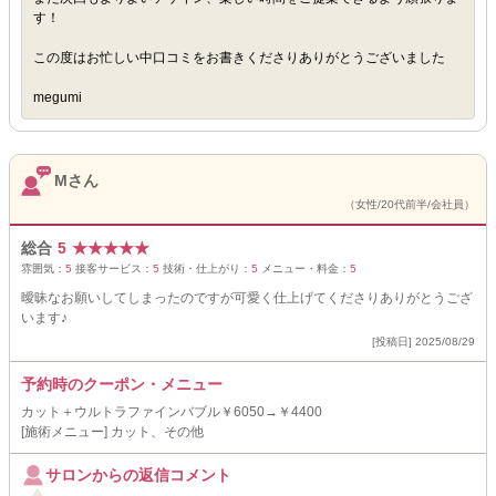
す！
この度はお忙しい中口コミをお書きくださりありがとうございました
megumi
Mさん
（女性/20代前半/会社員）
総合
5
★
★
★
★
★
雰囲気：
5
接客サービス：
5
技術・仕上がり：
5
メニュー・料金：
5
曖昧なお願いしてしまったのですが可愛く仕上げてくださりありがとうござ
います♪
[投稿日] 2025/08/29
予約時のクーポン・メニュー
カット＋ウルトラファインバブル￥6050→￥4400
[施術メニュー] カット、その他
サロンからの返信コメント