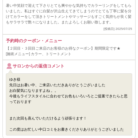
暑い中笑顔で迎えて下さりとても爽やかな気持ちでカラーリングをしてもら
いました。私はすぐに白髪が沢山生えてきてしまうのでとても丁寧に髪を分
けてカラーをして頂きトリートメントやマッサージもすごく気持ちが良く髪
もサラサラで艶々になりました。またよろしくお願い致します。
[投稿日] 2025/07/25
予約時のクーポン・メニュー
【２回目・３回目ご来店のお客様のお得なクーポン】期間限定です★
[施術メニュー] カラー、トリートメント
サロンからの返信コメント
ゆき様
先日はお暑い中、ご来店いただきありがとうございました
お白髪気になりますよね 。。
今後もライフスタイルに合わせてお色もいろいろとご提案できたらと思
っております
また次回も喜んでいただけるよう頑張ります！
この度はお忙しい中口コミをお書きくださりありがとうございました