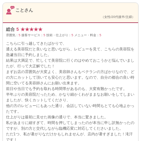
ことさん
（女性/20代後半/主婦）
総合
5
★
★
★
★
★
雰囲気：
5
接客サービス：
5
技術・仕上がり：
5
メニュー・料金：
5
こちらに引っ越してきたばかりで、
通える美容院だと良いなと思いながら、レビューを見て、こちらの美容院を
急遽当日に予約しました。
結果は大満足で、忙しくて美容院に行くのはやめておこうかと悩んでいまし
たが、行って大正解でした！
まずお店の雰囲気が大変よく、美容師さんもベテランの方ばかりなので、ど
の方にカットして頂いても安心だと思います。なので、自分の都合の良い時
間に空いてる美容師さんにお願い出来ます。
前日や当日でも予約を取れる時間帯があるのも、大変有難かったです。
半年ぶりの美容院だったため、かなり細かくわがままなお願いをしてしまい
ましたが、快くカットしてくださり、
他の方のレビューにもあった通り、会話していない時間もとても心地よかっ
たです。
仕上がりは最初に見せた画像の通りで、本当に驚きました。
私があまりに細すぎて、時間を押してしまったのが本当に申し訳無かったの
ですが、別の方と交代しながら臨機応変に対応してくださいました。
ただ1つ、私が暑がりなだけかもしれませんが、店内が暑すぎました！滝汗
です！