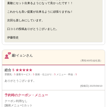
素敵にセット出来るようになって良かったです！！
これからも良い提案が出来るように頑張りますね！
次回も楽しみにしています。
口コミの投稿ありがとうございました。
伊藤悟史
厳/イェンさん
（男性/40代/会社員）
総合
5
★
★
★
★
★
雰囲気：
5
接客サービス：
5
技術・仕上がり：
5
メニュー・料金：
5
ありがとうございます。
[投稿日] 2025/08/10
予約時のクーポン・メニュー
クーポン利用なし
[施術メニュー] カット