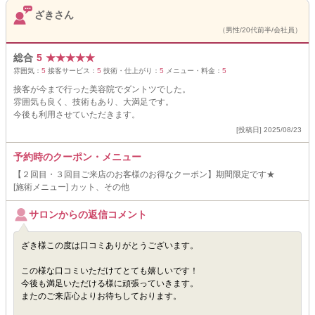
ざきさん
（男性/20代前半/会社員）
総合
5
★
★
★
★
★
雰囲気：
5
接客サービス：
5
技術・仕上がり：
5
メニュー・料金：
5
接客が今まで行った美容院でダントツでした。
雰囲気も良く、技術もあり、大満足です。
今後も利用させていただきます。
[投稿日] 2025/08/23
予約時のクーポン・メニュー
【２回目・３回目ご来店のお客様のお得なクーポン】期間限定です★
[施術メニュー] カット、その他
サロンからの返信コメント
ざき様この度は口コミありがとうございます。
この様な口コミいただけてとても嬉しいです！
今後も満足いただける様に頑張っていきます。
またのご来店心よりお待ちしております。