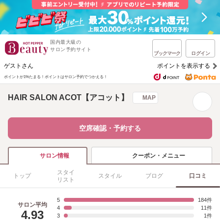
国内最大級の
サロン予約サイト
ブックマーク
ログイン
ゲストさん
ポイントを表示する
ポイントが1%たまる！
ポイントはサロン予約でつかえる！
HAIR SALON ACOT【アコット】
MAP
空席確認・予約する
クーポン・メニュー
サロン情報
スタイ
トップ
スタイル
ブログ
口コミ
リスト
5
184
サロン平均
4
11
4.93
3
1