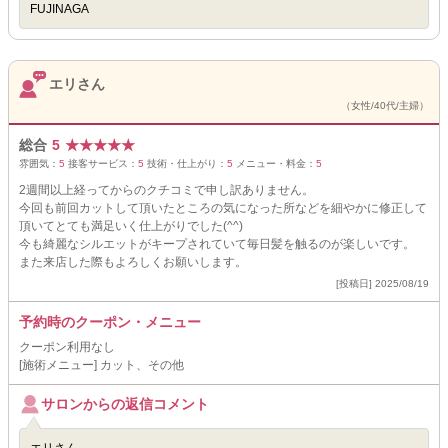
FUJINAGA
エリさん
（女性/40代/主婦）
総合
5
★
★
★
★
★
雰囲気：
5
接客サービス：
5
技術・仕上がり：
5
メニュー・料金：
5
2週間以上経ってからのクチコミで申し訳ありません。
今回も前回カットして頂いたところの気になった所などを細やかに修正して
頂いてとても満足いく仕上がりでした(^^)
今も綺麗なシルエットがキープされていて毎日髪を触るのが楽しいです。
また来店した際もよろしくお願いします。
[投稿日] 2025/08/19
予約時のクーポン・メニュー
クーポン利用なし
[施術メニュー] カット、その他
サロンからの返信コメント