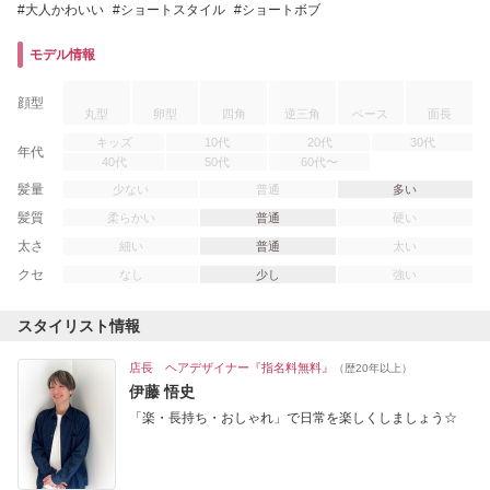
大人かわいい
ショートスタイル
ショートボブ
モデル情報
顔型
丸型
卵型
四角
逆三角
ベース
面長
キッズ
10代
20代
30代
年代
40代
50代
60代〜
髪量
少ない
普通
多い
髪質
柔らかい
普通
硬い
太さ
細い
普通
太い
クセ
なし
少し
強い
スタイリスト情報
店長 ヘアデザイナー『指名料無料』
（歴20年以上）
伊藤 悟史
「楽・長持ち・おしゃれ」で日常を楽しくしましょう☆