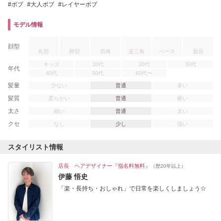
ボブ
大人ボブ
レイヤーボブ
モデル情報
顔型
丸型
卵型
四角
逆三角
ベース
面長
キッズ
10代
20代
30代
年代
40代
50代
60代〜
髪量
少ない
普通
多い
髪質
柔らかい
普通
硬い
太さ
細い
普通
太い
クセ
なし
少し
強い
スタイリスト情報
店長 ヘアデザイナー『指名料無料』
（歴20年以上）
伊藤 悟史
「楽・長持ち・おしゃれ」で日常を楽しくしましょう☆