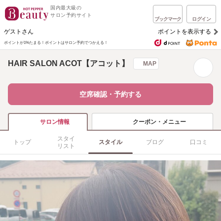
国内最大級の
サロン予約サイト
ブックマーク
ログイン
ゲストさん
ポイントを表示する
ポイントが1%たまる！
ポイントはサロン予約でつかえる！
HAIR SALON ACOT【アコット】
MAP
空席確認・予約する
クーポン・メニュー
サロン情報
スタイ
トップ
スタイル
ブログ
口コミ
リスト