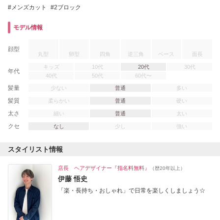
メンズカット
2ブロック
モデル情報
顔型
丸型
卵型
四角
逆三角
ベース
面長
キッズ
10代
20代
30代
年代
40代
50代
60代〜
髪量
少ない
普通
多い
髪質
柔らかい
普通
硬い
太さ
細い
普通
太い
クセ
なし
少し
強い
スタイリスト情報
店長 ヘアデザイナー『指名料無料』
（歴20年以上）
伊藤 悟史
「楽・長持ち・おしゃれ」で日常を楽しくしましょう☆