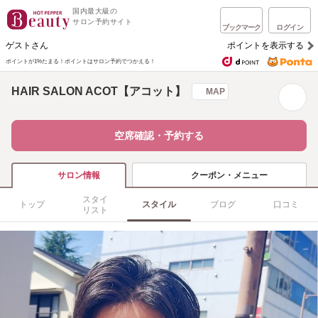
国内最大級の
サロン予約サイト
ブックマーク
ログイン
ゲストさん
ポイントを表示する
ポイントが1%たまる！
ポイントはサロン予約でつかえる！
HAIR SALON ACOT【アコット】
MAP
空席確認・予約する
クーポン・メニュー
サロン情報
スタイ
トップ
スタイル
ブログ
口コミ
リスト