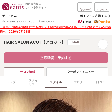
国内最大級の
サロン予約サイト
ブックマーク
ログイン
ゲストさん
ポイントを表示する
ポイントが1%たまる！
ポイントはサロン予約でつかえる！
【重要】熊本県熊本地方で発生した地震の影響のある地域へご予約されているお客
様へ（2026年7月28日）
HAIR SALON ACOT【アコット】
MAP
空席確認・予約する
クーポン・メニュー
サロン情報
スタイ
トップ
スタイル
ブログ
口コミ
リスト