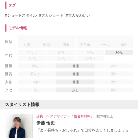
タグ
ショートスタイル
大人ショート
大人かわいい
モデル情報
顔型
丸型
卵型
四角
逆三角
ベース
面長
キッズ
10代
20代
30代
年代
40代
50代
60代〜
髪量
少ない
普通
多い
髪質
柔らかい
普通
硬い
太さ
細い
普通
太い
クセ
なし
少し
強い
スタイリスト情報
店長 ヘアデザイナー『指名料無料』
（歴20年以上）
伊藤 悟史
「楽・長持ち・おしゃれ」で日常を楽しくしましょう☆