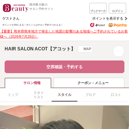
国内最大級の
サロン予約サイト
ブックマーク
ログイン
ゲストさん
ポイントを表示する
ポイントが1%たまる！
ポイントはサロン予約でつかえる！
【重要】熊本県熊本地方で発生した地震の影響のある地域へご予約されているお客
様へ（2026年7月28日）
HAIR SALON ACOT【アコット】
MAP
空席確認・予約する
クーポン・メニュー
サロン情報
スタイ
トップ
スタイル
ブログ
口コミ
リスト