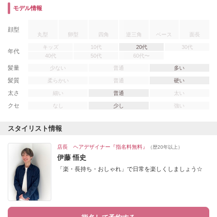
モデル情報
顔型
丸型
卵型
四角
逆三角
ベース
面長
キッズ
10代
20代
30代
年代
40代
50代
60代〜
髪量
少ない
普通
多い
髪質
柔らかい
普通
硬い
太さ
細い
普通
太い
クセ
なし
少し
強い
スタイリスト情報
店長 ヘアデザイナー『指名料無料』
（歴20年以上）
伊藤 悟史
「楽・長持ち・おしゃれ」で日常を楽しくしましょう☆