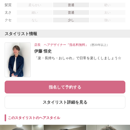
髪質
柔らかい
普通
硬い
太さ
細い
普通
太い
クセ
なし
少し
強い
スタイリスト情報
店長 ヘアデザイナー『指名料無料』
（歴20年以上）
伊藤 悟史
「楽・長持ち・おしゃれ」で日常を楽しくしましょう☆
指名して予約する
スタイリスト詳細を見る
このスタイリストのヘアスタイル