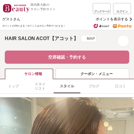
国内最大級の
サロン予約サイト
ブックマーク
ログイン
ゲストさん
ポイントを表示する
ポイントが1%たまる！
ポイントはサロン予約でつかえる！
HAIR SALON ACOT【アコット】
MAP
空席確認・予約する
クーポン・メニュー
サロン情報
スタイ
トップ
スタイル
ブログ
口コミ
リスト