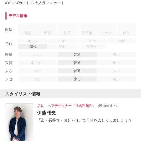
メンズカット
大人ラフショート
モデル情報
顔型
丸型
卵型
四角
逆三角
ベース
面長
キッズ
10代
20代
30代
年代
40代
50代
60代〜
髪量
少ない
普通
多い
髪質
柔らかい
普通
硬い
太さ
細い
普通
太い
クセ
なし
少し
強い
スタイリスト情報
店長 ヘアデザイナー『指名料無料』
（歴20年以上）
伊藤 悟史
「楽・長持ち・おしゃれ」で日常を楽しくしましょう☆