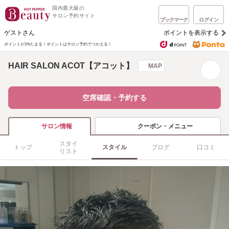
国内最大級の
サロン予約サイト
ブックマーク
ログイン
ゲストさん
ポイントを表示する
ポイントが1%たまる！
ポイントはサロン予約でつかえる！
HAIR SALON ACOT【アコット】
MAP
空席確認・予約する
クーポン・メニュー
サロン情報
スタイ
トップ
スタイル
ブログ
口コミ
リスト