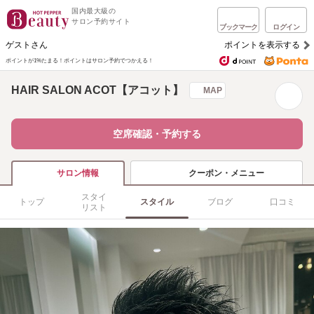
国内最大級の
サロン予約サイト
ブックマーク
ログイン
ゲストさん
ポイントを表示する
ポイントが1%たまる！
ポイントはサロン予約でつかえる！
HAIR SALON ACOT【アコット】
MAP
空席確認・予約する
クーポン・メニュー
サロン情報
スタイ
トップ
スタイル
ブログ
口コミ
リスト