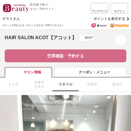
国内最大級の
サロン予約サイト
ブックマーク
ログイン
ゲストさん
ポイントを表示する
ポイントが1%たまる！
ポイントはサロン予約でつかえる！
HAIR SALON ACOT【アコット】
MAP
空席確認・予約する
クーポン・メニュー
サロン情報
スタイ
トップ
スタイル
ブログ
口コミ
リスト