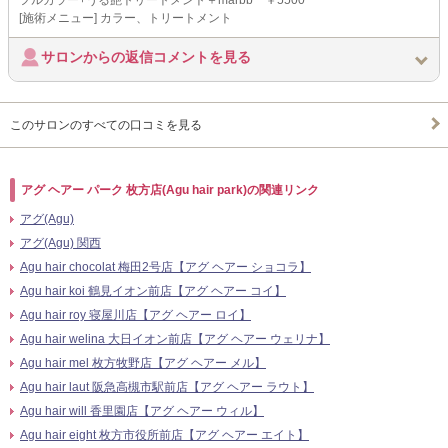
フルカラー+うる艶トリートメント＋marbb ￥5500
[施術メニュー] カラー、トリートメント
サロンからの返信コメントを見る
このサロンのすべての口コミを見る
アグ ヘアー パーク 枚方店(Agu hair park)の関連リンク
アグ(Agu)
アグ(Agu) 関西
Agu hair chocolat 梅田2号店【アグ ヘアー ショコラ】
Agu hair koi 鶴見イオン前店【アグ ヘアー コイ】
Agu hair roy 寝屋川店【アグ ヘアー ロイ】
Agu hair welina 大日イオン前店【アグ ヘアー ウェリナ】
Agu hair mel 枚方牧野店【アグ ヘアー メル】
Agu hair laut 阪急高槻市駅前店【アグ ヘアー ラウト】
Agu hair will 香里園店【アグ ヘアー ウィル】
Agu hair eight 枚方市役所前店【アグ ヘアー エイト】