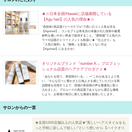
★☆日本全国/Hawaiiに店舗展開している
【Agu hair】の人気の理由★☆
"高技術×高品質×リーズナブル"で高い口コミ人気を誇る
【Aguhair】。コンセプトは有名店の卓越された技術や厳選
材料を通いやすい料金で提供すること。"透明感"で人気のカ
ラーや話題のトリートメントも取扱い★『仕上がり』も
『人気の薬剤』も『価格』も妥協したくない方は
【Aguhair】におまかせ♪
オリジナルブランド『number A.』プロフェッ
ショナル品質のヘアケアプロダクト★
「あなたを想う、美容師がいる。」ー"これがあるとより良
い。"そんな日々に豊かさと心地よさを感じていただける商
品開発を目指すうえで、現場の美容師の声を最優先に取り
入れました。プロユースの高品質でありながら適正な価格
により、お客様の毎日に新たな価値を創造いたします。
サロンからの一言
★全国1000店舗以上の人気店★"美しいヘアスタイルをも
っと手軽に楽しんで欲しい"という想いから【ハイクオリ