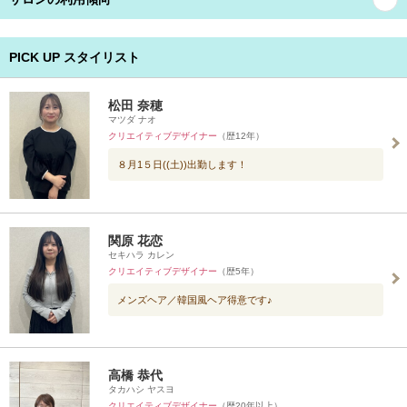
PICK UP スタイリスト
松田 奈穂
マツダ ナオ
クリエイティブデザイナー
（歴12年）
８月1５日((土))出勤します！
関原 花恋
セキハラ カレン
クリエイティブデザイナー
（歴5年）
メンズヘア／韓国風ヘア得意です♪
高橋 恭代
タカハシ ヤスヨ
クリエイティブデザイナー
（歴20年以上）