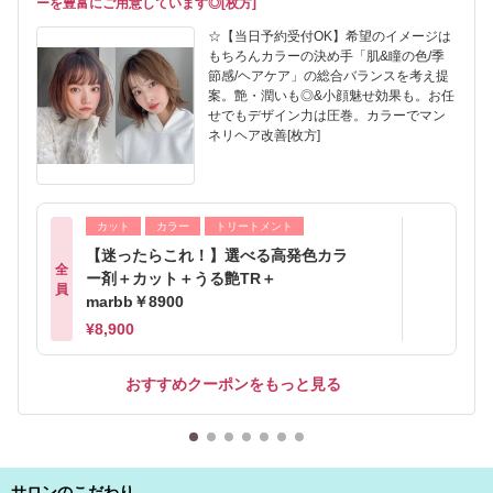
ーを豊富にご用意しています◎[枚方]
☆【当日予約受付OK】希望のイメージは
もちろんカラーの決め手「肌&瞳の色/季
節感/ヘアケア」の総合バランスを考え提
案。艶・潤いも◎&小顔魅せ効果も。お任
せでもデザイン力は圧巻。カラーでマン
ネリヘア改善[枚方]
カット
カラー
トリートメント
【迷ったらこれ！】選べる高発色カラ
全
ー剤＋カット＋うる艶TR＋
員
marbb￥8900
¥8,900
おすすめクーポンをもっと見る
サロンのこだわり