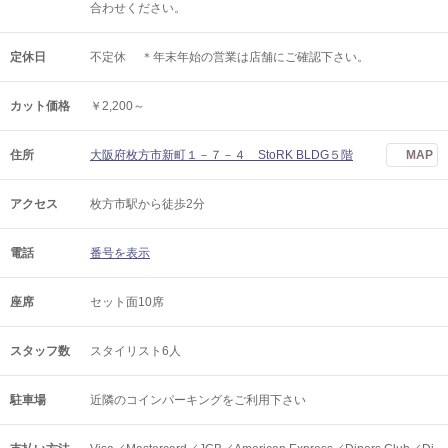
合わせください。
定休日
不定休 ＊年末年始の営業は店舗にご確認下さい。
カット価格
￥2,200～
住所
大阪府枚方市新町１－７－４ StoRK BLDG５階
MAP
アクセス
枚方市駅から徒歩2分
電話
番号を表示
座席
セット面10席
スタッフ数
スタイリスト6人
駐車場
近隣のコインパーキングをご利用下さい