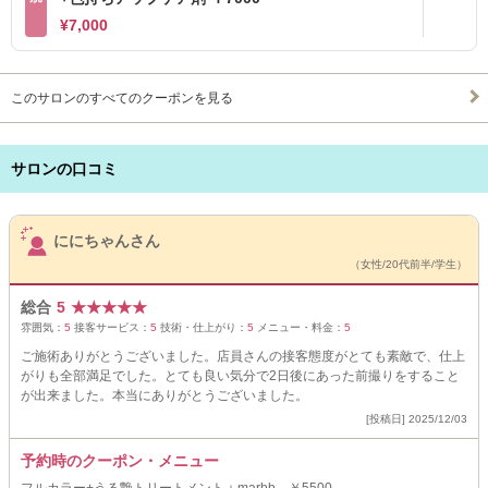
¥7,000
このサロンのすべてのクーポンを見る
サロンの口コミ
サロンPick Up
ににちゃんさん
（女性/20代前半/学生）
総合
5
★
★
★
★
★
雰囲気：
5
接客サービス：
5
技術・仕上がり：
5
メニュー・料金：
5
ご施術ありがとうございました。店員さんの接客態度がとても素敵で、仕上
がりも全部満足でした。とても良い気分で2日後にあった前撮りをすること
が出来ました。本当にありがとうございました。
[投稿日] 2025/12/03
予約時のクーポン・メニュー