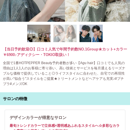
【当日予約歓迎◎】口コミ人気で年間予約数NO.1Group★カット+カラー
￥6900♪アディクシー・TOKIO取扱い！
全国で1番HOTPEPPER Beauty予約者数が多い【Agu hair】口コミでも人気の
理由は1人1人のお客様に寄り添い、高い技術とサービスを毎月通えるリーズナ
ブルな価格で提供していること◎ライフスタイルに合わせた、自宅での再現性
が高い"似合う"スタイルをご提案★トリートメントなどヘアケアも充実♪#プチ
プラ#メンズOK
サロンの特徴
デザインカラーが得意なサロン
最旬トレンドカラーで立体感×透明感あふれるスタイルへ☆多彩なカラ