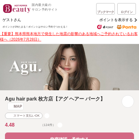
国内最大級の
サロン予約サイト
ブックマーク
ログイン
ゲストさん
ポイントを表示する
ポイントが1%たまる！
ポイントはサロン予約でつかえる！
【重要】熊本県熊本地方で発生した地震の影響のある地域へご予約されているお客
様へ（2026年7月28日）
Agu hair park 枚方店【アグ ヘアー パーク】
MAP
スマート支払いOK
4.48
（124件）