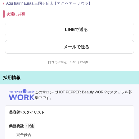
Agu hair nauraa 三国ヶ丘店【アグ ヘアー ナウラ】
友達に共有
LINEで送る
メールで送る
口コミ平均点：
4.48
（124件）
採用情報
このサロンはHOT PEPPER Beauty WORKでスタッフを募
集中です。
美容師
×
スタイリスト
業務委託
完全歩合