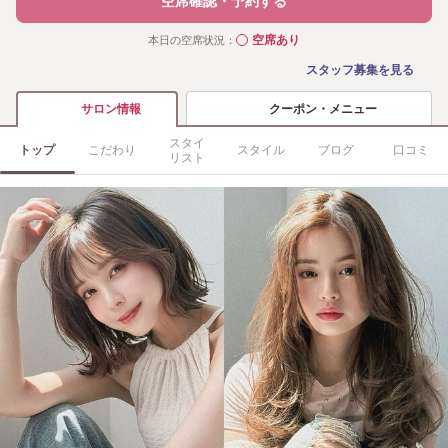
空席確認・予約する
空席あり
本日の空席状況：
◯
スタッフ募集を見る
クーポン・メニュー
サロン情報
スタイ
トップ
こだわり
スタイル
ブログ
口コミ
リスト