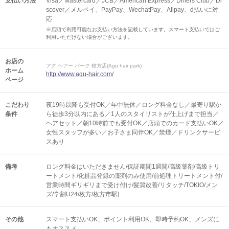
支払い方法
Visa／Mastercard／JCB／American Express／Diners Club／Di
scover／メルペイ、PayPay、WechatPay、Alipay、d払いに対
応
※店頭で利用可能なお支払い方法を記載しています。スマート支払いではご
利用いただけない場合がございます。
お店の
アグ ヘアー パーク 枚方店(Agu hair park)
ホーム
http://www.agu-hair.com/
ページ
こだわり
夜19時以降も受付OK／年中無休／ロング料金なし／最寄り駅か
条件
ら徒歩3分以内にある／1人のスタイリストが仕上げまで担当／
ヘアセット／朝10時前でも受付OK／店頭でのカード支払いOK／
女性スタッフが多い／お子さま同伴OK／禁煙／ドリンクサービ
スあり
備考
ロング料金はいただきません/保証期間1週間/高級薬剤/高級トリ
ートメント/化粧品登録の薬剤のみ使用/前処理トリートメント付/
営業時間ギリギリまで受け付け/髪質改善/リタッチ/TOKIO/メン
ズ/学割U24/枚方/枚方市駅]
その他
スマート支払いOK
ポイント利用OK
即時予約OK
メンズに
もオススメ