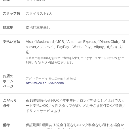
スタッフ数
スタイリスト3人
駐車場
提携駐車場無し
支払い方法
Visa／Mastercard／JCB／American Express／Diners Club／Di
scover／メルペイ、PayPay、WechatPay、Alipay、d払いに対
応
※店頭で利用可能なお支払い方法を記載しています。スマート支払いではご
利用いただけない場合がございます。
お店の
アグ ヘアー ベイ 松山店(Agu hair bey)
ホーム
http://www.agu-hair.com/
ページ
こだわり
夜19時以降も受付OK／年中無休／ロング料金なし／店頭でのカ
条件
ード支払いOK／女性スタッフが多い／お子さま同伴OK／禁煙／
ドリンクサービスあり
備考
保証期間1週間あり/返金保証なし/ロング料金なし/遅れる場合や