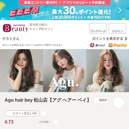
国内最大級の
サロン予約サイト
ブックマーク
ログイン
ゲストさん
ポイントを表示する
ポイントが1%たまる！
ポイントはサロン予約でつかえる！
Agu hair bey 松山店【アグ ヘアー ベイ】
MAP
スマート支払いOK
4.73
（578件）