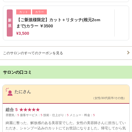
カット
カラー
【ご新規様限定】カット＋リタッチ(根元2cm
新
規
まで)カラー ￥3500
¥3,500
このサロンのすべてのクーポンを見る
サロンの口コミ
サロンPick Up
たにさん
（女性/30代前半/その他）
総合
5
★
★
★
★
★
雰囲気：
5
接客サービス：
5
技術・仕上がり：
5
メニュー・料金：
5
綺麗に整った、解放感のある美容室でした。女性の美容師さんに担当してい
ただき、シャンプー込みのカットにてお世話になりました。帰宅してから気