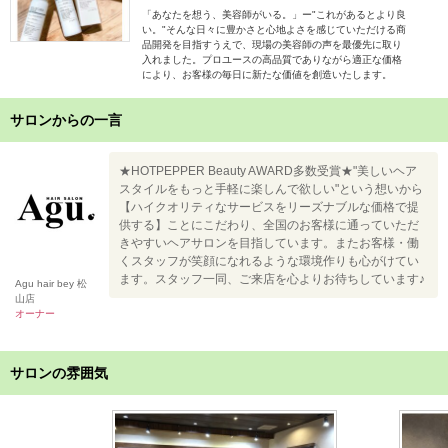
「あなたを想う、美容師がいる。」ー"これがあるとより良
い。"そんな日々に豊かさと心地よさを感じていただける商
品開発を目指すうえで、現場の美容師の声を最優先に取り
入れました。プロユースの高品質でありながら適正な価格
により、お客様の毎日に新たな価値を創造いたします。
サロンからの一言
★HOTPEPPER Beauty AWARD多数受賞★"美しいヘア
スタイルをもっと手軽に楽しんで欲しい"という想いから
【ハイクオリティなサービスをリーズナブルな価格で提
供する】ことにこだわり、全国のお客様に通っていただ
きやすいヘアサロンを目指しています。またお客様・働
くスタッフが笑顔になれるような環境作りも心がけてい
ます。スタッフ一同、ご来店を心よりお待ちしています♪
Agu hair bey 松
山店
オーナー
サロンの雰囲気