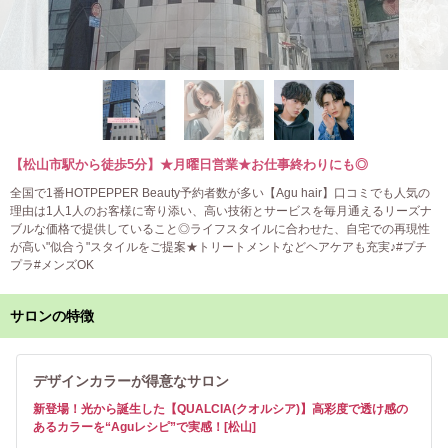
【松山市駅から徒歩5分】★月曜日営業★お仕事終わりにも◎
全国で1番HOTPEPPER Beauty予約者数が多い【Agu hair】口コミでも人気の
理由は1人1人のお客様に寄り添い、高い技術とサービスを毎月通えるリーズナ
ブルな価格で提供していること◎ライフスタイルに合わせた、自宅での再現性
が高い"似合う"スタイルをご提案★トリートメントなどヘアケアも充実♪#プチ
プラ#メンズOK
サロンの特徴
デザインカラーが得意なサロン
新登場！光から誕生した【QUALCIA(クオルシア)】高彩度で透け感の
あるカラーを“Aguレシピ”で実感！[松山]