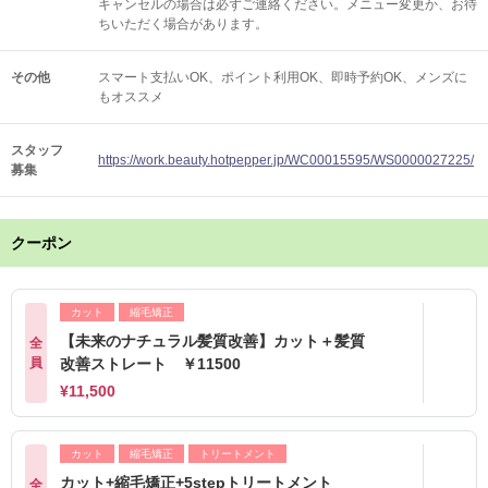
キャンセルの場合は必ずご連絡ください。メニュー変更か、お待
ちいただく場合があります。
その他
スマート支払いOK
ポイント利用OK
即時予約OK
メンズに
もオススメ
スタッフ
https://work.beauty.hotpepper.jp/WC00015595/WS0000027225/
募集
クーポン
カット
縮毛矯正
【未来のナチュラル髪質改善】カット＋髪質
全
員
改善ストレート ￥11500
¥11,500
カット
縮毛矯正
トリートメント
カット+縮毛矯正+5stepトリートメント
全