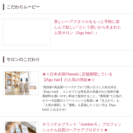
こだわりムービー
美しいヘアスタイルをもっと手軽に楽
しんで欲しい"という想いから生まれた
人気サロン《Agu.hair》♪
サロンのこだわり
★☆日本全国/Hawaiiに店舗展開している
【Agu hair】の人気の理由★☆
"高技術×高品質×リーズナブル"で高い口コミ人気を誇る
【Agu hair】。コンセプトは有名店の卓越された技術や厳
選材料を通いやすい料金で提供すること。"透明感"で人気の
カラーや話題のトリートメントも取扱い★『仕上がり』も
『人気の薬剤』も『価格』も妥協したくない方は【Agu
hair】におまかせ♪
オリジナルブランド『number A.』プロフェッ
ショナル品質のヘアケアプロダクト★