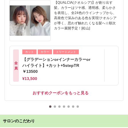
【QUALCIA(クオルシア)】が創り出す
髪。カラーはツヤ感、透明感、柔らかさ
を表現し、全24色のラインナップから、
高発色で深みのある色を実現!クオルシア
が導く、思わず触れたくなる髪へ☆順次
カラー展開予定！[松山]
カット
カラー
トリートメント
【グラデーションorインナーカラーor
全
ハイライト】+カット+5stepTR
員
￥13500
¥13,500
おすすめクーポンをもっと見る
サロンのこだわり