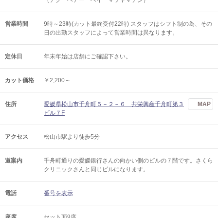
（アグ ヘアー ベイ マツヤマテン）
営業時間
9時～23時(カット最終受付22時) スタッフはシフト制の為、その
日の出勤スタッフによって営業時間は異なります。
定休日
年末年始は店舗にご確認下さい。
カット価格
￥2,200～
住所
愛媛県松山市千舟町５－２－６ 共栄興産千舟町第３
MAP
ビル７F
アクセス
松山市駅より徒歩5分
道案内
千舟町通りの愛媛銀行さんの向かい側のビルの７階です。さくら
クリニックさんと同じビルになります。
電話
番号を表示
座席
セット面9席