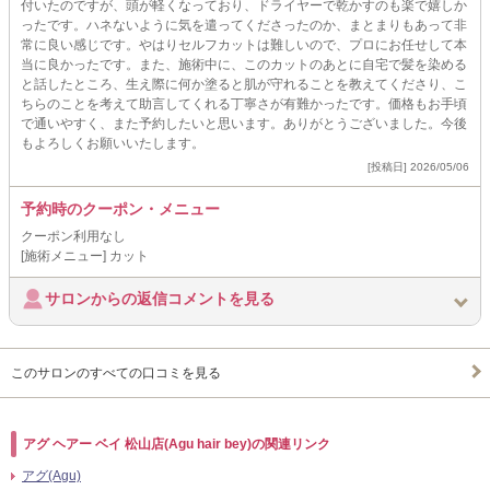
付いたのですが、頭が軽くなっており、ドライヤーで乾かすのも楽で嬉しか
ったです。ハネないように気を遣ってくださったのか、まとまりもあって非
常に良い感じです。やはりセルフカットは難しいので、プロにお任せして本
当に良かったです。また、施術中に、このカットのあとに自宅で髪を染める
と話したところ、生え際に何か塗ると肌が守れることを教えてくださり、こ
ちらのことを考えて助言してくれる丁寧さが有難かったです。価格もお手頃
で通いやすく、また予約したいと思います。ありがとうございました。今後
もよろしくお願いいたします。
[投稿日] 2026/05/06
予約時のクーポン・メニュー
クーポン利用なし
[施術メニュー] カット
サロンからの返信コメントを見る
このサロンのすべての口コミを見る
アグ ヘアー ベイ 松山店(Agu hair bey)の関連リンク
アグ(Agu)