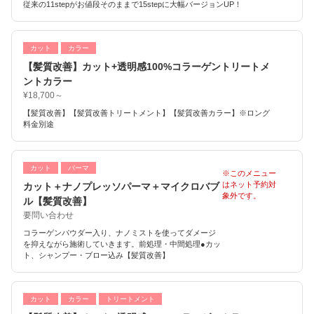
従来の11stepがお値段そのままで15stepに大幅バージョンUP！
カット
カラー
【髪質改善】カット+透明感100%コラーゲントリートメ
ントカラー
¥18,700～
【髪質改善】【髪質改善トリートメント】【髪質改善カラー】※ロング
料金別途
カット
パーマ
※このメニュー
はネット予約対
カット＋ナノプレッソパーマ＋マイクロバブ
象外です。
ル【髪質改善】
要問い合わせ
コラーゲンパウダー入り、ナノミストを使ってダメージ
を抑えながら施術していきます。前処理・中間処理●カッ
ト、シャンプー・ブロー込み【髪質改善】
カット
カラー
トリートメント