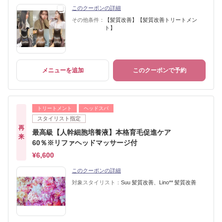
このクーポンの詳細
その他条件：
【髪質改善】【髪質改善トリートメン
ト】
メニューを追加
このクーポンで予約
トリートメント
ヘッドスパ
スタイリスト指定
再
最高級【人幹細胞培養液】本格育毛促進ケア
来
60％※リファヘッドマッサージ付
¥6,600
このクーポンの詳細
対象スタイリスト：
Suu 髪質改善、Lino** 髪質改善