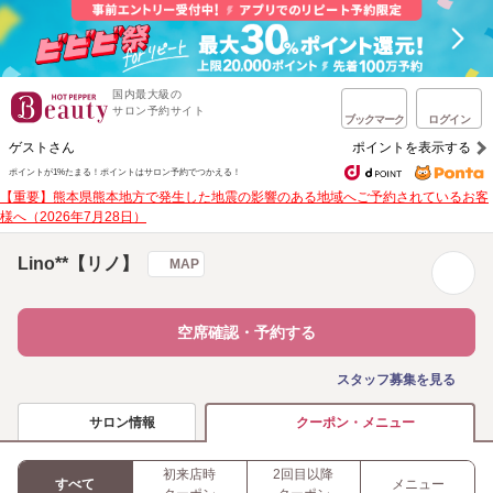
国内最大級の
サロン予約サイト
ブックマーク
ログイン
ゲストさん
ポイントを表示する
ポイントが1%たまる！
ポイントはサロン予約でつかえる！
【重要】熊本県熊本地方で発生した地震の影響のある地域へご予約されているお客
様へ（2026年7月28日）
Lino**【リノ】
MAP
空席確認・予約する
スタッフ募集を見る
サロン情報
クーポン・メニュー
初来店時
2回目以降
すべて
メニュー