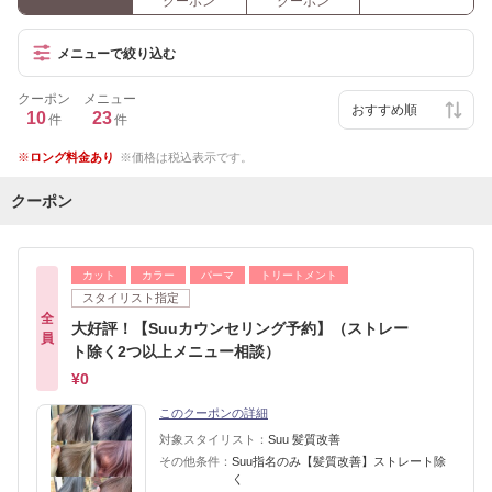
クーポン
クーポン
メニューで絞り込む
クーポン
メニュー
10
23
件
件
ロング料金あり
価格は税込表示です。
クーポン
カット
カラー
パーマ
トリートメント
スタイリスト指定
全
大好評！【Suuカウンセリング予約】（ストレー
員
ト除く2つ以上メニュー相談）
¥0
このクーポンの詳細
対象スタイリスト：
Suu 髪質改善
その他条件：
Suu指名のみ【髪質改善】ストレート除
く