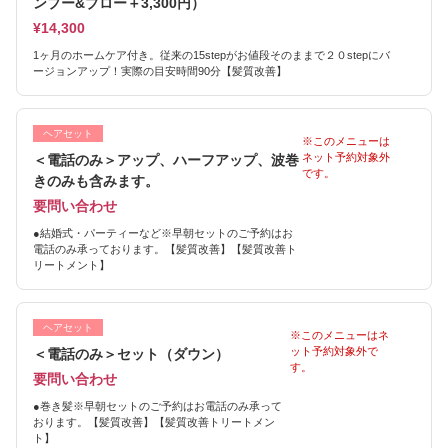
ンプー&ブロー＋3,300円）
¥14,300
1ヶ月のホームケア付き。従来の15stepがお値段そのままで２０stepにバ
ージョンアップ！実際の目安時間90分【髪質改善】
ヘアセット
※このメニューは
ネット予約対象外
＜電話のみ＞アップ、ハーフアップ、波巻
です。
きのみも含みます。
要問い合わせ
●結婚式・パーティーなど※早朝セットのご予約はお
電話のみ承っております。【髪質改善】【髪質改善ト
リートメント】
ヘアセット
※このメニューはネ
ット予約対象外で
＜電話のみ＞セット（ダウン）
す。
要問い合わせ
●巻き髪※早朝セットのご予約はお電話のみ承って
おります。【髪質改善】【髪質改善トリートメン
ト】