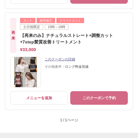
カット
縮毛矯正
トリートメント
土日祝限定
15時～16時
再
【再来のみ】ナチュラルストレート+調整カット
来
+7step髪質改善トリートメント
¥33,000
このクーポンの詳細
その他条件：
ロング料金別途
メニューを追加
このクーポンで予約
1 / 1ページ