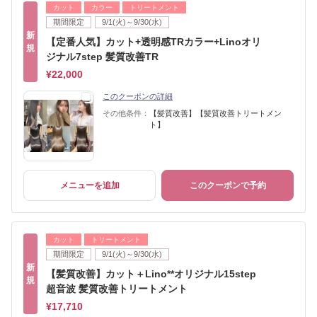
カット
カラー
トリートメント
期間限定
9/1(火)～9/30(水)
新
【定番人気】カット+透明感TRカラー+Linoオリ
規
ジナル7step 髪質改善TR
¥22,000
このクーポンの詳細
その他条件：
【髪質改善】【髪質改善トリートメン
ト】
メニューを追加
このクーポンで予約
カット
トリートメント
期間限定
9/1(火)～9/30(水)
新
【髪質改善】カット＋Lino**オリジナル15step
規
超音波 髪質改善トリートメント
¥17,710