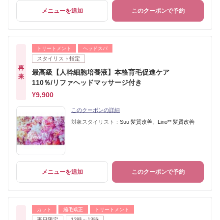
メニューを追加
このクーポンで予約
トリートメント
ヘッドスパ
スタイリスト指定
再
最高級【人幹細胞培養液】本格育毛促進ケア
来
110％/リファヘッドマッサージ付き
¥9,900
このクーポンの詳細
対象スタイリスト：
Suu 髪質改善、Lino** 髪質改善
メニューを追加
このクーポンで予約
カット
縮毛矯正
トリートメント
平日限定
12時～13時