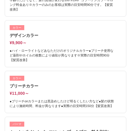
手触りだけでなく、髪の質感が変わる100％Lino**コラーゲンカラー※ロ
ング料金あり※カラーのみのお客様は実際の目安時間90分です。【髪質
改善】
カラー
デザインカラー
¥9,900～
●ハイ・ローライトなどあなただけのオリジナルカラー●ブリーチ使用な
ど薬剤やホイルの枚数により値段が異なります※実際の目安時間90分
【髪質改善】
カラー
ブリーチカラー
¥11,000～
●ブリーチonカラーまたは黒染めしたけど明るくしたい方など●髪の状態
により施術時間、料金が異なります●実際の目安時間150分【髪質改善】
パーマ