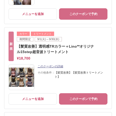
メニューを追加
このクーポンで予約
カラー
トリートメント
期間限定
9/1(火)～9/30(水)
新
【髪質改善】透明感TRカラー＋Lino**オリジナ
規
ル15step超音波トリートメント
¥18,700
このクーポンの詳細
その他条件：
【髪質改善】【髪質改善トリートメン
ト】
メニューを追加
このクーポンで予約