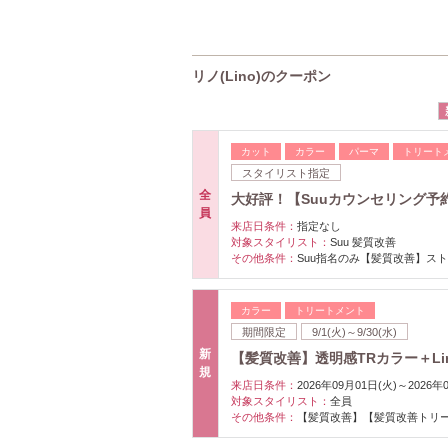
リノ(Lino)のクーポン
カット
カラー
パーマ
トリート
スタイリスト指定
全
大好評！【Suuカウンセリング予
員
来店日条件：
指定なし
対象スタイリスト：
Suu 髪質改善
その他条件：
Suu指名のみ【髪質改善】ス
カラー
トリートメント
期間限定
9/1(火)～9/30(水)
新
【髪質改善】透明感TRカラー＋Lin
規
来店日条件：
2026年09月01日(火)～2026年
対象スタイリスト：
全員
その他条件：
【髪質改善】【髪質改善トリ