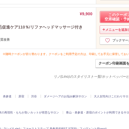
¥9,900
このクーポ
空席確認・予
促進ケア110％/リファヘッドマッサージ付き
メニューを追加
 髪質改善
ブックマー
※随時クーポンが切り替わります。クーポンをご利用予定の方は、印刷してお手元に保管してお
クーポン印刷画面
リノ(Lino)のスタイリスト一覧/ホットペッパー
表参道
原宿
渋谷
ダメージヘアのお悩み解決サロン
大人女性向けこだわりサロ
東の再現性・もちが良いカットが得意なサロン
青山・表参道・原宿のポイントが利用できるサ
)
|
ラレイ(Lalei)
|
ファーストステップ 表参道(FIRST STEP)
|
フィヴェント(Fivent)