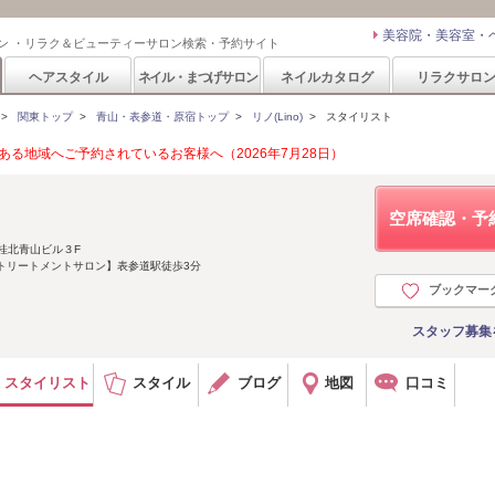
美容院・美容室・
ン ・リラク＆ビューティーサロン検索・予約サイト
ヘアスタイル
ネイル・まつげサロン
ネイルカタログ
リラクサロ
>
関東トップ
>
青山・表参道・原宿トップ
>
リノ(Lino)
>
スタイリスト
る地域へご予約されているお客様へ（2026年7月28日）
空席確認・予
桂北青山ビル３F
善トリートメントサロン】表参道駅徒歩3分
ブックマー
スタッフ募集
スタイリスト
スタイル
ブログ
地図
口コミ