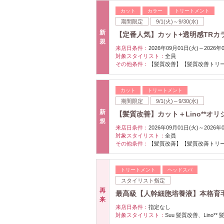
カット
カラー
トリートメント
期間限定
9/1(火)～9/30(水)
新
【定番人気】カット+透明感TRカラー
規
来店日条件：
2026年09月01日(火)～2026年
対象スタイリスト：
全員
その他条件：
【髪質改善】【髪質改善トリ
カット
トリートメント
期間限定
9/1(火)～9/30(水)
新
【髪質改善】カット＋Lino**オリ
規
来店日条件：
2026年09月01日(火)～2026年
対象スタイリスト：
全員
その他条件：
【髪質改善】【髪質改善トリ
トリートメント
ヘッドスパ
スタイリスト指定
再
最高級【人幹細胞培養液】本格育
来
来店日条件：
指定なし
対象スタイリスト：
Suu 髪質改善、Lino**