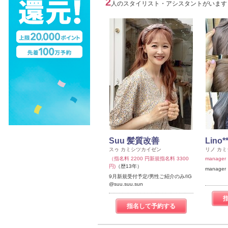
2
人のスタイリスト・アシスタントがいます
Suu 髪質改善
Lino
スゥ カミシツカイゼン
リノ カ
（指名料 2200 円新規指名料 3300
manager
円)
（歴13年）
manager
9月新規受付予定/男性ご紹介のみ/IG
@suu.suu.sun
指名して予約する