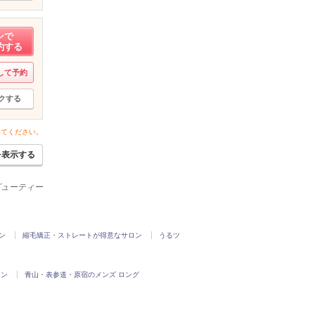
ンで
約する
して予約
クする
いてください。
を表示する
ビューティー
ン
縮毛矯正・ストレートが得意なサロン
うるツ
ロン
青山・表参道・原宿のメンズ ロング