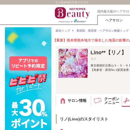
リノ(Lino)のスタイリスト
国内最大級のヘアサロ
ヘアサロン
総合トップ
>
美容院・美容室・ヘアサロン検索トップ
【重要】熊本県熊本地方で発生した地震の影響のあ
Lino**【リノ】
リノ
東京都港区北青山３－５－９ 
【表参道・原宿No.1髪質改
クーポン
サロン情報
メニュー
リノ(Lino)のスタイリスト