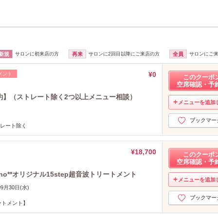
新規
サロンに初来店の方
再来
サロンに2回目以降にご来店の方
全員
サロンにご
¥0
メント
このクーポ
空席確認・予
約】（ストレート除く2つ以上メニュー相談）
メニューを追加
ブックマー
トレート除く
¥18,700
このクーポ
空席確認・予
o**オリジナル15step超音波トリートメント
メニューを追加
09月30日(水)
ブックマー
ートメント】