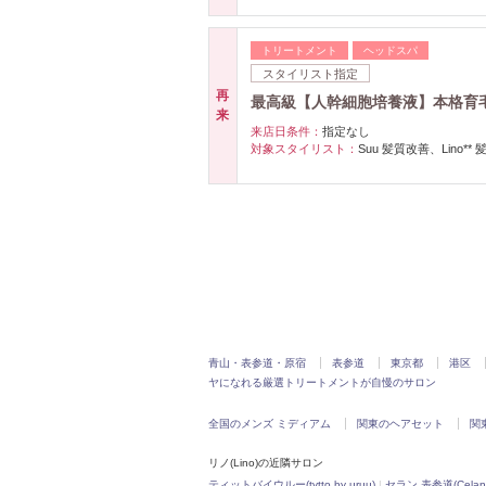
トリートメント
ヘッドスパ
スタイリスト指定
再
最高級【人幹細胞培養液】本格育毛
来
来店日条件：
指定なし
対象スタイリスト：
Suu 髪質改善、Lino**
青山・表参道・原宿
表参道
東京都
港区
ヤになれる厳選トリートメントが自慢のサロン
全国のメンズ ミディアム
関東のヘアセット
関
リノ(Lino)の近隣サロン
ティットバイウルー(tytto by uruu)
|
セラン 表参道(Celan