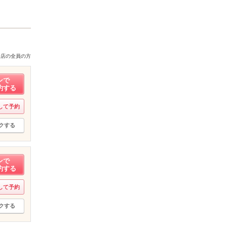
来店の全員の方
ンで
約する
して予約
クする
ンで
約する
して予約
クする