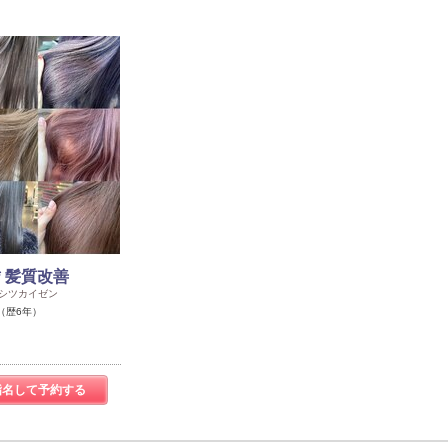
** 髪質改善
ミシツカイゼン
（歴6年）
指名して予約する