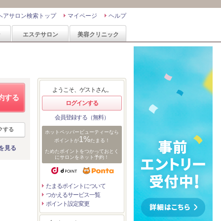
ヘアサロン検索トップ
マイページ
ヘルプ
ン
エステサロン
美容クリニック
ようこそ、ゲストさん。
約する
ログインする
会員登録する（無料）
クする
ホットペッパービューティーなら
1%
ポイントが
たまる！
を見る
ためたポイントをつかっておとく
にサロンをネット予約！
たまるポイントについて
つかえるサービス一覧
ポイント設定変更