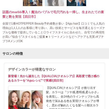
話題のmarbb導入！魔法のバブルで毛穴汚れを一掃し、生まれたての素
髪と艶を実現【四日市】
全国で1番HOTPEPPER Beauty予約者数が多い【Agu hair】口コミでも人気の
理由は1人1人のお客様に寄り添い、高い技術とサービスを毎月通えるリーズナ
ブルな価格で提供していること◎ライフスタイルに合わせた、自宅での再現性
が高い"似合う"スタイルをご提案★トリートメントなどヘアケアも充実♪#プチ
プラ#メンズOK
サロンの特徴
デザインカラーが得意なサロン
新登場！光から誕生した【QUALCIA(クオルシア)】高彩度で透け感の
あるカラーを"Aguレシピ"で実感![四日市]
【QUALCIA(クオルシア)】が創り出す
髪。カラーは『ツヤ感,透明感,柔らかさ』
を表現し、全24色のラインナップから高
発色で深みある色を実現!クオルシアが導
く、思わず触れたくなる髪へ☆順次カラ