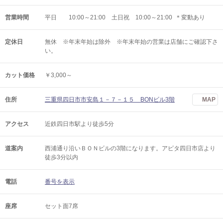
営業時間
平日 10:00～21:00 土日祝 10:00～21:00 ＊変動あり
定休日
無休 ※年末年始は除外 ※年末年始の営業は店舗にご確認下さ
い。
カット価格
￥3,000～
住所
三重県四日市市安島１－７－１５ BONビル3階
MAP
アクセス
近鉄四日市駅より徒歩5分
道案内
西浦通り沿いＢＯＮビルの3階になります。アピタ四日市店より
徒歩3分以内
電話
番号を表示
座席
セット面7席