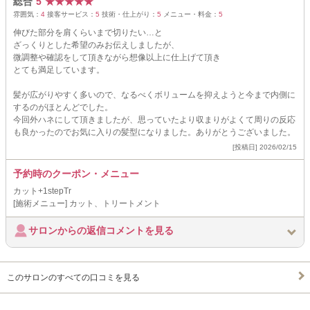
総合
5
★
★
★
★
★
雰囲気：
4
接客サービス：
5
技術・仕上がり：
5
メニュー・料金：
5
伸びた部分を肩くらいまで切りたい…と
ざっくりとした希望のみお伝えしましたが、
微調整や確認をして頂きながら想像以上に仕上げて頂き
とても満足しています。
髪が広がりやすく多いので、なるべくボリュームを抑えようと今まで内側に
するのがほとんどでした。
今回外ハネにして頂きましたが、思っていたより収まりがよくて周りの反応
も良かったのでお気に入りの髪型になりました。ありがとうございました。
[投稿日] 2026/02/15
予約時のクーポン・メニュー
カット+1stepTr
[施術メニュー] カット、トリートメント
サロンからの返信コメントを見る
このサロンのすべての口コミを見る