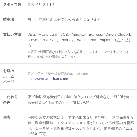
スタッフ数
スタイリスト1人
駐車場
無し。駐車料金は全てお客様負担になります
支払い方法
Visa／Mastercard／JCB／American Express／Diners Club／Di
scover／メルペイ、PayPay、WechatPay、Alipay、d払いに対
応
※店頭で利用可能なお支払い方法を記載しています。スマート支払いではご
利用いただけない場合がございます。
お店の
アグ ヘアー ブルー 四日市店(Agu hair blue)
ホーム
http://www.agu-hair.com/
ページ
こだわり
夜19時以降も受付OK／年中無休／ロング料金なし／朝10時前で
条件
も受付OK／店頭でのカード支払いOK
備考
毛髪や頭皮の状態によって施術出来ない場合有。一週間保障制度
有。返金制度無。エクステンション等がついている状態の施術不
可。女性希望・男性希望は＋500円頂きます。備考欄でのメニュ
ー追加不可。