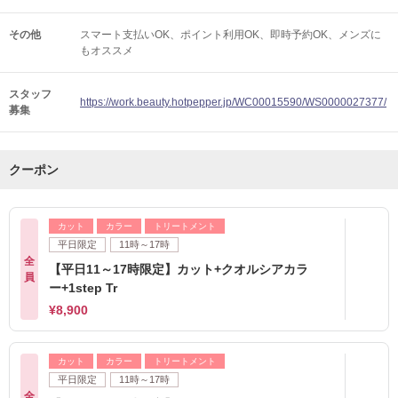
その他
スマート支払いOK
ポイント利用OK
即時予約OK
メンズに
もオススメ
スタッフ
https://work.beauty.hotpepper.jp/WC00015590/WS0000027377/
募集
クーポン
カット
カラー
トリートメント
平日限定
11時～17時
全
【平日11～17時限定】カット+クオルシアカラ
員
ー+1step Tr
¥8,900
カット
カラー
トリートメント
平日限定
11時～17時
全