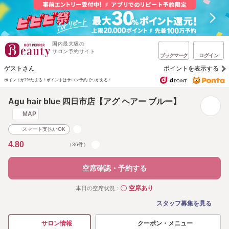
国内最大級の
サロン予約サイト
ブックマーク
ログイン
ゲストさん
ポイントを表示する
ポイントが1%たまる！
ポイントはサロン予約でつかえる！
Agu hair blue 四日市店【アグ ヘアー ブルー】
MAP
スマート支払いOK
4.80
（36件）
空席確認・予約する
空席あり
本日の空席状況：
◯
スタッフ募集を見る
クーポン・メニュー
サロン情報