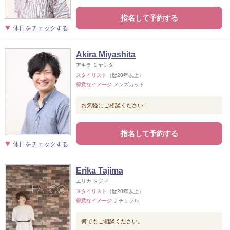
指名して予約する
休日をチェックする
Akira Miyashita
アキラ ミヤシタ
スタイリスト
（歴20年以上）
得意なイメージ
メンズカット
お気軽にご相談ください！
指名して予約する
休日をチェックする
Erika Tajima
エリカ タジマ
スタイリスト
（歴20年以上）
得意なイメージ
ナチュラル
何でもご相談ください。