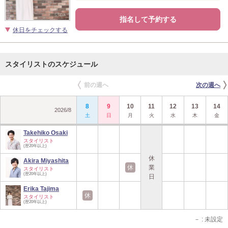
指名して予約する
休日をチェックする
スタイリストのスケジュール
前の週へ
次の週へ
8
9
10
11
12
13
14
2026
/
8
土
日
月
火
水
木
金
Takehiko Osaki
スタイリスト
(歴20年以上)
休
Akira Miyashita
休
業
スタイリスト
(歴20年以上)
日
Erika Tajima
休
スタイリスト
(歴20年以上)
－
: 未設定