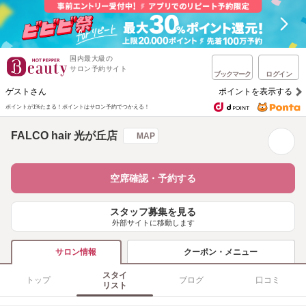
国内最大級の
サロン予約サイト
ブックマーク
ログイン
ゲストさん
ポイントを表示する
ポイントが1%たまる！
ポイントはサロン予約でつかえる！
FALCO hair 光が丘店
MAP
空席確認・予約する
スタッフ募集を見る
外部サイトに移動します
クーポン・メニュー
サロン情報
スタイ
トップ
ブログ
口コミ
リスト