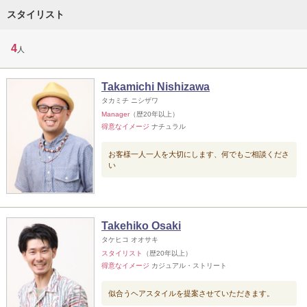
スタイリスト
4
人
Takamichi Nishizawa
タカミチ ニシザワ
Manager
（歴20年以上）
得意なイメージ
ナチュラル
お客様一人一人を大切にします、何でもご相談くださ
い
Takehiko Osaki
タケヒコ オオサキ
スタイリスト
（歴20年以上）
得意なイメージ
カジュアル・ストリート
似合うヘアスタイルを提案させていただきます。