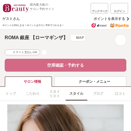
国内最大級の
サロン予約サイト
ブックマーク
ログイン
ゲストさん
ポイントを表示する
ポイントが1%たまる！
ポイントはサロン予約でつかえる！
ROMA 銀座 【ローマギンザ】
MAP
スマート支払いOK
空席確認・予約する
クーポン・メニュー
サロン情報
スタイ
トップ
こだわり
スタイル
ブログ
口コミ
リスト