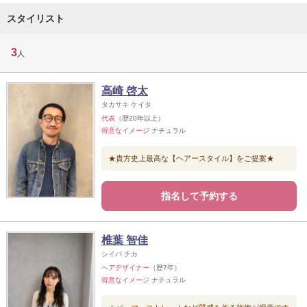
スタイリスト
3
人
高崎 啓太
タカサキ ケイタ
代表
（歴20年以上）
得意なイメージ
ナチュラル
★貴方史上最高な【ヘアースタイル】をご提案★
指名して予約する
椎葉 智佳
シイバ チカ
ヘアデザイナー
（歴7年）
得意なイメージ
ナチュラル