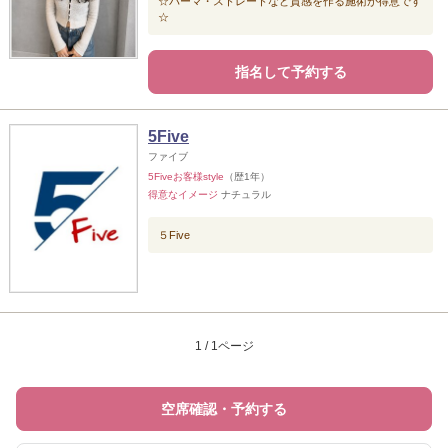
☆パーマ・ストレートなど質感を作る施術が得意です
☆
指名して予約する
5Five
ファイブ
5Fiveお客様style
（歴1年）
得意なイメージ
ナチュラル
５Five
1 / 1ページ
空席確認・予約する