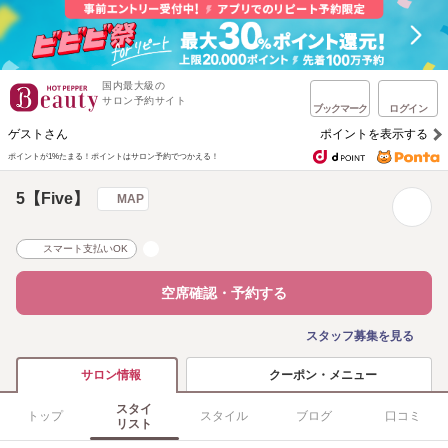
国内最大級の
サロン予約サイト
ブックマーク
ログイン
ゲストさん
ポイントを表示する
ポイントが1%たまる！
ポイントはサロン予約でつかえる！
5【Five】
MAP
スマート支払いOK
空席確認・予約する
スタッフ募集を見る
クーポン・メニュー
サロン情報
スタイ
トップ
スタイル
ブログ
口コミ
リスト