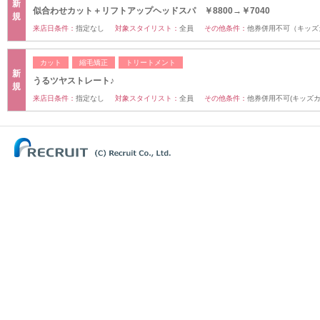
新
似合わせカット＋リフトアップヘッドスパ ￥8800→￥7040
規
来店日条件：
指定なし
対象スタイリスト：
全員
その他条件：
他券併用不可（キッズ
カット
縮毛矯正
トリートメント
新
うるツヤストレート♪
規
来店日条件：
指定なし
対象スタイリスト：
全員
その他条件：
他券併用不可(キッズ