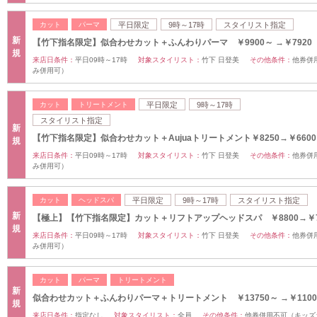
カット
パーマ
平日限定
9時～17時
スタイリスト指定
新
【竹下指名限定】似合わせカット＋ふんわりパーマ ￥9900～ →￥7920
規
来店日条件：
平日09時～17時
対象スタイリスト：
竹下 日登美
その他条件：
他券併
み併用可）
カット
トリートメント
平日限定
9時～17時
スタイリスト指定
新
【竹下指名限定】似合わせカット＋Aujuaトリートメント￥8250→￥6600
規
来店日条件：
平日09時～17時
対象スタイリスト：
竹下 日登美
その他条件：
他券併
み併用可）
カット
ヘッドスパ
平日限定
9時～17時
スタイリスト指定
新
【極上】【竹下指名限定】カット＋リフトアップヘッドスパ ￥8800→￥7
規
来店日条件：
平日09時～17時
対象スタイリスト：
竹下 日登美
その他条件：
他券併
み併用可）
カット
パーマ
トリートメント
新
似合わせカット＋ふんわりパーマ＋トリートメント ￥13750～ →￥1100
規
来店日条件：
指定なし
対象スタイリスト：
全員
その他条件：
他券併用不可（キッズ