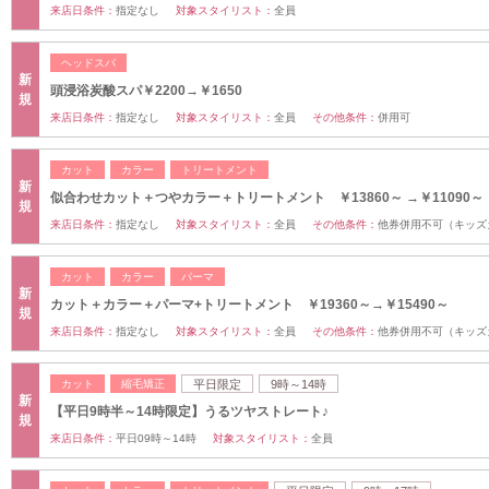
来店日条件：
指定なし
対象スタイリスト：
全員
ヘッドスパ
新
頭浸浴炭酸スパ￥2200→￥1650
規
来店日条件：
指定なし
対象スタイリスト：
全員
その他条件：
併用可
カット
カラー
トリートメント
新
似合わせカット＋つやカラー＋トリートメント ￥13860～ →￥11090～
規
来店日条件：
指定なし
対象スタイリスト：
全員
その他条件：
他券併用不可（キッズ
カット
カラー
パーマ
新
カット＋カラー＋パーマ+トリートメント ￥19360～→￥15490～
規
来店日条件：
指定なし
対象スタイリスト：
全員
その他条件：
他券併用不可（キッズ
カット
縮毛矯正
平日限定
9時～14時
新
【平日9時半～14時限定】うるツヤストレート♪
規
来店日条件：
平日09時～14時
対象スタイリスト：
全員