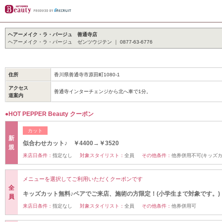
ヘアーメイク・ラ・パージュ 善通寺店
ヘアーメイク・ラ・パージュ ゼンツウジテン ｜ 0877-63-6776
住所
香川県善通寺市原田町1080-1
アクセス
善通寺インターチェンジから北へ車で1分。
道案内
●HOT PEPPER Beauty クーポン
カット
新
似合わせカット♪ ￥4400→￥3520
規
来店日条件：
指定なし
対象スタイリスト：
全員
その他条件：
他券併用不可(キッズ
メニューを選択してご利用いただくクーポンです
全
キッズカット無料♪ペアでご来店、施術の方限定！(小学生まで対象です。)
員
来店日条件：
指定なし
対象スタイリスト：
全員
その他条件：
他券併用可