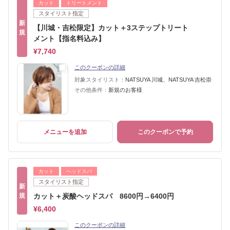
カット
トリートメント
スタイリスト指定
新
【川城・吉松限定】カット＋3ステップトリート
規
メント【指名料込み】
¥7,740
このクーポンの詳細
対象スタイリスト：
NATSUYA 川城、NATSUYA 吉松崇
その他条件：
新規のお客様
メニューを追加
このクーポンで予約
カット
ヘッドスパ
スタイリスト指定
新
規
カット＋炭酸ヘッドスパ 8600円→6400円
¥6,400
このクーポンの詳細