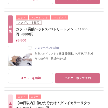
カット
トリートメント
ヘッドスパ
スタイリスト指定
新
カット+炭酸ヘッドスパ+トリートメント 11800
規
円→8800円
¥8,800
このクーポンの詳細
対象スタイリスト：
綿引 優香里、NATSUYA 川城
その他条件：
新規の方のみ
メニューを追加
このクーポンで予約
カット
カラー
【40日以内】伸びた分だけ＊グレイカラーリタッ
全
員