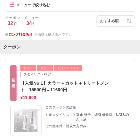
メニューで絞り込む
クーポン
メニュー
32
34
件
件
ロング料金あり
価格は税込表示です。
クーポン
カット
カラー
トリートメント
スタイリスト指定
新
【人気No,1】カラー＋カット＋トリートメン
規
ト 15500円→11600円
¥11,600
このクーポンの詳細
対象スタイリスト：
富永 啓子、綿引 優香里、NATSUY
A 川城
その他条件：
新規の方のみ