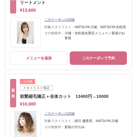
リートメント
¥13,600
このクーポンの詳細
対象スタイリスト：
NATSUYA 川城、NATSUYA 吉松崇
その他条件：
川城・吉松指名限定メニュー／新規のお
客様
メニューを追加
このクーポンで予約
その他
スタイリスト指定
新
規
前髪縮毛矯正＋全体カット 13400円→10000
¥10,000
このクーポンの詳細
対象スタイリスト：
綿引 優香里、NATSUYA 川城
その他条件：
新規の方のみ