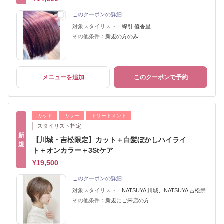
このクーポンの詳細
対象スタイリスト：
綿引 優香里
その他条件：
新規の方のみ
メニューを追加
このクーポンで予約
カット
カラー
トリートメント
スタイリスト指定
新
【川城・吉松限定】カット＋白髪ぼかしハイライ
規
ト＋オンカラー＋3Stケア
¥19,500
このクーポンの詳細
対象スタイリスト：
NATSUYA 川城、NATSUYA 吉松崇
その他条件：
新規にご来店の方