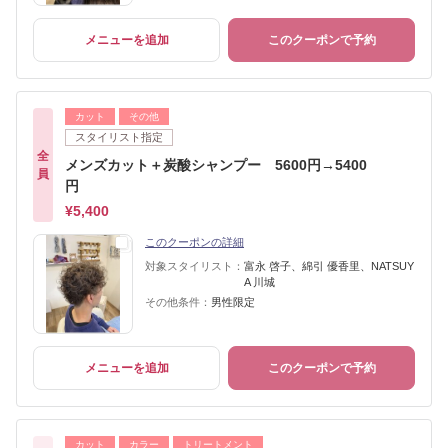
メニューを追加
このクーポンで予約
カット
その他
スタイリスト指定
全
メンズカット＋炭酸シャンプー 5600円→5400
員
円
¥5,400
このクーポンの詳細
対象スタイリスト：
富永 啓子、綿引 優香里、NATSUY
A 川城
その他条件：
男性限定
メニューを追加
このクーポンで予約
カット
カラー
トリートメント