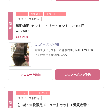
カット
縮毛矯正
トリートメント
スタイリスト指定
新
縮毛矯正+カット＋トリートメント 22100円
規
→17500
¥17,500
このクーポンの詳細
対象スタイリスト：
綿引 優香里、NATSUYA 川城
その他条件：
新規の方のみ
メニューを追加
このクーポンで予約
カット
トリートメント
スタイリスト指定
新
【川城・吉松限定メニュー】カット＋髪質改善ト
規