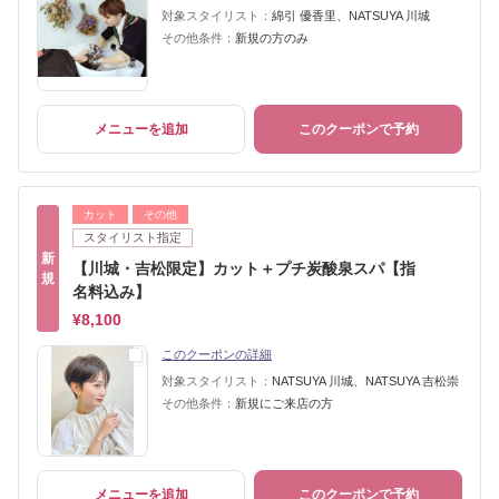
対象スタイリスト：
綿引 優香里、NATSUYA 川城
その他条件：
新規の方のみ
メニューを追加
このクーポンで予約
カット
その他
スタイリスト指定
新
【川城・吉松限定】カット＋プチ炭酸泉スパ【指
規
名料込み】
¥8,100
このクーポンの詳細
対象スタイリスト：
NATSUYA 川城、NATSUYA 吉松崇
その他条件：
新規にご来店の方
メニューを追加
このクーポンで予約