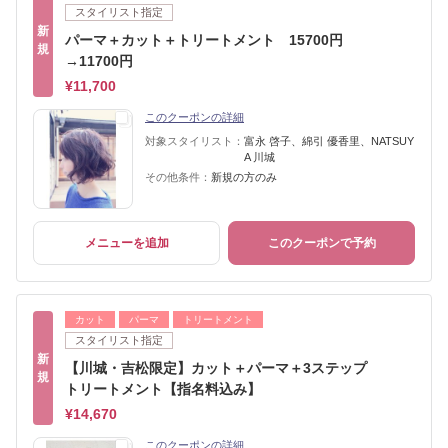
スタイリスト指定
新
パーマ＋カット＋トリートメント 15700円
規
→11700円
¥11,700
このクーポンの詳細
対象スタイリスト：
富永 啓子、綿引 優香里、NATSUY
A 川城
その他条件：
新規の方のみ
メニューを追加
このクーポンで予約
カット
パーマ
トリートメント
スタイリスト指定
新
【川城・吉松限定】カット＋パーマ＋3ステップ
規
トリートメント【指名料込み】
¥14,670
このクーポンの詳細