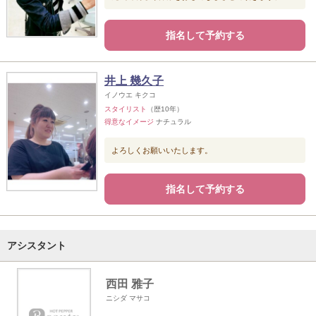
指名して予約する
井上 幾久子
イノウエ キクコ
スタイリスト
（歴10年）
得意なイメージ
ナチュラル
よろしくお願いいたします。
指名して予約する
アシスタント
西田 雅子
ニシダ マサコ