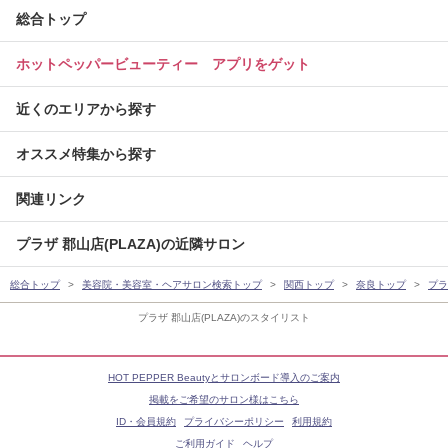
総合トップ
ホットペッパービューティー アプリをゲット
近くのエリアから探す
オススメ特集から探す
関連リンク
プラザ 郡山店(PLAZA)の近隣サロン
総合トップ
美容院・美容室・ヘアサロン検索トップ
関西トップ
奈良トップ
プラ
プラザ 郡山店(PLAZA)のスタイリスト
HOT PEPPER Beautyとサロンボード導入のご案内
掲載をご希望のサロン様はこちら
ID・会員規約
プライバシーポリシー
利用規約
ご利用ガイド
ヘルプ