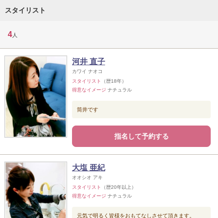
スタイリスト
4
人
河井 直子
カワイ ナオコ
スタイリスト
（歴18年）
得意なイメージ
ナチュラル
筒井です
指名して予約する
大塩 亜紀
オオシオ アキ
スタイリスト
（歴20年以上）
得意なイメージ
ナチュラル
元気で明るく皆様をおもてなしさせて頂きます。