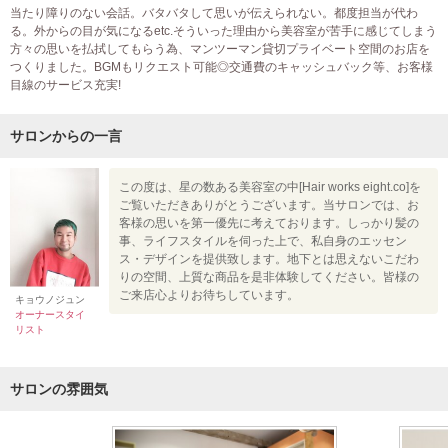
当たり障りのない会話。バタバタして思いが伝えられない。都度担当が代わ
る。外からの目が気になるetc.そういった理由から美容室が苦手に感じてしまう
方々の思いを払拭してもらう為、マンツーマン貸切プライベート空間のお店を
つくりました。BGMもリクエスト可能◎交通費のキャッシュバック等、お客様
目線のサービス充実!
サロンからの一言
この度は、星の数ある美容室の中[Hair works eight.co]を
ご覧いただきありがとうございます。当サロンでは、お
客様の思いを第一優先に考えております。しっかり髪の
事、ライフスタイルを伺った上で、私自身のエッセン
ス・デザインを提供致します。地下とは思えないこだわ
りの空間、上質な商品を是非体験してください。皆様の
ご来店心よりお待ちしています。
キョウノジュン
オーナースタイ
リスト
サロンの雰囲気