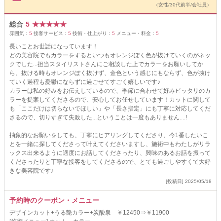
（女性/30代前半/会社員）
総合
5
★
★
★
★
★
雰囲気：
5
接客サービス：
5
技術・仕上がり：
5
メニュー・料金：
5
長いことお世話になっています！
どの美容院でもカラーをするといつもオレンジぽく色が抜けていくのがネッ
クでした...担当スタイリストさんにご相談した上でカラーをお願いしてか
ら、抜ける時もオレンジぽく抜けず、金色という感じにもならず、色が抜け
ていく過程も憂鬱にならずに過ごせてすごく嬉しいです♪
カラーは私の好みをお伝えしているので、季節に合わせて好みピッタリのカ
ラーを提案してくださるので、安心してお任せしています！カットに関して
も「ここだけは切らないでほしい」や「長さ指定」にも丁寧に対応してくだ
さるので、切りすぎて失敗した...ということは一度もありません....!
抽象的なお願いをしても、丁寧にヒアリングしてくださり、今1番したいこ
とを一緒に探してくださって叶えてくださいますし、施術中もわたしがリラ
ックス出来るように適度にお話してくださったり、興味のあるお話を振って
くださったりと丁寧な接客をしてくださるので、とても過ごしやすくて大好
きな美容院です♪
[投稿日] 2025/05/18
予約時のクーポン・メニュー
デザインカット+うる艶カラー+炭酸泉 ￥12450⇒￥11900