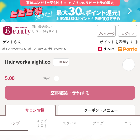
国内最大級の
サロン予約サイト
ブックマーク
ログイン
ゲストさん
ポイントを表示する
ポイントが1%たまる！
ポイントはサロン予約でつかえる！
Hair works eight.co
MAP
5.00
（6件）
空席確認・予約する
クーポン・メニュー
サロン情報
スタイ
トップ
スタイル
ブログ
口コミ
リスト