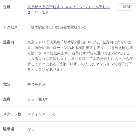
住所
東京都文京区千駄木３-４４-９ パレドール千駄木
MAP
２ 地下１Ｆ
アクセス
千駄木駅徒歩5分/西日暮里駅徒歩7分
道案内
東京メトロ千代田線千駄木駅2番出口を出て、左方向に向かいま
す。向かい側にローソンのある横断歩道を渡り、引き続き同じ通
り沿いを10ｍ程進みます。右手にすずらん通りがあるのでそこ
に入るように右折します。通りを抜けてよみせ通りに入ったら左
折してすぐにある「創作CLUB」の入ったマンションの地下に下
るとサロンがあります。
電話
番号を表示
座席
セット面3席
スタッフ数
スタイリスト1人
駐車場
なし