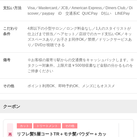
支払い方法
Visa／Mastercard／JCB／American Express／Diners Club／Di
scover／paypay iD 交通系IC QUICPay D払い LINEPay
こだわり
4席以下の小型サロン／ロング料金なし／1人のスタイリストが
条件
仕上げまで担当／ヘアセット／店頭でのカード支払いOK／キッ
ズスペースあり／お子さま同伴OK／禁煙／ドリンクサービスあ
り／DVDが視聴できる
備考
※お客様の最寄り駅からの交通費をキャッシュバックします。※
タクシー対象外。上限片道￥500領収書など金額の分かるものを
ご持参ください
その他
ポイント利用OK
即時予約OK
メンズにもオススメ
クーポン
カット
トリートメント
その他
リフレ髪5層コートTR＋モチ髪パウダー＋カッ
再