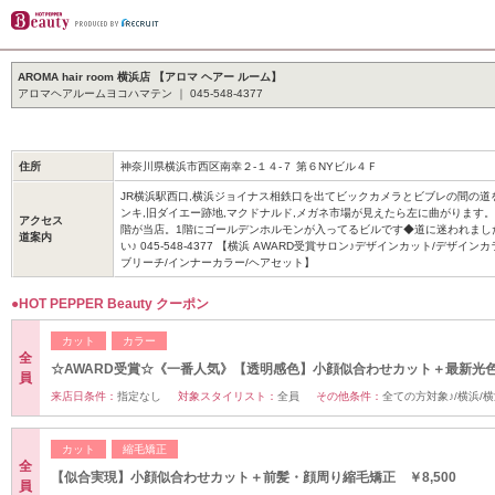
AROMA hair room 横浜店 【アロマ ヘアー ルーム】
アロマヘアルームヨコハマテン ｜ 045-548-4377
住所
神奈川県横浜市西区南幸２-１４-７ 第６NYビル４Ｆ
JR横浜駅西口,横浜ジョイナス相鉄口を出てビックカメラとビブレの間の道
ンキ,旧ダイエー跡地,マクドナルド,メガネ市場が見えたら左に曲がります
アクセス
階が当店。1階にゴールデンホルモンが入ってるビルです◆道に迷われまし
道案内
い♪ 045-548-4377 【横浜 AWARD受賞サロン♪デザインカット/デザイン
ブリーチ/インナーカラー/ヘアセット】
●HOT PEPPER Beauty クーポン
カット
カラー
全
☆AWARD受賞☆《一番人気》【透明感色】小顔似合わせカット＋最新光
員
来店日条件：
指定なし
対象スタイリスト：
全員
その他条件：
全ての方対象♪/横浜/
カット
縮毛矯正
全
【似合実現】小顔似合わせカット＋前髪・顔周り縮毛矯正 ￥8,500
員