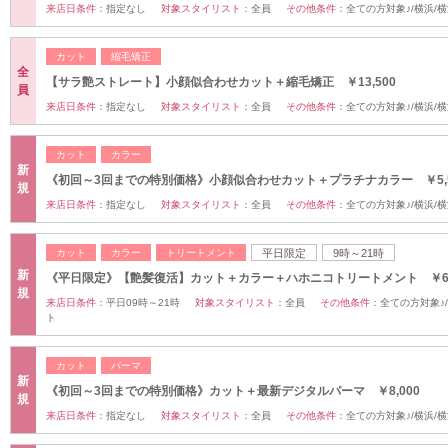
来店日条件：
指定なし
対象スタイリスト：
全員
その他条件：
全ての方対象♪/横浜/
カット
縮毛矯正
全
【サラ艶ストレート】小顔似合わせカット＋縮毛矯正 ￥13,500
員
来店日条件：
指定なし
対象スタイリスト：
全員
その他条件：
全ての方対象♪/横浜/
カット
カラー
新
《初回～3回までの特別価格》小顔似合わせカット＋プラチナカラー ￥5,5
規
来店日条件：
指定なし
対象スタイリスト：
全員
その他条件：
全ての方対象♪/横浜/
カット
カラー
トリートメント
平日限定
9時～21時
新
《平日限定》【艶髪復活】カット＋カラー＋ハホニコトリートメント ￥6,
規
来店日条件：
平日09時～21時
対象スタイリスト：
全員
その他条件：
全ての方対象♪
ト
カット
パーマ
新
《初回～3回までの特別価格》カット＋最新デジタルパーマ ￥8,000
規
来店日条件：
指定なし
対象スタイリスト：
全員
その他条件：
全ての方対象♪/横浜/