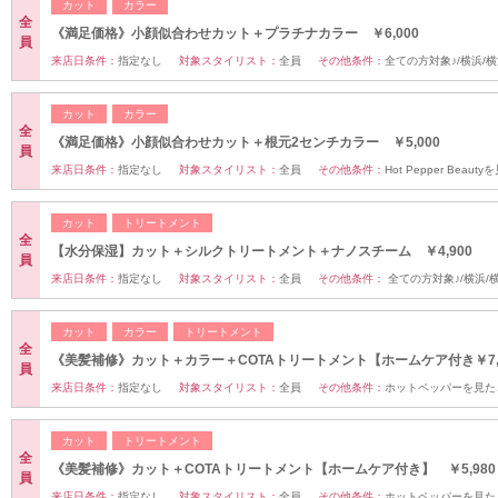
カット
カラー
全
《満足価格》小顔似合わせカット＋プラチナカラー ￥6,000
員
来店日条件：
指定なし
対象スタイリスト：
全員
その他条件：
全ての方対象♪/横浜/
カット
カラー
全
《満足価格》小顔似合わせカット＋根元2センチカラー ￥5,000
員
来店日条件：
指定なし
対象スタイリスト：
全員
その他条件：
Hot Pepper Beau
カット
トリートメント
全
【水分保湿】カット＋シルクトリートメント＋ナノスチーム ￥4,900
員
来店日条件：
指定なし
対象スタイリスト：
全員
その他条件：
全ての方対象♪/横浜/
カット
カラー
トリートメント
全
《美髪補修》カット＋カラー＋COTAトリートメント【ホームケア付き￥7,
員
来店日条件：
指定なし
対象スタイリスト：
全員
その他条件：
ホットペッパーを見た
カット
トリートメント
全
《美髪補修》カット＋COTAトリートメント【ホームケア付き】 ￥5,980
員
来店日条件：
指定なし
対象スタイリスト：
全員
その他条件：
ホットペッパーを見た