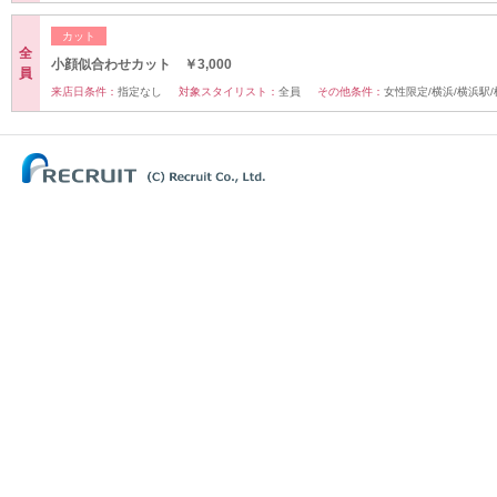
カット
全
小顔似合わせカット ￥3,000
員
来店日条件：
指定なし
対象スタイリスト：
全員
その他条件：
女性限定/横浜/横浜駅