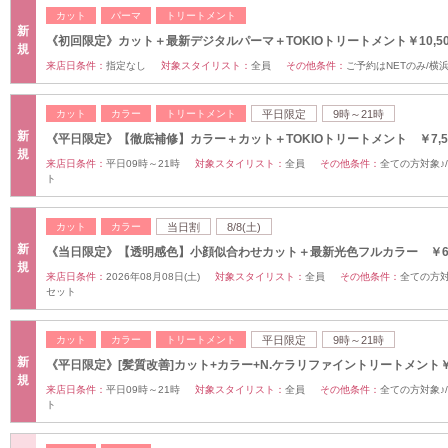
カット
パーマ
トリートメント
新
《初回限定》カット＋最新デジタルパーマ＋TOKIOトリートメント￥10,50
規
来店日条件：
指定なし
対象スタイリスト：
全員
その他条件：
ご予約はNETのみ/横
カット
カラー
トリートメント
平日限定
9時～21時
新
《平日限定》【徹底補修】カラー＋カット＋TOKIOトリートメント ￥7,5
規
来店日条件：
平日09時～21時
対象スタイリスト：
全員
その他条件：
全ての方対象♪
ト
カット
カラー
当日割
8/8(土)
新
《当日限定》【透明感色】小顔似合わせカット＋最新光色フルカラー ￥6,
規
来店日条件：
2026年08月08日(土)
対象スタイリスト：
全員
その他条件：
全ての方対
セット
カット
カラー
トリートメント
平日限定
9時～21時
新
《平日限定》[髪質改善]カット+カラー+N.ケラリファイントリートメント￥8
規
来店日条件：
平日09時～21時
対象スタイリスト：
全員
その他条件：
全ての方対象♪
ト