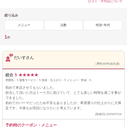
口コミ・平均点について
絞り込み
メニュー
点数
性別･年代
1
件
だいすさん
（男性/40代/会社員）
総合
5
★
★
★
★
★
雰囲気：
5
接客サービス：
5
技術・仕上がり：
5
メニュー・料金：
5
初めて来店させてもらいました。
担当して頂いた方はトーク力に長けていて、とても楽しい時間を過ごす事が
できました。
初めてのパーマだったため不安もありましたが、希望通りの仕上がりに大満
足です。今後もお世話になりたいと考えています。
[投稿日] 2025/07/24
予約時のクーポン・メニュー