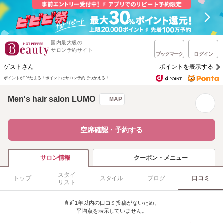
国内最大級の
サロン予約サイト
ブックマーク
ログイン
ゲストさん
ポイントを表示する
ポイントが1%たまる！
ポイントはサロン予約でつかえる！
Men's hair salon LUMO
MAP
空席確認・予約する
クーポン・メニュー
サロン情報
スタイ
トップ
スタイル
ブログ
口コミ
リスト
直近1年以内の口コミ投稿がないため、
平均点を表示していません。