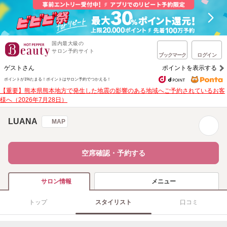
国内最大級の
サロン予約サイト
ブックマーク
ログイン
ゲストさん
ポイントを表示する
ポイントが1%たまる！
ポイントはサロン予約でつかえる！
【重要】熊本県熊本地方で発生した地震の影響のある地域へご予約されているお客
様へ（2026年7月28日）
LUANA
MAP
空席確認・予約する
メニュー
サロン情報
トップ
スタイリスト
口コミ