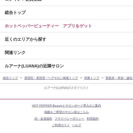
総合トップ
ホットペッパービューティー アプリをゲット
近くのエリアから探す
関連リンク
ルアーナ(LUANA)の近隣サロン
総合トップ
美容院・美容室・ヘアサロン検索トップ
関東トップ
西新井・草加・越谷
ルアーナ(LUANA)のスタイリスト
HOT PEPPER Beautyとサロンボード導入のご案内
掲載をご希望のサロン様はこちら
ID・会員規約
プライバシーポリシー
利用規約
ご利用ガイド
ヘルプ