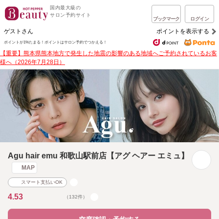
国内最大級の
サロン予約サイト
ブックマーク
ログイン
ゲストさん
ポイントを表示する
ポイントが1%たまる！
ポイントはサロン予約でつかえる！
【重要】熊本県熊本地方で発生した地震の影響のある地域へご予約されているお客
様へ（2026年7月28日）
Agu hair emu 和歌山駅前店【アグ ヘアー エミュ】
MAP
スマート支払いOK
4.53
（132件）