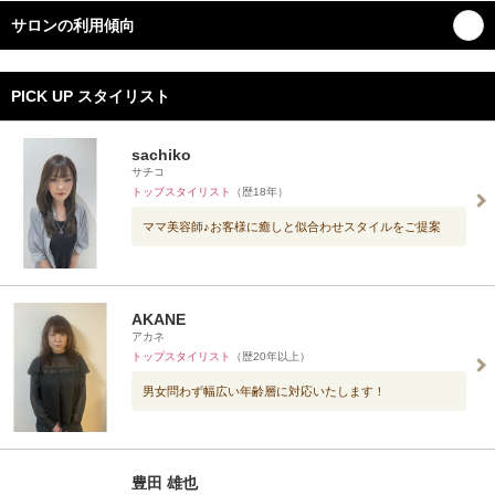
サロンの利用傾向
PICK UP スタイリスト
sachiko
サチコ
トップスタイリスト
（歴18年）
ママ美容師♪お客様に癒しと似合わせスタイルをご提案
AKANE
アカネ
トップスタイリスト
（歴20年以上）
男女問わず幅広い年齢層に対応いたします！
豊田 雄也