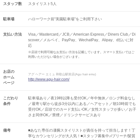
スタッフ数
スタイリスト5人
駐車場
ハローワーク前"美園駐車場"をご利用下さい
支払い方法
Visa／Mastercard／JCB／American Express／Diners Club／Di
scover／メルペイ、PayPay、WechatPay、Alipay、d払いに対
応
※店頭で利用可能なお支払い方法を記載しています。スマート支払いではご
利用いただけない場合がございます。
お店の
アグ ヘアー エミュ 和歌山駅前店(Agu hair emu)
ホーム
http://www.agu-hair.com/
ページ
こだわり
駐車場あり／夜19時以降も受付OK／年中無休／ロング料金なし
条件
／最寄り駅から徒歩3分以内にある／ヘアセット／朝10時前でも
受付OK／店頭でのカード支払いOK／女性スタッフが多い／お子
さま同伴OK／禁煙／ドリンクサービスあり
備考
■あなた専任の凄腕スタイリストが責任を持って担当します！丁
寧なカウンセリングが大人気！■スタッフ募集中♪/ブリーチ/髪質