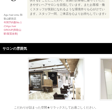
供する】ことにこだわり、全国のお客様に通っていただ
きやすいヘアサロンを目指しています。またお客様・働
くスタッフが笑顔になれるような環境作りも心がけてい
ます。スタッフ一同、ご来店を心よりお待ちしています♪
Agu hair emu 和
歌山駅前店
年間予約数No.1
のAgu.hair
GROUP[和歌山
駅/髪質改善]
サロンの雰囲気
こだわりが詰まった空間★リラックスしてお過ごしください。