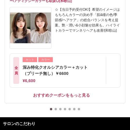
ー/アディクシーカラーも取扱◎[和歌山]
☆【当日予約受付OK!】希望のイメージは
もちろんカラーの決め手「肌&瞳の色/季
節感/ヘアケア」の総合バランスを考え提
案。艶・潤い&小顔魅せ効果も。ハイライ
トカラーでマンネリヘアも改善![和歌山]
カット
カラー
深み特化クオルシアカラー＋カット
全
員
（ブリーチ無し）￥6600
¥6,600
おすすめクーポンをもっと見る
サロンのこだわり