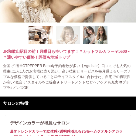
JR和歌山駅目の前！月曜日も空いてます！＊カットフルカラー￥5600～
＊通いやすい価格！評価も地域トップ
全国で1番HOTPEPPER Beauty予約者数が多い【Agu hair】口コミでも人気の
理由は1人1人のお客様に寄り添い、高い技術とサービスを毎月通えるリーズナ
ブルな価格で提供していること◎ライフスタイルに合わせた、自宅での再現性
が高い"似合う"スタイルをご提案★トリートメントなどヘアケアも充実♪#プチ
プラ#メンズOK
サロンの特徴
デザインカラーが得意なサロン
最旬トレンドカラーで立体感×透明感溢れるstyleへ☆クオルシアカラ