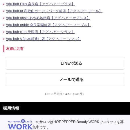
Agu hair Plus 宮前店【アグ ヘアー プラス】
Agu hair ar 和歌山ガーデンパーク前店【アグ ヘアー アール】
Agu hair oasis あやめ池南店【アグ ヘアー オアシス】
Agu hair noble 奈良学園前店【アグ ヘアー ノーブル】
Agu hair clan 天理店【アグ ヘアー クラン】
Agu hair sifle 本町通り店【アグ ヘアー シフレ】
友達に共有
LINEで送る
メールで送る
口コミ平均点：
4.53
（132件）
採用情報
このサロンはHOT PEPPER Beauty WORKでスタッフを募
集中です。