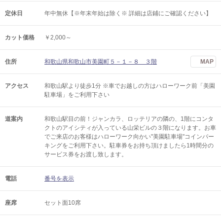
定休日
年中無休【※年末年始は除く※ 詳細は店鋪にご確認ください】
カット価格
￥2,000～
住所
和歌山県和歌山市美園町５－１－８ ３階
MAP
アクセス
和歌山駅より徒歩1分 ※車でお越しの方はハローワーク前「美園
駐車場」をご利用下さい
道案内
和歌山駅目の前！ジャンカラ、ロッテリアの隣の、1階にコンタ
クトのアイシティが入っている山栄ビルの３階になります。お車
でご来店のお客様はハローワーク向かい"美園駐車場"コインパー
キングをご利用下さい。駐車券をお持ち頂けましたら1時間分の
サービス券をお渡し致します。
電話
番号を表示
座席
セット面10席