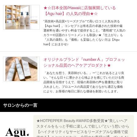
★☆日本全国/Hawaiiに店舗展開している
【Agu hair】の人気の理由★☆
"高技術×高品質×リーズナブル"で高い口コミ人気を誇る
【Agu hair】。コンセプトは有名店の卓越された技術や厳
選材料を通いやすい料金で提供すること。"透明感"で人気の
カラーや話題のトリートメントも取扱い★『仕上がり』も
『人気の薬剤』も『価格』も妥協したくない方は【Agu
hair】におまかせ♪
オリジナルブランド『number A.』プロフェッ
ショナル品質のヘアケアプロダクト★
「あなたを想う、美容師がいる。」ー"これがあるとより良
い。"そんな日々に豊かさと心地よさを感じていただける商
品開発を目指すうえで、現場の美容師の声を最優先に取り
入れました。プロユースの高品質でありながら適正な価格
により、お客様の毎日に新たな価値を創造いたします。
サロンからの一言
★HOTPEPPER Beauty AWARD多数受賞★"美しいヘア
スタイルをもっと手軽に楽しんで欲しい"という想いから
【ハイクオリティなサービスをリーズナブルな価格で提