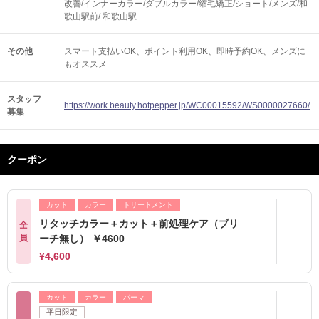
改善/インナーカラー/ダブルカラー/縮毛矯正/ショート/メンズ/和
歌山駅前/ 和歌山駅
その他
スマート支払いOK
ポイント利用OK
即時予約OK
メンズに
もオススメ
スタッフ
https://work.beauty.hotpepper.jp/WC00015592/WS0000027660/
募集
クーポン
カット
カラー
トリートメント
リタッチカラー＋カット＋前処理ケア（ブリ
全
員
ーチ無し） ￥4600
¥4,600
カット
カラー
パーマ
平日限定