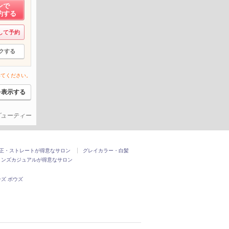
ンで
約する
して予約
クする
いてください。
を表示する
ービューティー
正・ストレートが得意なサロン
グレイカラー・白髪
メンズカジュアルが得意なサロン
ズ ボウズ