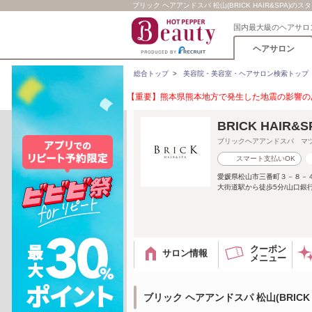
ブリック ヘアアンドスパ 松山(BRICK HAIR&SPA)のス
国内最大級のヘアサロ
ヘアサロン
総合トップ
>
美容院・美容室・ヘアサロン検索トップ
【重要】熊本県熊本地方で発生した地震の影響のあ
BRICK HAIR&
ブリックヘアアンドスパ マ
スマート支払いOK
愛媛県松山市三番町３－８－
大街道駅から徒歩5分/山口銀
クーポン
サロン情報
メニュー
ブリック ヘアアンドスパ 松山(BRICK 