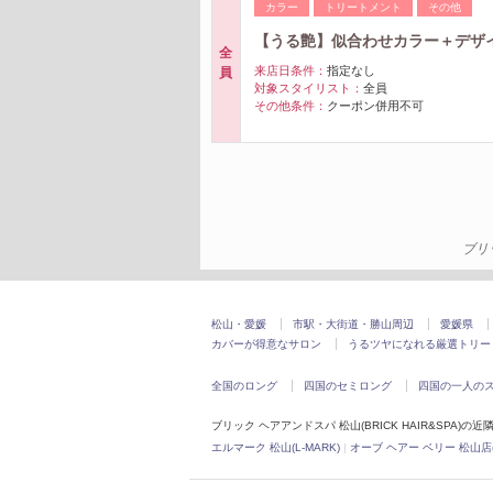
カラー
トリートメント
その他
【うる艶】似合わせカラー＋デザ
全
来店日条件：
指定なし
員
対象スタイリスト：
全員
その他条件：
クーポン併用不可
ブリ
松山・愛媛
市駅・大街道・勝山周辺
愛媛県
カバーが得意なサロン
うるツヤになれる厳選トリー
全国のロング
四国のセミロング
四国の一人の
ブリック ヘアアンドスパ 松山(BRICK HAIR&SPA)の近
エルマーク 松山(L-MARK)
|
オーブ ヘアー ベリー 松山店(AUB