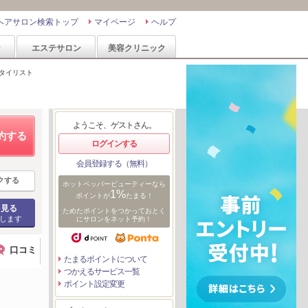
ヘアサロン検索トップ
マイページ
ヘルプ
ン
エステサロン
美容クリニック
タイリスト
ようこそ、ゲストさん。
約する
ログインする
会員登録する（無料）
クする
ホットペッパービューティーなら
1%
ポイントが
たまる！
を見る
ためたポイントをつかっておとく
します
にサロンをネット予約！
口コミ
たまるポイントについて
つかえるサービス一覧
ポイント設定変更