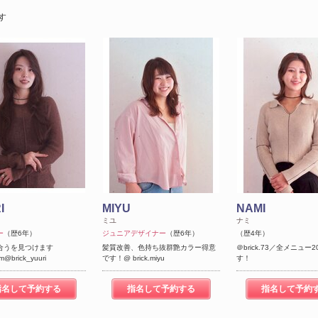
す
I
MIYU
NAMI
ミユ
ナミ
ー
（歴6年）
ジュニアデザイナー
（歴6年）
（歴4年）
合うを見つけます
髪質改善、色持ち抜群艶カラー得意
＠brick.73／全メニュー
m@brick_yuuri
です！@ brick.miyu
す！
指名して予約する
指名して予約する
指名して予約