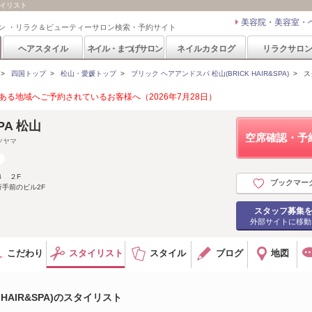
タイリスト
美容院・美容室・
ン ・リラク＆ビューティーサロン検索・予約サイト
ヘアスタイル
ネイル・まつげサロン
ネイルカタログ
リラクサロ
>
四国トップ
>
松山・愛媛トップ
>
ブリック ヘアアンドスパ 松山(BRICK HAIR&SPA)
>
ス
る地域へご予約されているお客様へ（2026年7月28日）
SPA 松山
空席確認・予
ツヤマ
４ ２F
ブックマー
行手前のビル2F
スタッフ募集
外部サイトに移動
こだわり
スタイリスト
スタイル
ブログ
地図
HAIR&SPA)のスタイリスト