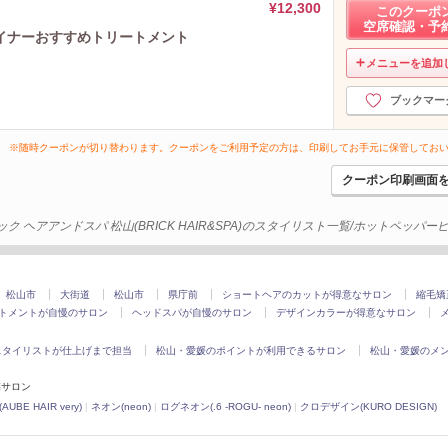
¥12,300
このクーポ
空席確認・予
イナーおすすめトリートメント
メニューを追加
ブックマー
※随時クーポンが切り替わります。クーポンをご利用予定の方は、印刷してお手元に保管してお
クーポン印刷画面
ック ヘアアンドスパ 松山(BRICK HAIR&SPA)のスタイリスト一覧/ホットペッパ
松山市
大街道
松山市
県庁前
ショートヘアのカットが得意なサロン
縮毛矯
トメントが自慢のサロン
ヘッドスパが自慢のサロン
デザインカラーが得意なサロン
スタイリストが仕上げまで担当
松山・愛媛のポイントが利用できるサロン
松山・愛媛のメン
隣サロン
E HAIR very)
|
ネオン(neon)
|
ログネオン(.6 -ROGU- neon)
|
クロデザイン(KURO DESIGN)