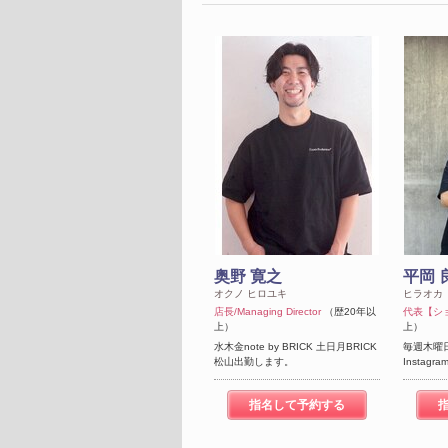
奥野 寛之
平岡 
オクノ ヒロユキ
ヒラオカ
店長/Managing Director
（歴20年以
代表【シ
上）
上）
水木金note by BRICK 土日月BRICK
毎週木曜
松山出勤します。
Instagra
指名して予約する