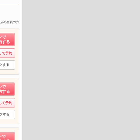
来店の全員の方
ンで
約する
して予約
クする
ンで
約する
して予約
クする
ンで