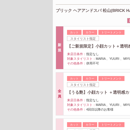
ブリック ヘアアンドスパ 松山(BRICK H
カット
カラー
トリートメント
スタイリスト指定
新
【ご新規限定】小顔カット＋透明
規
来店日条件：
指定なし
対象スタイリスト：
MARIA 、YUURI 、
その他条件：
併用不可
カット
カラー
トリートメント
スタイリスト指定
全
【うる艶】小顔カット ＋透明感
員
来店日条件：
指定なし
対象スタイリスト：
MARIA 、YUURI 、
その他条件：
4回目以降のお客様
カット
カラー
トリートメント