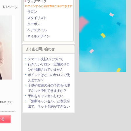
ブックマーク
ログインすると会員情報に保存できます
1/1ページ
サロン
スタイリスト
クーポン
ヘアスタイル
ネイルデザイン
よくある問い合わせ
スマート支払いについて
行きたいサロン・近隣のサロ
ンが掲載されていません
ポイントはどこのサロンで使
えますか？
子供や友達の分の予約も代理
でネット予約できますか？
予約をキャンセルしたい
「無断キャンセル」と表示が
20%オフで
出て、ネット予約ができない
する