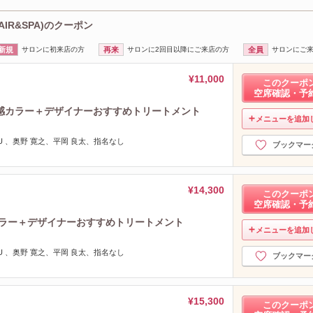
AIR&SPA)のクーポン
新規
サロンに初来店の方
再来
サロンに2回目以降にご来店の方
全員
サロンにご
¥11,000
このクーポ
空席確認・予
感カラー＋デザイナーおすすめトリートメント
メニューを追加
MIYU 、奥野 寛之、平岡 良太、指名なし
ブックマー
¥14,300
このクーポ
空席確認・予
カラー＋デザイナーおすすめトリートメント
メニューを追加
MIYU 、奥野 寛之、平岡 良太、指名なし
ブックマー
¥15,300
このクーポ