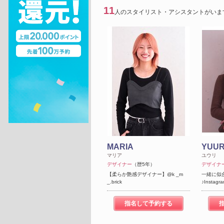
11
人のスタイリスト・アシスタントがいま
MARIA
YUUR
マリア
ユウリ
デザイナー
（歴5年）
デザイナ
【柔らか艶感デザイナー】@k _m
一緒に似
_.brick
♪Instagra
指名して予約する