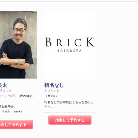
良太
指名なし
 リョウタ
シメイナシ
ョートの匠】
（歴20年以
（歴7年）
指名なしのお客様はこちらを選択く
日勤務予定。
ださい。
m→brick_hiraoka
指名して予約する
指名して予約する