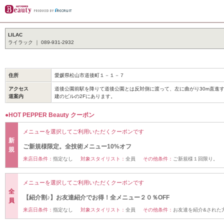
LILAC
ライラック ｜ 089-931-2932
住所
愛媛県松山市道後町１－１－７
アクセス
道後公園前駅を降りて道後公園とは反対側に渡って、左に曲がり30m直進
道案内
建のビルの2Fにあります。
●HOT PEPPER Beauty クーポン
メニューを選択してご利用いただくクーポンです
新
ご新規様限定。全技術メニュー10%オフ
規
来店日条件：
指定なし
対象スタイリスト：
全員
その他条件：
ご新規様１回限り。
メニューを選択してご利用いただくクーポンです
全
【紹介割♪】お友達紹介でお得！全メニュー２０％OFF
員
来店日条件：
指定なし
対象スタイリスト：
全員
その他条件：
お友達を紹介&された