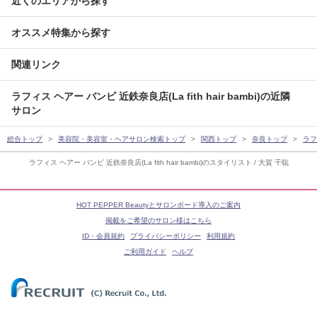
近くのエリアから探す
オススメ特集から探す
関連リンク
ラフィス ヘアー バンビ 近鉄奈良店(La fith hair bambi)の近隣
サロン
総合トップ
美容院・美容室・ヘアサロン検索トップ
関西トップ
奈良トップ
ラフィ
ラフィス ヘアー バンビ 近鉄奈良店(La fith hair bambi)のスタイリスト / 大賀 千聡
HOT PEPPER Beautyとサロンボード導入のご案内
掲載をご希望のサロン様はこちら
ID・会員規約
プライバシーポリシー
利用規約
ご利用ガイド
ヘルプ