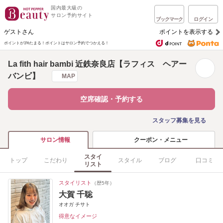
国内最大級の
サロン予約サイト
ブックマーク
ログイン
ゲストさん
ポイントを表示する
ポイントが1%たまる！
ポイントはサロン予約でつかえる！
La fith hair bambi 近鉄奈良店【ラフィス ヘアー
バンビ】
MAP
空席確認・予約する
スタッフ募集を見る
クーポン・メニュー
サロン情報
スタイ
トップ
こだわり
スタイル
ブログ
口コミ
リスト
スタイリスト
（歴5年）
大賀 千聡
オオガ チサト
得意なイメージ