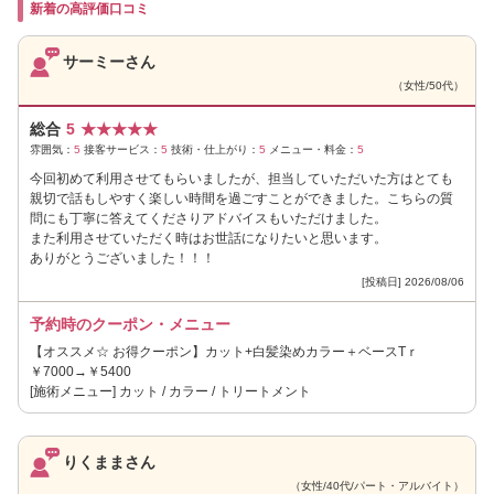
新着の高評価口コミ
サーミーさん
（女性/50代）
総合
5
★
★
★
★
★
雰囲気：
5
接客サービス：
5
技術・仕上がり：
5
メニュー・料金：
5
今回初めて利用させてもらいましたが、担当していただいた方はとても
親切で話もしやすく楽しい時間を過ごすことができました。こちらの質
問にも丁寧に答えてくださりアドバイスもいただけました。
また利用させていただく時はお世話になりたいと思います。
ありがとうございました！！！
[投稿日] 2026/08/06
予約時のクーポン・メニュー
【オススメ☆ お得クーポン】カット+白髪染めカラー＋ベースTｒ
￥7000→￥5400
[施術メニュー] カット / カラー / トリートメント
りくままさん
（女性/40代/パート・アルバイト）