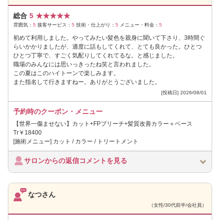
総合
5
★
★
★
★
★
雰囲気：
5
接客サービス：
5
技術・仕上がり：
5
メニュー・料金：
5
初めて利用しました。やってみたい髪色を親身に聞いて下さり、3時間ぐ
らいかかりましたが、適度に話もしてくれて、とても良かった。ひとつ
ひとつ丁寧で、すごく気配りしてくれてるな。と感じました。
職場のみんなには思いっきったね笑と言われました。
この夏はこのハイトーンで楽しみます。
また指名して行きますねー。ありがとうございました。
[投稿日] 2026/08/01
予約時のクーポン・メニュー
【世界一傷ませない】カット+FPブリーチ+髪質改善カラー＋ベース
Tr￥18400
[施術メニュー] カット / カラー / トリートメント
サロンからの返信コメントを見る
なつさん
（女性/30代前半/会社員）