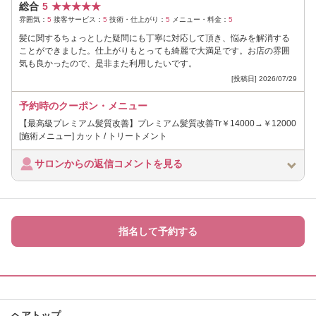
総合
5
★
★
★
★
★
雰囲気：
5
接客サービス：
5
技術・仕上がり：
5
メニュー・料金：
5
髪に関するちょっとした疑問にも丁寧に対応して頂き、悩みを解消する
ことができました。仕上がりもとっても綺麗で大満足です。お店の雰囲
気も良かったので、是非また利用したいです。
[投稿日] 2026/07/29
予約時のクーポン・メニュー
【最高級プレミアム髪質改善】プレミアム髪質改善Tr￥14000→￥12000
[施術メニュー] カット / トリートメント
サロンからの返信コメントを見る
指名して予約する
ヘアトップ