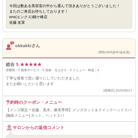
今回は数ある美容室の中から選んで頂きありがとうございました！
またのご来店お待ちしております！
enx(エンクス)鶴ケ峰店
佐藤 友茉
okkakkiさん
（男性/30代前半/会社員）
総合
5
★
★
★
★
★
雰囲気：
5
接客サービス：
5
技術・仕上がり：
5
メニュー・料金：
4
丁寧な接客で思い通りにしていただきました
またお願いしたいと思います
[投稿日] 2025/08/17
予約時のクーポン・メニュー
【メンズ限定＊佐藤、黒木、麻美専用】メンズカット＆クイックヘッドスパ
[施術メニュー] カット、ヘッドスパ
サロンからの返信コメント