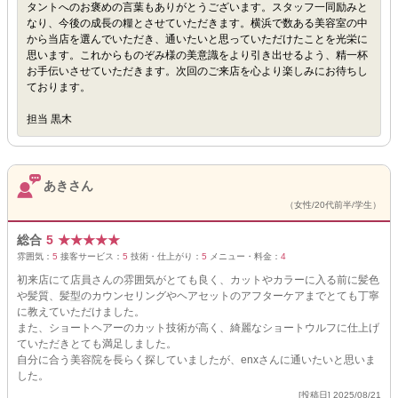
タントへのお褒めの言葉もありがとうございます。スタッフ一同励みと
なり、今後の成長の糧とさせていただきます。横浜で数ある美容室の中
から当店を選んでいただき、通いたいと思っていただけたことを光栄に
思います。これからものぞみ様の美意識をより引き出せるよう、精一杯
お手伝いさせていただきます。次回のご来店を心より楽しみにお待ちし
ております。
担当 黒木
あきさん
（女性/20代前半/学生）
総合
5
★
★
★
★
★
雰囲気：
5
接客サービス：
5
技術・仕上がり：
5
メニュー・料金：
4
初来店にて店員さんの雰囲気がとても良く、カットやカラーに入る前に髪色
や髪質、髪型のカウンセリングやヘアセットのアフターケアまでとても丁寧
に教えていただけました。
また、ショートヘアーのカット技術が高く、綺麗なショートウルフに仕上げ
ていただきとても満足しました。
自分に合う美容院を長らく探していましたが、enxさんに通いたいと思いま
した。
[投稿日] 2025/08/21