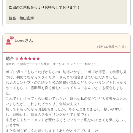
次回のご来店を心よりお待ちしております！
担当 檜山直輝
Loveさん
（女性/30代後半/主婦）
総合
5
★
★
★
★
★
雰囲気：
5
接客サービス：
5
技術・仕上がり：
5
メニュー・料金：
5
ボブに切ってもらったばかりなのに納得いかず、「ボブが得意」で検索し見
つけ、初めてながらスタイリストさんまで指名させていただきました。
お店のコンセプトのご説明と私の髪質や悩みなどカウンセリングをしっかり
やってもらい、雰囲気も良く優しいスタイリストさんでとても安心しまし
た。
これでもか！ってくらい梳いてもらい、癖毛な私の髪だけど大丈夫かなと思
いましたが、これまたビックリ、全然大丈夫！
切ってもらってから3日経ちましたが、ちゃんとまとまるし、扱いやすい
し、頭軽いし、毎日のスタイリングがとても楽です♪
来月からトリートメントが変わるそうでブリーチ毛なのでとても気になって
いますw
また次回も宜しくお願いします！ありがとうございました！