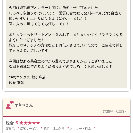
今回は縮毛矯正とカラーを同時に施術させて頂きました。
なるべく負担をかけないよう、髪質に合わせて薬剤を3つに分け自然で
扱いやすい仕上がりになるように心がけました！
気に入って頂けてとても嬉しいです！
またカラーもトリートメントを入れて、まとまりやすくサラサラになる
ように仕上げました！
乾かし方や、ケアの方法などもお伝えさせて頂いたので、ご自宅で試し
てもらえると嬉しいです！
今回は数ある美容室の中から選んで頂きありがとうございました！
次回も綺麗にできるよう頑張りますのでよろしくお願い致します！
enx(エンクス)鶴ケ峰店
佐藤 友茉
tphmさん
（女性/40代/主婦）
総合
5
★
★
★
★
★
雰囲気：
5
接客サービス：
5
技術・仕上がり：
5
メニュー・料金：
5