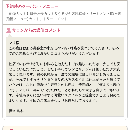
予約時のクーポン・メニュー
【朝楽カット】似合わせカット＆うるツヤ内部補修トリートメント[鶴ヶ峰]
[施術メニュー] カット、トリートメント
サロンからの返信コメント
マリ様
この度は数ある美容室の中からenx鶴ケ峰店を見つけてくださり、初め
てのご来店ならびに温かい口コミをありがとうございます。
他店でのお仕上がりにお悩みを抱えた中でお越しいただき、少しでも安
心していただけたこと、また丁寧なカウンセリングを評価いただき大変
嬉しく思います。髪の状態から一度での完成は難しい部分もありました
が、それでもすっきりとまとまりのあるスタイルに仕上がったと感じて
いただけ、さらに職場でも好評とのお声は、美容師として何よりの励み
です。マリ様に喜んでいただけたことが私たちの大きな喜びでございま
す。今後もさらに扱いやすく可愛いスタイルをご提案できるよう努めて
まいります。次回のご来店を心よりお待ちしております。
担当 黒木