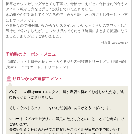
接客とカウンセリングがとても丁寧で、骨格や生えグセに合わせた似合うス
タイル・乾かし方など詳しく説明していただきました。
きめ細やかに対応してくださるので、色々相談したい方にもお任せしたい方
にもオススメです。
不器用なので朝手間がかからないスタイルがいいな～くらいのフワッとした
気持ちで伺いましたが、しっかり汲んでくださり綺麗にまとまる髪型になり
ました。ありがとうございました。
[投稿日] 2025/08/17
予約時のクーポン・メニュー
【朝楽カット】似合わせカット＆うるツヤ内部補修トリートメント[鶴ヶ峰]
[施術メニュー] カット、トリートメント
サロンからの返信コメント
AY様、この度はenx（エンクス）鶴ヶ峰店へ初めてお越しいただき、誠
にありがとうございました。
そして心温まるクチコミをいただき誠にありがとうございます。
ショートボブの仕上がりにご満足いただけたとのこと、とても光栄にで
ございます。
骨格や生えぐせに合わせてご提案したスタイルが日常の中で扱いやす