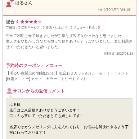
はるさん
（女性/30代前半/会社員）
総合
4
★
★
★
★
★
雰囲気：
5
接客サービス：
5
技術・仕上がり：
5
メニュー・料金：
5
初めて利用させて頂きましたが丁寧な接客で良かったなと思いました。
生えクセや乾かし方なども教えて頂きありがとうございました。また利用さ
せていただきたいと思いました。
[投稿日] 2025/08/23
予約時のクーポン・メニュー
【明るい白髪染め/白髪ぼかし】似合わせカット&カラー＆トリートメント
[施術メニュー] カット、カラー、トリートメント
サロンからの返信コメント
はる様
先日はご来店頂きありがとうございます！
口コミも書いていただきとても嬉しいです！
当店ではカウンセリングに力を入れており、お悩みを解決出来るよう丁
寧に行っております！