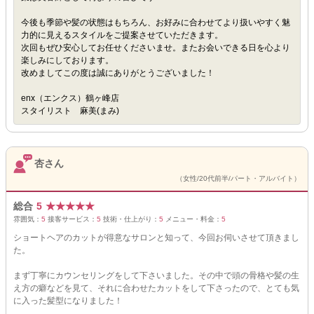
今後も季節や髪の状態はもちろん、お好みに合わせてより扱いやすく魅
力的に見えるスタイルをご提案させていただきます。
次回もぜひ安心してお任せくださいませ。またお会いできる日を心より
楽しみにしております。
改めましてこの度は誠にありがとうございました！
enx（エンクス）鶴ヶ峰店
スタイリスト 麻美(まみ)
杏さん
（女性/20代前半/パート・アルバイト）
総合
5
★
★
★
★
★
雰囲気：
5
接客サービス：
5
技術・仕上がり：
5
メニュー・料金：
5
ショートヘアのカットが得意なサロンと知って、今回お伺いさせて頂きまし
た。
まず丁寧にカウンセリングをして下さいました。その中で頭の骨格や髪の生
え方の癖などを見て、それに合わせたカットをして下さったので、とても気
に入った髪型になりました！