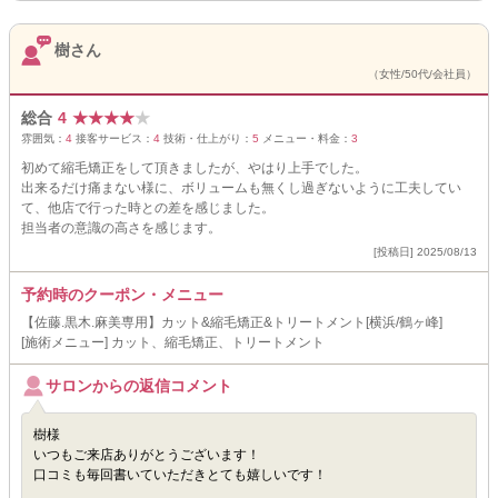
樹さん
（女性/50代/会社員）
総合
4
★
★
★
★
★
雰囲気：
4
接客サービス：
4
技術・仕上がり：
5
メニュー・料金：
3
初めて縮毛矯正をして頂きましたが、やはり上手でした。
出来るだけ痛まない様に、ボリュームも無くし過ぎないように工夫してい
て、他店で行った時との差を感じました。
担当者の意識の高さを感じます。
[投稿日] 2025/08/13
予約時のクーポン・メニュー
【佐藤.黒木.麻美専用】カット&縮毛矯正&トリートメント[横浜/鶴ヶ峰]
[施術メニュー] カット、縮毛矯正、トリートメント
サロンからの返信コメント
樹様
いつもご来店ありがとうございます！
口コミも毎回書いていただきとても嬉しいです！