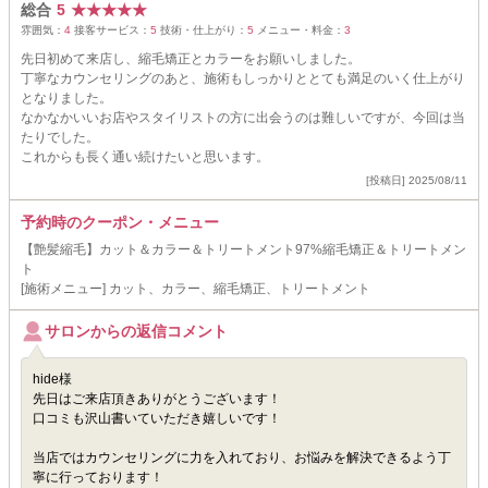
総合
5
★
★
★
★
★
雰囲気：
4
接客サービス：
5
技術・仕上がり：
5
メニュー・料金：
3
先日初めて来店し、縮毛矯正とカラーをお願いしました。
丁寧なカウンセリングのあと、施術もしっかりととても満足のいく仕上がり
となりました。
なかなかいいお店やスタイリストの方に出会うのは難しいですが、今回は当
たりでした。
これからも長く通い続けたいと思います。
[投稿日] 2025/08/11
予約時のクーポン・メニュー
【艶髪縮毛】カット＆カラー＆トリートメント97%縮毛矯正＆トリートメン
ト
[施術メニュー] カット、カラー、縮毛矯正、トリートメント
サロンからの返信コメント
hide様
先日はご来店頂きありがとうございます！
口コミも沢山書いていただき嬉しいです！
当店ではカウンセリングに力を入れており、お悩みを解決できるよう丁
寧に行っております！