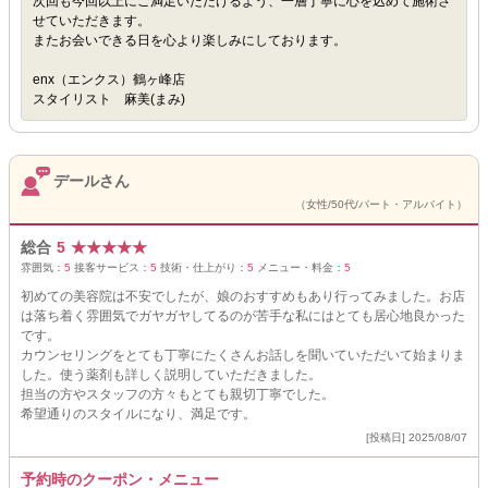
次回も今回以上にご満足いただけるよう、一層丁寧に心を込めて施術さ
せていただきます。
またお会いできる日を心より楽しみにしております。
enx（エンクス）鶴ヶ峰店
スタイリスト 麻美(まみ)
デールさん
（女性/50代/パート・アルバイト）
総合
5
★
★
★
★
★
雰囲気：
5
接客サービス：
5
技術・仕上がり：
5
メニュー・料金：
5
初めての美容院は不安でしたが、娘のおすすめもあり行ってみました。お店
は落ち着く雰囲気でガヤガヤしてるのが苦手な私にはとても居心地良かった
です。
カウンセリングをとても丁寧にたくさんお話しを聞いていただいて始まりま
した。使う薬剤も詳しく説明していただきました。
担当の方やスタッフの方々もとても親切丁寧でした。
希望通りのスタイルになり、満足です。
[投稿日] 2025/08/07
予約時のクーポン・メニュー