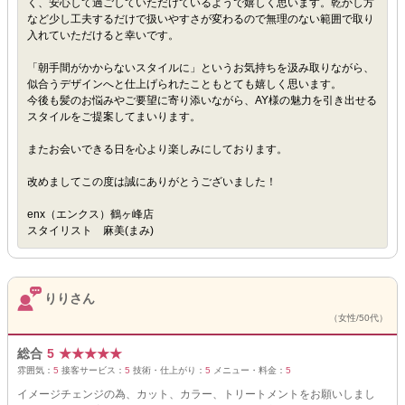
く、安心して過ごしていただけているようで嬉しく思います。乾かし方
など少し工夫するだけで扱いやすさが変わるので無理のない範囲で取り
入れていただけると幸いです。
「朝手間がかからないスタイルに」というお気持ちを汲み取りながら、
似合うデザインへと仕上げられたこともとても嬉しく思います。
今後も髪のお悩みやご要望に寄り添いながら、AY様の魅力を引き出せる
スタイルをご提案してまいります。
またお会いできる日を心より楽しみにしております。
改めましてこの度は誠にありがとうございました！
enx（エンクス）鶴ヶ峰店
スタイリスト 麻美(まみ)
りりさん
（女性/50代）
総合
5
★
★
★
★
★
雰囲気：
5
接客サービス：
5
技術・仕上がり：
5
メニュー・料金：
5
イメージチェンジの為、カット、カラー、トリートメントをお願いしまし