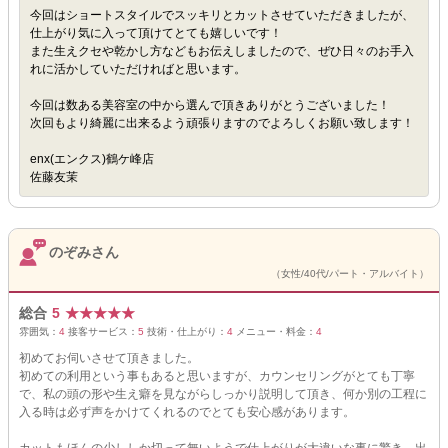
今回はショートスタイルでスッキリとカットさせていただきましたが、
仕上がり気に入って頂けてとても嬉しいです！
また生えクセや乾かし方などもお伝えしましたので、ぜひ日々のお手入
れに活かしていただければと思います。
今回は数ある美容室の中から選んで頂きありがとうございました！
次回もより綺麗に出来るよう頑張りますのでよろしくお願い致します！
enx(エンクス)鶴ケ峰店
佐藤友茉
のぞみさん
（女性/40代/パート・アルバイト）
総合
5
★
★
★
★
★
雰囲気：
4
接客サービス：
5
技術・仕上がり：
4
メニュー・料金：
4
初めてお伺いさせて頂きました。
初めての利用という事もあると思いますが、カウンセリングがとても丁寧
で、私の頭の形や生え癖を見ながらしっかり説明して頂き、何か別の工程に
入る時は必ず声をかけてくれるのでとても安心感があります。