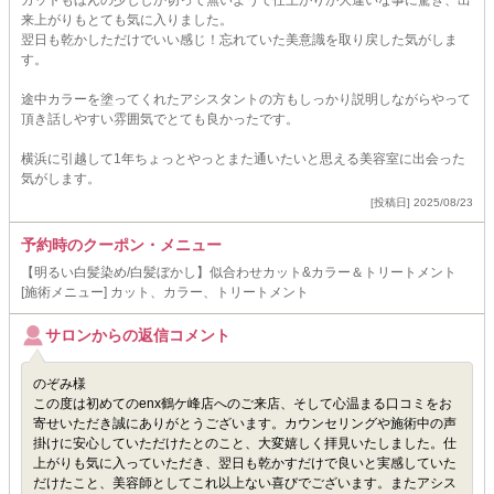
カットもほんの少ししか切って無いようで仕上がりが大違いな事に驚き、出
来上がりもとても気に入りました。
翌日も乾かしただけでいい感じ！忘れていた美意識を取り戻した気がしま
す。
途中カラーを塗ってくれたアシスタントの方もしっかり説明しながらやって
頂き話しやすい雰囲気でとても良かったです。
横浜に引越して1年ちょっとやっとまた通いたいと思える美容室に出会った
気がします。
[投稿日] 2025/08/23
予約時のクーポン・メニュー
【明るい白髪染め/白髪ぼかし】似合わせカット&カラー＆トリートメント
[施術メニュー] カット、カラー、トリートメント
サロンからの返信コメント
のぞみ様
この度は初めてのenx鶴ケ峰店へのご来店、そして心温まる口コミをお
寄せいただき誠にありがとうございます。カウンセリングや施術中の声
掛けに安心していただけたとのこと、大変嬉しく拝見いたしました。仕
上がりも気に入っていただき、翌日も乾かすだけで良いと実感していた
だけたこと、美容師としてこれ以上ない喜びでございます。またアシス