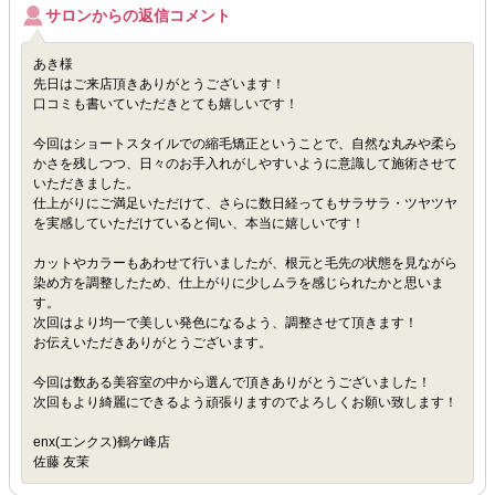
サロンからの返信コメント
あき様
先日はご来店頂きありがとうございます！
口コミも書いていただきとても嬉しいです！
今回はショートスタイルでの縮毛矯正ということで、自然な丸みや柔ら
かさを残しつつ、日々のお手入れがしやすいように意識して施術させて
いただきました。
仕上がりにご満足いただけて、さらに数日経ってもサラサラ・ツヤツヤ
を実感していただけていると伺い、本当に嬉しいです！
カットやカラーもあわせて行いましたが、根元と毛先の状態を見ながら
染め方を調整したため、仕上がりに少しムラを感じられたかと思いま
す。
次回はより均一で美しい発色になるよう、調整させて頂きます！
お伝えいただきありがとうございます。
今回は数ある美容室の中から選んで頂きありがとうございました！
次回もより綺麗にできるよう頑張りますのでよろしくお願い致します！
enx(エンクス)鶴ケ峰店
佐藤 友茉