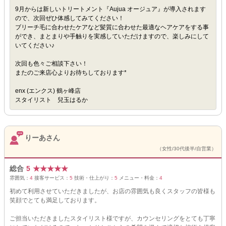
9月からは新しいトリートメント『Aujua オージュア』が導入されます
ので、次回ぜひ体感してみてください！
ブリーチ毛に合わせたケアなど髪質に合わせた最適なヘアケアをする事
ができ、まとまりや手触りを実感していただけますので、楽しみにして
いてください♪
次回も色々ご相談下さい！
またのご来店心よりお待ちしております*
enx (エンクス) 鶴ヶ峰店
スタイリスト 兒玉はるか
りーあさん
（女性/30代後半/自営業）
総合
5
★
★
★
★
★
雰囲気：
4
接客サービス：
5
技術・仕上がり：
5
メニュー・料金：
4
初めて利用させていただきましたが、お店の雰囲気も良くスタッフの皆様も
笑顔でとても満足しております。
ご担当いただきましたスタイリスト様ですが、カウンセリングをとても丁寧