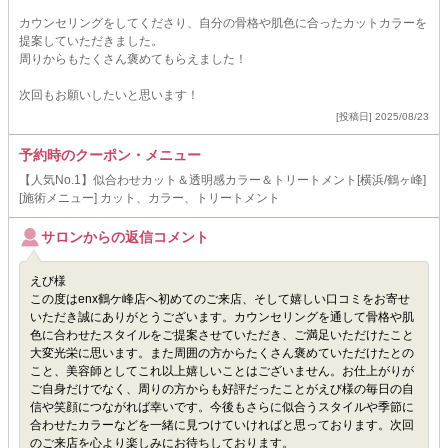
カウンセリングをしてくださり、自分の骨格や肌色に合ったカットカラーを
提案していただきました。
周りからもたくさん褒めてもらえました！
次回もお願いしたいと思います！
[投稿日] 2025/08/23
予約時のクーポン・メニュー
【人気No.1】似合わせカット＆透明感カラー＆トリートメント[横浜/鶴ヶ峰]
[施術メニュー] カット、カラー、トリートメント
サロンからの返信コメント
えび様
この度はenx鶴ケ峰店へ初めてのご来店、そして嬉しい口コミをお寄せ
いただき誠にありがとうございます。カウンセリングを通して骨格や肌
色に合わせたスタイルをご提案させていただき、ご満足いただけたこと
大変光栄に思います。また周囲の方からたくさん褒めていただけたとの
こと、美容師としてこれ以上嬉しいことはございません。お仕上がりが
ご自身だけでなく、周りの方からも好評だったことがえび様の毎日の自
信や笑顔につながれば幸いです。今後もさらに似合うスタイルや季節に
合わせたカラーなどを一緒に見つけていければと思っております。次回
のご来店を心より楽しみにお待ちしております。