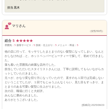
担当 黒木
マリさん
（女性/50代）
総合
5
★
★
★
★
★
雰囲気：
5
接客サービス：
5
技術・仕上がり：
5
メニュー・料金：
5
他の店に行って、モッサリしたまとまりのない髪型になってしまい、なんと
かしなければ…と、ホットペッパービューティーで探して、初めて行きまし
た。
落ち着いた雰囲気の綺麗な店内でした。
担当していただいたスタイリストさんには、丁寧に説明してもらいながらカ
ットしていただきました。
元々が、かなり変な切り方になっていたので、直すのも１回では完成しない
ということでしたが、１回でもじゅうぶんなくらい、見た目もすっきり、ま
とまりのある可愛い髪型に仕上がりました。
次の日、職場に行くと大好評。
みんなに褒められました。
ありがとうございました。
[投稿日] 2025/08/23