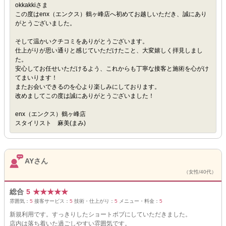
okkakkiさま
この度はenx（エンクス）鶴ヶ峰店へ初めてお越しいただき、誠にあり
がとうございました。
そして温かいクチコミをありがとうございます。
仕上がりが思い通りと感じていただけたこと、大変嬉しく拝見しまし
た。
安心してお任せいただけるよう、これからも丁寧な接客と施術を心がけ
てまいります！
またお会いできるのを心より楽しみにしております。
改めましてこの度は誠にありがとうございました！
enx（エンクス）鶴ヶ峰店
スタイリスト 麻美(まみ)
AYさん
（女性/40代）
総合
5
★
★
★
★
★
雰囲気：
5
接客サービス：
5
技術・仕上がり：
5
メニュー・料金：
5
新規利用です。すっきりしたショートボブにしていただきました。
店内は落ち着いた過ごしやすい雰囲気です。