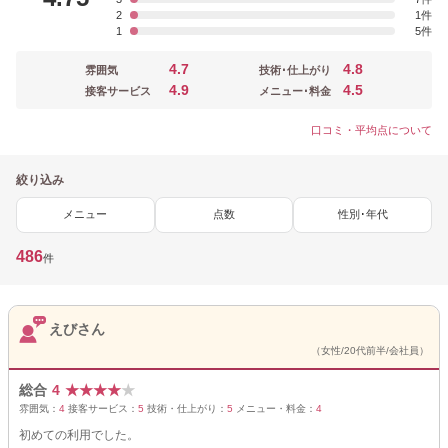
2
1
1
5
4.7
4.8
雰囲気
技術･仕上がり
4.9
4.5
接客サービス
メニュー･料金
口コミ・平均点について
絞り込み
メニュー
点数
性別･年代
486
件
えびさん
（女性/20代前半/会社員）
総合
4
★
★
★
★
★
雰囲気：
4
接客サービス：
5
技術・仕上がり：
5
メニュー・料金：
4
初めての利用でした。