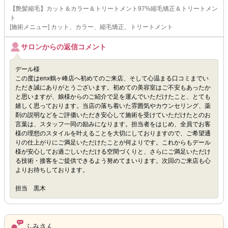
【艶髪縮毛】カット＆カラー＆トリートメント97%縮毛矯正＆トリートメン
ト
[施術メニュー] カット、カラー、縮毛矯正、トリートメント
サロンからの返信コメント
デール様
この度はenx鶴ヶ峰店へ初めてのご来店、そして心温まる口コミまでい
ただき誠にありがとうございます。初めての美容室はご不安もあったか
と思いますが、娘様からのご紹介で足を運んでいただけたこと、とても
嬉しく思っております。当店の落ち着いた雰囲気やカウンセリング、薬
剤の説明などをご評価いただき安心して施術を受けていただけたとのお
言葉は、スタッフ一同の励みになります。担当者をはじめ、全員でお客
様の理想のスタイルを叶えることを大切にしておりますので、ご希望通
りの仕上がりにご満足いただけたことが何よりです。これからもデール
様が安心してお過ごしいただける空間づくりと、さらにご満足いただけ
る技術・接客をご提供できるよう努めてまいります。次回のご来店も心
よりお待ちしております。
担当 黒木
ふみさん