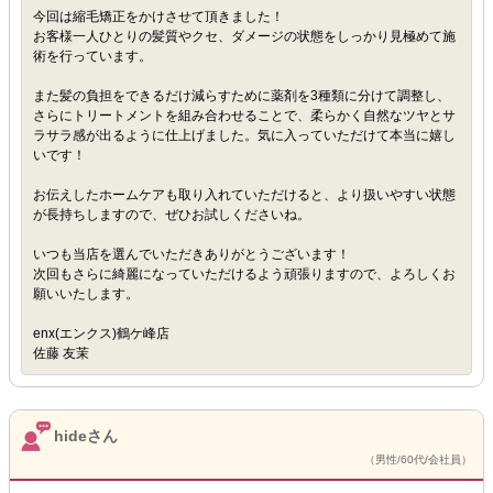
今回は縮毛矯正をかけさせて頂きました！
お客様一人ひとりの髪質やクセ、ダメージの状態をしっかり見極めて施
術を行っています。
また髪の負担をできるだけ減らすために薬剤を3種類に分けて調整し、
さらにトリートメントを組み合わせることで、柔らかく自然なツヤとサ
ラサラ感が出るように仕上げました。気に入っていただけて本当に嬉し
いです！
お伝えしたホームケアも取り入れていただけると、より扱いやすい状態
が長持ちしますので、ぜひお試しくださいね。
いつも当店を選んでいただきありがとうございます！
次回もさらに綺麗になっていただけるよう頑張りますので、よろしくお
願いいたします。
enx(エンクス)鶴ケ峰店
佐藤 友茉
hideさん
（男性/60代/会社員）