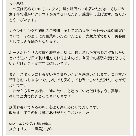
りーあ様
この度は初めてenx（エンクス）鶴ヶ峰店へご来店いただき、そして大
変丁寧で温かいクチコミをお寄せいただき、感謝申し上げます。ありが
とうございます。
カウンセリングや施術のご説明、そして髪の状態に合わせた薬剤選定に
ついて、そのようにお言葉をいただけたこと、大変光栄であり、美容師
として大きな励みとなります。
お一人おひとりの髪質や履歴を大切に、最も適した方法をご提案したい
という思いで日々取り組んでおりますので、今回その姿勢を受け取って
いただけたことが本当に嬉しいです。
また、スタッフにも温かいお言葉をいただき感謝いたします。美容室が
苦手とおっしゃる中で、少しでも安心してお過ごしいただけたことが何
よりです。
これからもりーあ様に「通いたい」と思っていただけるよう、真摯に、
そして全力で向き合ってまいります！！
次回お会いできるのを、心より楽しみにしております。
改めましてこの度は誠にありがとうございました！
enx（エンクス）鶴ヶ峰店
スタイリスト 麻美(まみ)