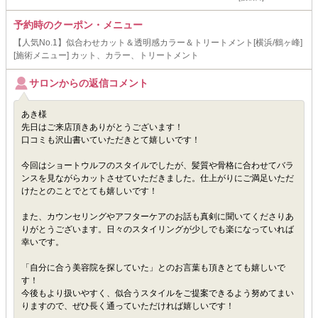
予約時のクーポン・メニュー
【人気No.1】似合わせカット＆透明感カラー＆トリートメント[横浜/鶴ヶ峰]
[施術メニュー] カット、カラー、トリートメント
サロンからの返信コメント
あき様
先日はご来店頂きありがとうございます！
口コミも沢山書いていただきとて嬉しいです！
今回はショートウルフのスタイルでしたが、髪質や骨格に合わせてバラ
ンスを見ながらカットさせていただきました。仕上がりにご満足いただ
けたとのことでとても嬉しいです！
また、カウンセリングやアフターケアのお話も真剣に聞いてくださりあ
りがとうございます。日々のスタイリングが少しでも楽になっていれば
幸いです。
「自分に合う美容院を探していた」とのお言葉も頂きとても嬉しいで
す！
今後もより扱いやすく、似合うスタイルをご提案できるよう努めてまい
りますので、ぜひ長く通っていただければ嬉しいです！