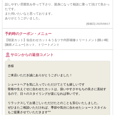
話しやすい雰囲気を作って下さり、親身になって相談に乗って頂けて良かっ
たです。
また伺いたいなと思っております。
ありがとうございました。
[投稿日] 2025/08/17
予約時のクーポン・メニュー
【朝楽カット】似合わせカット＆うるツヤ内部補修トリートメント[鶴ヶ峰]
[施術メニュー] カット、トリートメント
サロンからの返信コメント
杏様
ご来店いただき誠にありがとうございました！
ショートヘアを気に入っていただけてとても嬉しいです
骨格や生えぐせに合わせたカットは、扱いやすさやもちの良さに直結す
るので、日々のスタイリングが楽になれば幸いです。
リラックスしてお過ごしいただけたとのことも安心いたしました。
ぜひまたご相談いただければ、季節や気分に合わせたショートスタイル
もご提案させていただきます^^