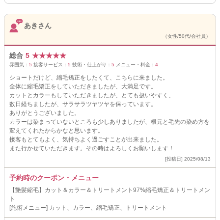
あきさん
（女性/50代/会社員）
総合
5
★
★
★
★
★
雰囲気：
5
接客サービス：
5
技術・仕上がり：
5
メニュー・料金：
4
ショートだけど、縮毛矯正をしたくて、こちらに来ました。
全体に縮毛矯正をしていただきましたが、大満足です。
カットとカラーもしていただきましたが、とても扱いやすく、
数日経ちましたが、サラサラツヤツヤを保っています。
ありがとうございました。
カラーは染まっていないところも少しありましたが、根元と毛先の染め方を
変えてくれたからかなと思います。
接客もとてもよく、気持ちよく過ごすことが出来ました。
また行かせていただきます。その時はよろしくお願いします！
[投稿日] 2025/08/13
予約時のクーポン・メニュー
【艶髪縮毛】カット＆カラー＆トリートメント97%縮毛矯正＆トリートメン
ト
[施術メニュー] カット、カラー、縮毛矯正、トリートメント