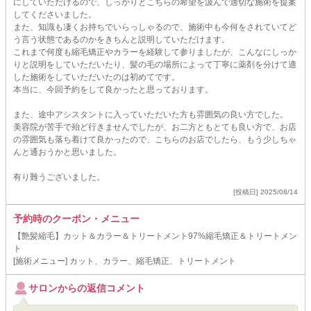
にしていただけるので、しっかりとこちらの希望を汲んで適切な施術を提案
してくださいました。
また、知識も凄くお持ちでいらっしゃるので、施術中も今何をされていてど
う言う状態であるのかをきちんと説明していただけます。
これまで何度も縮毛矯正やカラーを経験して参りましたが、こんなにしっか
りと説明をしていただいたり、髪の毛の場所によって丁寧に薬剤を分けて適
した施術をしていただいたのは初めてです。
本当に、今回予約をして良かったと思っております。
また、途中アシスタントに入っていただいた方も雰囲気の良い方でした。
美容院が苦手で殆ど行きませんでしたが、お二方ともとても良い方で、お店
の雰囲気も落ち着けて良かったので、こちらのお店でしたら、もう少しちゃ
んと通おうかと思いました。
有り難うございました。
[投稿日] 2025/08/14
予約時のクーポン・メニュー
【艶髪縮毛】カット＆カラー＆トリートメント97%縮毛矯正＆トリートメン
ト
[施術メニュー] カット、カラー、縮毛矯正、トリートメント
サロンからの返信コメント