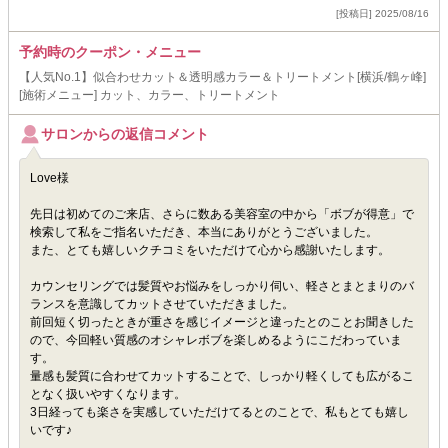
[投稿日] 2025/08/16
予約時のクーポン・メニュー
【人気No.1】似合わせカット＆透明感カラー＆トリートメント[横浜/鶴ヶ峰]
[施術メニュー] カット、カラー、トリートメント
サロンからの返信コメント
Love様
先日は初めてのご来店、さらに数ある美容室の中から「ボブが得意」で
検索して私をご指名いただき、本当にありがとうございました。
また、とても嬉しいクチコミをいただけて心から感謝いたします。
カウンセリングでは髪質やお悩みをしっかり伺い、軽さとまとまりのバ
ランスを意識してカットさせていただきました。
前回短く切ったときが重さを感じイメージと違ったとのことお聞きした
ので、今回軽い質感のオシャレボブを楽しめるようにこだわっていま
す。
量感も髪質に合わせてカットすることで、しっかり軽くしても広がるこ
となく扱いやすくなります。
3日経っても楽さを実感していただけてるとのことで、私もとても嬉し
いです♪