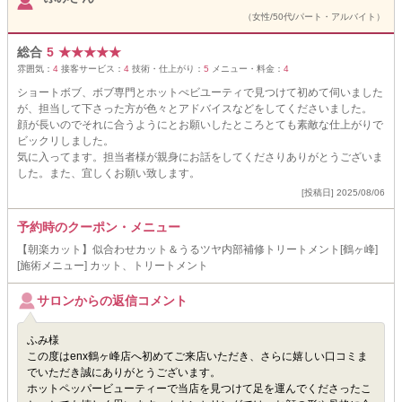
（女性/50代/パート・アルバイト）
総合
5
★
★
★
★
★
雰囲気：
4
接客サービス：
4
技術・仕上がり：
5
メニュー・料金：
4
ショートボブ、ボブ専門とホットぺビユーティで見つけて初めて伺いました
が、担当して下さった方が色々とアドバイスなどをしてくださいました。
顔が長いのでそれに合うようにとお願いしたところとても素敵な仕上がりで
ビックリしました。
気に入ってます。担当者様が親身にお話をしてくださりありがとうございま
した。また、宜しくお願い致します。
[投稿日] 2025/08/06
予約時のクーポン・メニュー
【朝楽カット】似合わせカット＆うるツヤ内部補修トリートメント[鶴ヶ峰]
[施術メニュー] カット、トリートメント
サロンからの返信コメント
ふみ様
この度はenx鶴ヶ峰店へ初めてご来店いただき、さらに嬉しい口コミま
でいただき誠にありがとうございます。
ホットペッパービューティーで当店を見つけて足を運んでくださったこ