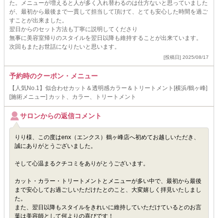
た。メニューが増えると人が多く入れ替わるのは仕方ないと思っていました
が、最初から最後まで一貫して担当して頂けて、とても安心した時間を過ご
すことが出来ました。
翌日からのセット方法も丁寧に説明してくださり
無事に美容室帰りのスタイルを翌日以降も維持することが出来ています。
次回もまたお世話になりたいと思います。
[投稿日] 2025/08/17
予約時のクーポン・メニュー
【人気No.1】似合わせカット＆透明感カラー＆トリートメント[横浜/鶴ヶ峰]
[施術メニュー] カット、カラー、トリートメント
サロンからの返信コメント
りり様、この度はenx（エンクス）鶴ヶ峰店へ初めてお越しいただき、
誠にありがとうございました。
そして心温まるクチコミをありがとうございます。
カット・カラー・トリートメントとメニューが多い中で、最初から最後
まで安心してお過ごしいただけたとのこと、大変嬉しく拝見いたしまし
た。
また、翌日以降もスタイルをきれいに維持していただけているとのお言
葉は美容師として何よりの喜びです！