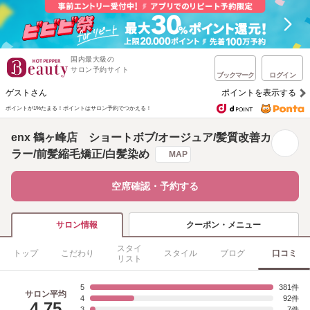
国内最大級の
サロン予約サイト
ブックマーク
ログイン
ゲストさん
ポイントを表示する
ポイントが1%たまる！
ポイントはサロン予約でつかえる！
enx 鶴ヶ峰店 ショートボブ/オージュア/髪質改善カ
ラー/前髪縮毛矯正/白髪染め
MAP
空席確認・予約する
クーポン・メニュー
サロン情報
スタイ
トップ
こだわり
スタイル
ブログ
口コミ
リスト
5
381
サロン平均
4
92
4.75
3
7