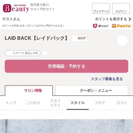
国内最大級の
サロン予約サイト
ブックマーク
ログイン
ゲストさん
ポイントを表示する
ポイントが1%たまる！
ポイントはサロン予約でつかえる！
LAID BACK【レイドバック】
MAP
スマート支払いOK
空席確認・予約する
スタッフ募集を見る
クーポン・メニュー
サロン情報
スタイ
トップ
こだわり
スタイル
ブログ
口コミ
リスト