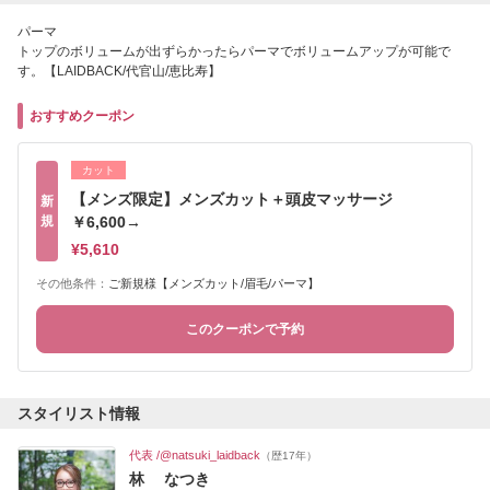
パーマ
トップのボリュームが出ずらかったらパーマでボリュームアップが可能で
す。【LAIDBACK/代官山/恵比寿】
おすすめクーポン
カット
【メンズ限定】メンズカット＋頭皮マッサージ
新
規
￥6,600→
¥5,610
その他条件：
ご新規様【メンズカット/眉毛/パーマ】
このクーポンで予約
スタイリスト情報
代表 /@natsuki_laidback
（歴17年）
林 なつき