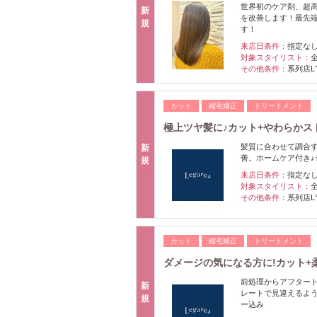
世界初のケア剤、超
新
を改善します！最先
規
す！
来店日条件：
指定な
対象スタイリスト：
その他条件：
系列店L
カット
縮毛矯正
トリートメント
極上ツヤ髪に♪カット+やわらかストレー
髪質に合わせて調合
新
善。ホームケア付き♪
規
来店日条件：
指定な
対象スタイリスト：
その他条件：
系列店L
カット
縮毛矯正
トリートメント
ダメージの気になる方に!カット+柔ら
前処理からアフタート
新
レートで見違えるよう
規
ー込み