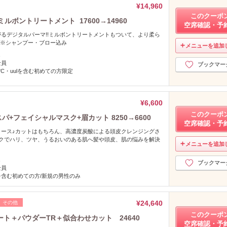
¥14,960
このクーポ
ボントリートメント 17600→14960
空席確認・予
るデジタルパーマ!!ミルボントリートメントもついて、より柔ら
 ※シャンプー・ブロー込み
メニューを追加
し
全員
ブックマー
°C・uulを含む初めての方限定
¥6,600
このクーポ
スパ+フェイシャルマスク+眉カット 8250→6600
空席確認・予
コース♪カットはもちろん、高濃度炭酸による頭皮クレンジングさ
スクでハリ、ツヤ、うるおいのある肌へ髪や頭皮、肌の悩みを解決
メニューを追加
し
ブックマー
全員
を含む初めての方/新規の男性のみ
¥24,640
その他
このクーポ
ト＋パウダーTR＋似合わせカット 24640
空席確認・予