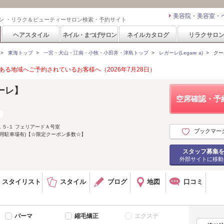
美容院・美容室・
ン ・リラク＆ビューティーサロン検索・予約サイト
ヘアスタイル
ネイル・まつげサロン
ネイルカタログ
リラクサロ
>
東海トップ
>
一宮・犬山・江南・小牧・小田井・津島トップ
>
レガーレ(Legare a)
>
クー
る地域へご予約されているお客様へ（2026年7月28日）
ガーレ】
空席確認・予
５‐１ フェリアードＡ号室
ブックマー
専用駐車場有)【☆限定クーポン多数☆】
スタッフ募集
外部サイトに移動
スタイリスト
スタイル
ブログ
地図
口コミ
パーマ
縮毛矯正
エクステ