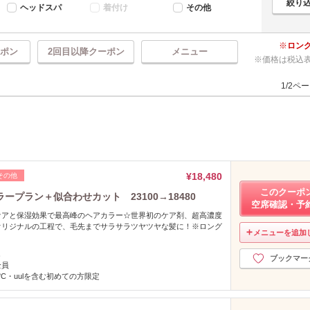
ヘッドスパ
着付け
その他
ロン
ポン
2回目以降クーポン
メニュー
価格は税込
1/2ペ
¥18,480
その他
このクーポ
プラン＋似合わせカット 23100→18480
空席確認・予
ケアと保湿効果で最高峰のヘアカラー☆世界初のケア剤、超高濃度
オリジナルの工程で、毛先までサラサラツヤツヤな髪に！※ロング
メニューを追加
し
ブックマー
全員
°C・uulを含む初めての方限定