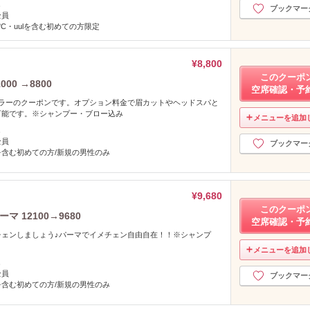
し
ブックマー
全員
°C・uulを含む初めての方限定
¥8,800
このクーポ
00 →8800
空席確認・予
カラーのクーポンです。オプション料金で眉カットやヘッドスパと
可能です。※シャンプー・ブロー込み
メニューを追加
し
全員
ブックマー
を含む初めての方/新規の男性のみ
¥9,680
このクーポ
 12100→9680
空席確認・予
チェンしましょう♪パーマでイメチェン自由自在！！※シャンプ
メニューを追加
し
全員
ブックマー
を含む初めての方/新規の男性のみ