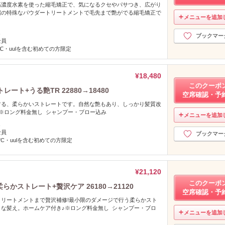
高濃度水素を使った縮毛矯正で、気になるクセやパサつき、広がり
端の特殊なパウダートリートメントで毛先まで艶がでる縮毛矯正で
メニューを追加
し
ブックマー
全員
℃・uulを含む初めての方限定
¥18,480
このクーポ
ト+うる艶TR 22880→18480
空席確認・予
する、柔らかいストレートです。自然な艶もあり、しっかり髪質改
※ロング料金無し シャンプー・ブロー込み
メニューを追加
し
全員
ブックマー
°C・uulを含む初めての方限定
¥21,120
このクーポ
かストレート+贅沢ケア 26180→21120
空席確認・予
リートメントまで贅沢補修!最小限のダメージで行う柔らかスト
な髪え。ホームケア付き♪※ロング料金無し シャンプー・ブロ
メニューを追加