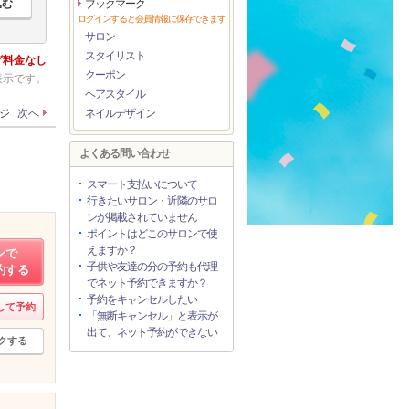
ブックマーク
ログインすると会員情報に保存できます
サロン
スタイリスト
グ料金なし
クーポン
表示です。
ヘアスタイル
ージ
次へ
ネイルデザイン
よくある問い合わせ
スマート支払いについて
行きたいサロン・近隣のサロ
ンが掲載されていません
ポイントはどこのサロンで使
えますか？
ンで
子供や友達の分の予約も代理
約する
でネット予約できますか？
予約をキャンセルしたい
して予約
「無断キャンセル」と表示が
出て、ネット予約ができない
クする