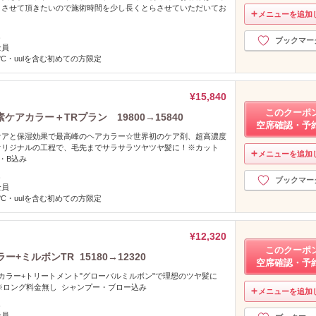
りさせて頂きたいので施術時間を少し長くとらさせていただいてお
メニューを追加
し
ブックマー
全員
°C・uulを含む初めての方限定
¥15,840
このクーポ
アカラー＋TRプラン 19800→15840
空席確認・予
ケアと保湿効果で最高峰のヘアカラー☆世界初のケア剤、超高濃度
オリジナルの工程で、毛先までサラサラツヤツヤ髪に！※カット
メニューを追加
・B込み
し
ブックマー
全員
°C・uulを含む初めての方限定
¥12,320
このクーポ
ー+ミルボンTR 15180→12320
空席確認・予
カラー+トリートメント"グローバルミルボン"で理想のツヤ髪に
 ※ロング料金無し シャンプー・ブロー込み
メニューを追加
し
全員