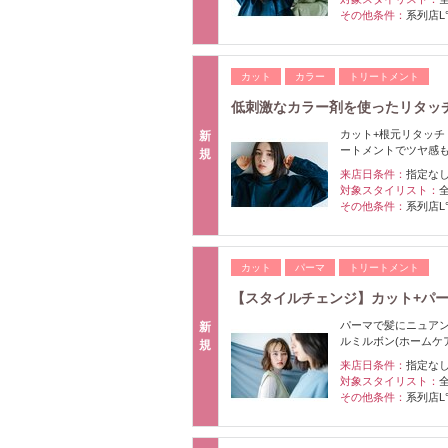
その他条件：
系列店L
カット
カラー
トリートメント
低刺激なカラー剤を使ったリタッチ+カ
カット+根元リタッチ
新
ートメントでツヤ感も
規
来店日条件：
指定な
対象スタイリスト：
その他条件：
系列店L
カット
パーマ
トリートメント
【スタイルチェンジ】カット+パーマ
パーマで髪にニュアン
新
ルミルボン(ホームケ
規
来店日条件：
指定な
対象スタイリスト：
その他条件：
系列店L