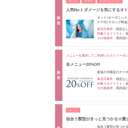
カット
カラー
トリートメント
人気No.1 ダメージを気にするオト
カット+オーガニック
新
ケア付) ※ロング料
規
来店日条件：
指定な
対象スタイリスト：
その他条件：
系列店L
メニューを選択してご利用いただくクーポ
全メニュー20%Off
新規の方限定のクーポ
新
規
来店日条件：
指定な
対象スタイリスト：
その他条件：
系列店L
カット
似合う髪型がきっと見つかる☆愛され
似合う髪型が見つか