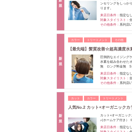
新
ンセリングをしっか
規
ります。
来店日条件：
指定な
対象スタイリスト：
その他条件：
系列店L
カラー
トリートメント
その他
【最先端】髪質改善☆超高濃度水素ケ
圧倒的なエイジング
新
水素を組み合わせた
規
無 ロング料金無 S
来店日条件：
指定な
対象スタイリスト：
その他条件：
系列店L
カット
カラー
トリートメント
人気No.2 カット+オーガニックカラ
カット+オーガニック
新
♪(ホームケア付き）
規
来店日条件：
指定な
対象スタイリスト：