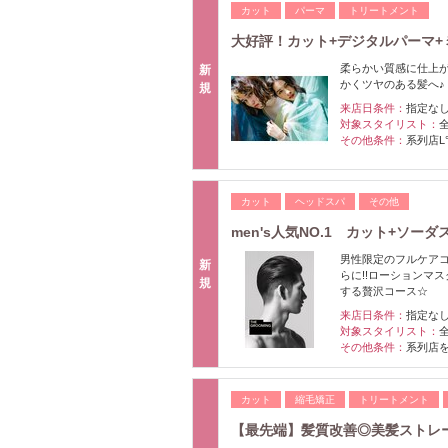
カット
パーマ
トリートメント
大好評！カット+デジタルパーマ+ミル
柔らかい質感に仕上が
新
かくツヤのある髪へ♪
規
来店日条件：
指定な
対象スタイリスト：
その他条件：
系列店L
カット
ヘッドスパ
その他
men's人気NO.1 カット+ソーダ
男性限定のフルケア
新
らに!!ローションマ
規
する贅沢コース☆
来店日条件：
指定な
対象スタイリスト：
その他条件：
系列店
カット
縮毛矯正
トリートメント
【最先端】髪質改善◎美髪ストレー