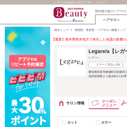
レガーレ(Legare a)のクーポン・メニュー
国内最大級のヘアサロ
ヘアサロン
総合トップ
>
美容院・美容室・ヘアサロン検索トップ
【重要】熊本県熊本地方で発生した地震の影響のあ
Legare/a【レ
レガーレ
スマート支払いOK
愛知県弥富市鯏浦町北前新田１
近鉄弥富駅より徒歩約11分(
クーポン
サロン情報
メニュー
カット
カラー