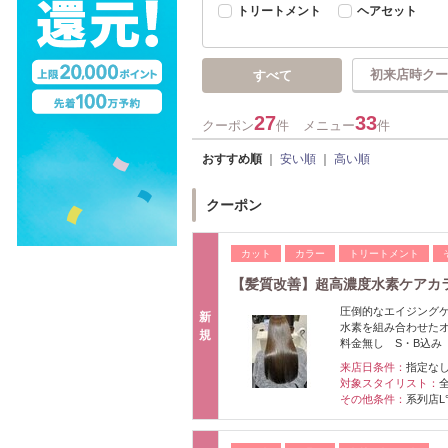
トリートメント
ヘアセット
初来店時クー
すべて
27
33
クーポン
件
メニュー
件
おすすめ順
｜
安い順
｜
高い順
クーポン
カット
カラー
トリートメント
【髪質改善】超高濃度水素ケアカラー
圧倒的なエイジング
新
水素を組み合わせた
規
料金無し S・B込み
来店日条件：
指定な
対象スタイリスト：
その他条件：
系列店L