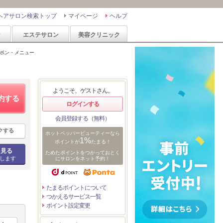
ヘアサロン検索トップ
マイページ
ヘルプ
ン
エステサロン
美容クリニック
ポン・メニュー
ようこそ、ゲストさん。
約する
ログインする
会員登録する（無料）
クする
ホットペッパービューティーなら
1%
ポイントが
たまる！
を見る
ためたポイントをつかっておとく
します
にサロンをネット予約！
たまるポイントについて
つかえるサービス一覧
ポイント設定変更