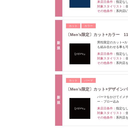
来店日条件：
指定な
対象スタイリスト：
その他条件：
系列店L
カット
カラー
〔Men’s限定〕カット+カラー 110
男性限定のカット+
新
も組み合わせる事も
規
来店日条件：
指定な
対象スタイリスト：
その他条件：
系列店
カット
パーマ
〔Men’s限定〕カット+デザインパーマ
パーマをかけてイメ
新
ー・ブロー込み
規
来店日条件：
指定な
対象スタイリスト：
その他条件：
系列店