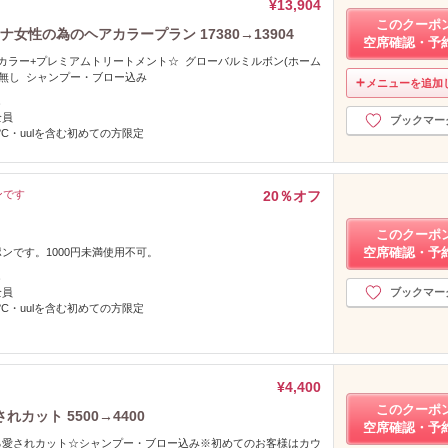
¥13,904
このクーポ
ナ女性の為のヘアカラープラン 17380→13904
空席確認・予
カラー+プレミアムトリートメント☆ グローバルミルボン(ホーム
金無し シャンプー・ブロー込み
メニューを追加
し
全員
ブックマー
°C・uulを含む初めての方限定
ンです
20％オフ
このクーポ
空席確認・予
ンです。1000円未満使用不可。
し
全員
ブックマー
°C・uulを含む初めての方限定
¥4,400
このクーポ
カット 5500→4400
空席確認・予
る愛されカット☆シャンプー・ブロー込み※初めてのお客様はカウ